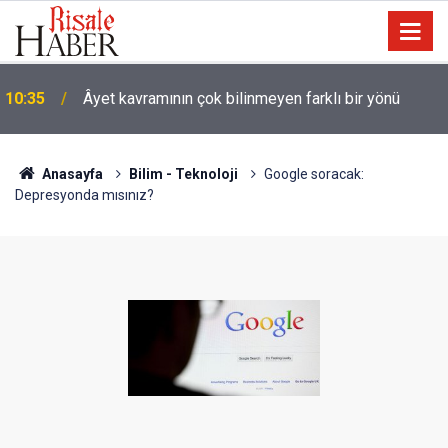
09:25
İyi Müslüman olmanın ölçüsü nedir?
Anasayfa
Bilim - Teknoloji
Google soracak:
Depresyonda mısınız?