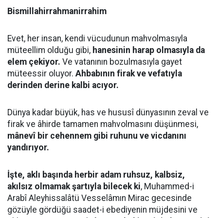
Bismillahirrahmanirrahim
Evet, her insan, kendi vücudunun mahvolmasıyla
müteellim olduğu gibi,
hanesinin harap olmasıyla da
elem çekiyor.
Ve vatanının bozulmasıyla gayet
müteessir oluyor.
Ahbabının firak ve vefatıyla
derinden derine kalbi acıyor.
Dünya kadar büyük, has ve hususî dünyasının zeval ve
firak ve âhirde tamamen mahvolmasını düşünmesi,
mânevî bir cehennem gibi ruhunu ve vicdanını
yandırıyor.
İşte, aklı başında herbir adam ruhsuz, kalbsiz,
akılsız olmamak şartıyla bilecek ki
, Muhammed-i
Arabî Aleyhissalâtü Vesselâmın Mirac gecesinde
gözüyle gördüğü saadet-i ebediyenin müjdesini ve