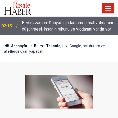
01:45
Paçalarını yerde sürünmeyecek şekilde yukarıda tut
Anasayfa
Bilim - Teknoloji
Google, acil durum ve
afetlerde uyarı yapacak