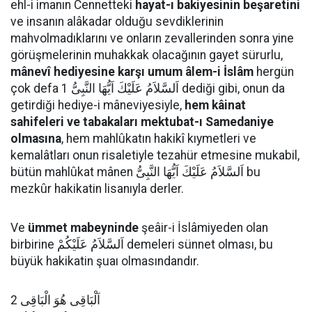
ehl-i imanın Cennetteki
hayat-ı bakiyesinin beşaretini
ve insanın alâkadar olduğu sevdiklerinin
mahvolmadıklarını ve onların zevallerinden sonra yine
görüşmelerinin muhakkak olacağının gayet sürurlu,
mânevî hediyesine karşı umum âlem-i İslâm
hergün
çok defa اَلسَّلاَمُ عَلَيْكَ اَيُّهَا النَّبِىُّ 1 dediği gibi, onun da
getirdiği hediye-i mâneviyesiyle,
hem kâinat
sahifeleri ve tabakaları mektubat-ı Samedaniye
olmasına
, hem mahlûkatın hakikî kıymetleri ve
kemalâtları onun risaletiyle tezahür etmesine mukabil,
bütün mahlûkat mânen اَلسَّلاَمُ عَلَيْكَ اَيُّهَا النَّبِىُّ bu
mezkûr hakikatin lisanıyla derler.
Ve
ümmet mabeyninde
şeâir-i İslâmiyeden olan
birbirine اَلسَّلاَمُ عَلَيْكُمْ demeleri sünnet olması, bu
büyük hakikatin şuaı olmasındandır.
اَلْبَاقِى هُوَ الْبَاقِى 2