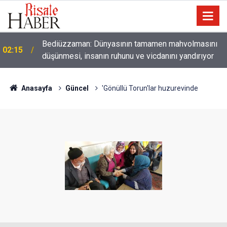
01:45
Paçalarını yerde sürünmeyecek şekilde yukarıda tut
Anasayfa
Güncel
'Gönüllü Torun'lar huzurevinde