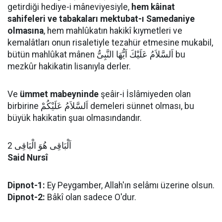
getirdiği hediye-i mâneviyesiyle,
hem kâinat
sahifeleri ve tabakaları mektubat-ı Samedaniye
olmasına
, hem mahlûkatın hakikî kıymetleri ve
kemalâtları onun risaletiyle tezahür etmesine mukabil,
bütün mahlûkat mânen اَلسَّلاَمُ عَلَيْكَ اَيُّهَا النَّبِىُّ bu
mezkûr hakikatin lisanıyla derler.
Ve
ümmet mabeyninde
şeâir-i İslâmiyeden olan
birbirine اَلسَّلاَمُ عَلَيْكُمْ demeleri sünnet olması, bu
büyük hakikatin şuaı olmasındandır.
اَلْبَاقِى هُوَ الْبَاقِى 2
Said Nursî
Dipnot-1:
Ey Peygamber, Allah'ın selâmı üzerine olsun.
Dipnot-2:
Bâkî olan sadece O'dur.