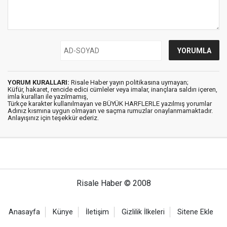
YORUM KURALLARI:
Risale Haber yayın politikasına uymayan;
Küfür, hakaret, rencide edici cümleler veya imalar, inançlara saldırı içeren,
imla kuralları ile yazılmamış,
Türkçe karakter kullanılmayan ve BÜYÜK HARFLERLE yazılmış yorumlar
Adınız kısmına uygun olmayan ve saçma rumuzlar onaylanmamaktadır.
Anlayışınız için teşekkür ederiz.
Risale Haber © 2008
Anasayfa
Künye
İletişim
Gizlilik İlkeleri
Sitene Ekle