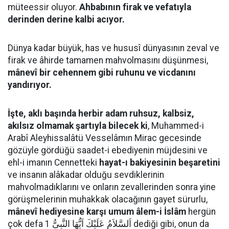
müteessir oluyor.
Ahbabının firak ve vefatıyla
derinden derine kalbi acıyor.
Dünya kadar büyük, has ve hususî dünyasının zeval ve
firak ve âhirde tamamen mahvolmasını düşünmesi,
mânevî bir cehennem gibi ruhunu ve vicdanını
yandırıyor.
İşte, aklı başında herbir adam ruhsuz, kalbsiz,
akılsız olmamak şartıyla bilecek ki
, Muhammed-i
Arabî Aleyhissalâtü Vesselâmın Mirac gecesinde
gözüyle gördüğü saadet-i ebediyenin müjdesini ve
ehl-i imanın Cennetteki
hayat-ı bakiyesinin beşaretini
ve insanın alâkadar olduğu sevdiklerinin
mahvolmadıklarını ve onların zevallerinden sonra yine
görüşmelerinin muhakkak olacağının gayet sürurlu,
mânevî hediyesine karşı umum âlem-i İslâm
hergün
çok defa اَلسَّلاَمُ عَلَيْكَ اَيُّهَا النَّبِىُّ 1 dediği gibi, onun da