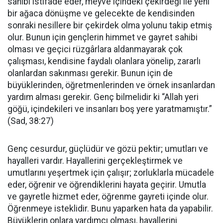
sahibi istifade eder, meyve içindeki çekirdeği ile yeni
bir ağaca dönüşme ve gelecekte de kendisinden
sonraki nesillere bir çekirdek olma yolunu takip etmiş
olur. Bunun için gençlerin himmet ve gayret sahibi
olması ve geçici rüzgârlara aldanmayarak çok
çalışması, kendisine faydalı olanlara yönelip, zararlı
olanlardan sakınması gerekir. Bunun için de
büyüklerinden, öğretmenlerinden ve örnek insanlardan
yardım alması gerekir. Genç bilmelidir ki “Allah yeri
göğü, içindekileri ve insanları boş yere yaratmamıştır.”
(Sad, 38:27)
Genç cesurdur, güçlüdür ve gözü pektir; umutları ve
hayalleri vardır. Hayallerini gerçekleştirmek ve
umutlarını yeşertmek için çalışır; zorluklarla mücadele
eder, öğrenir ve öğrendiklerini hayata geçirir. Umutla
ve gayretle hizmet eder, öğrenme gayreti içinde olur.
Öğrenmeye isteklidir. Bunu yaparken hata da yapabilir.
Büyüklerin onlara yardımcı olması, hayallerini