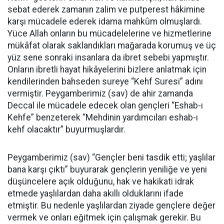
sebat ederek zamanın zalim ve putperest hâkimine
karşı mücadele ederek idama mahkûm olmuşlardı.
Yüce Allah onların bu mücadelelerine ve hizmetlerine
mükâfat olarak saklandıkları mağarada korumuş ve üç
yüz sene sonraki insanlara da ibret sebebi yapmıştır.
Onların ibretli hayat hikâyelerini bizlere anlatmak için
kendilerinden bahseden sureye “Kehf Suresi” adını
vermiştir. Peygamberimiz (sav) de ahir zamanda
Deccal ile mücadele edecek olan gençleri “Eshab-ı
Kehfe” benzeterek “Mehdinin yardımcıları eshab-ı
kehf olacaktır” buyurmuşlardır.
Peygamberimiz (sav) “Gençler beni tasdik etti; yaşlılar
bana karşı çıktı” buyurarak gençlerin yeniliğe ve yeni
düşüncelere açık olduğunu, hak ve hakikati idrak
etmede yaşlılardan daha akıllı olduklarını ifade
etmiştir. Bu nedenle yaşlılardan ziyade gençlere değer
vermek ve onları eğitmek için çalışmak gerekir. Bu