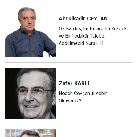
Abdulkadir
CEYLAN
Öz Kardeş, En Birinci, En Yüksek
ve En Fedakâr Talebe:
Abdülmecid Nursi-11
Zafer
KARLI
Neden Cevşen’ül Kebir
Okuyoruz?