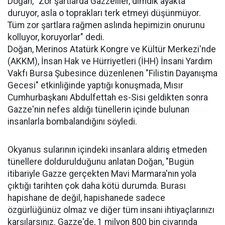
Doğan, "Zor şartlarda Gazzeliler, dimdik ayakta
duruyor, asla o toprakları terk etmeyi düşünmüyor.
Tüm zor şartlara rağmen aslında hepimizin onurunu
kolluyor, koruyorlar" dedi.
Doğan, Merinos Atatürk Kongre ve Kültür Merkezi'nde
(AKKM), İnsan Hak ve Hürriyetleri (İHH) İnsani Yardım
Vakfı Bursa Şubesince düzenlenen "Filistin Dayanışma
Gecesi" etkinliğinde yaptığı konuşmada, Mısır
Cumhurbaşkanı Abdulfettah es-Sisi geldikten sonra
Gazze'nin nefes aldığı tünellerin içinde bulunan
insanlarla bombalandığını söyledi.
Okyanus sularının içindeki insanlara aldırış etmeden
tünellere doldurulduğunu anlatan Doğan, "Bugün
itibariyle Gazze gerçekten Mavi Marmara'nın yola
çıktığı tarihten çok daha kötü durumda. Burası
hapishane de değil, hapishanede sadece
özgürlüğünüz olmaz ve diğer tüm insani ihtiyaçlarınızı
karşılarsınız. Gazze'de, 1 milyon 800 bin civarında