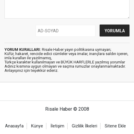
YORUM KURALLARI:
Risale Haber yayın politikasına uymayan;
Küfür, hakaret, rencide edici cümleler veya imalar, inançlara saldırı içeren,
imla kuralları ile yazılmamış,
Türkçe karakter kullanılmayan ve BÜYÜK HARFLERLE yazılmış yorumlar
Adınız kısmına uygun olmayan ve saçma rumuzlar onaylanmamaktadır.
Anlayışınız için teşekkür ederiz.
Risale Haber © 2008
Anasayfa
Künye
İletişim
Gizlilik İlkeleri
Sitene Ekle