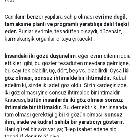
Canlıların benzer yapılara sahip olması
evrime değil,
tam aksine planlı ve programlı yaratılışa delil teşkil
eder.
Bunlar evrimle, tesadüfen olsaydı, düzensiz,
karmakarışık organlar ortaya çıkacaktı.
İnsandaki iki gözü düşünelim
; eğer evrimcilerin iddia
ettikleri gibi, bu gözler tesadüfen meydana gelmişse,
bu sayı tek olabilir, üç, dört, beş vs. olabilirdi. Oysa
iki
göz olması, sonsuz ihtimalde bir ihtimaldir.
Kabul
edelim ki, sizde iki adet göz oldu. Sizin kardeşinizde,
iki göz olması yine sonsuz ihtimalde bir ihtimaldir.
Kısacası,
bütün insanlarda iki göz olması sonsuz
ihtimalde bir ihtimaldir.
Bu demektir ki, her insanda
tam olması gerektiği gibi iki gözün olması,
sonsuz
ilim, irade ve kudret sahibi bir yaratıcıyı gösterir.
Hani güzel bir söz var ya; “Hep isabet edene hiç
tesadüf denir mi?” diye...