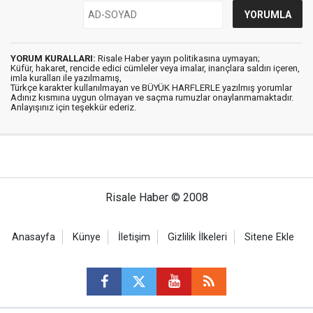
YORUM KURALLARI:
Risale Haber yayın politikasına uymayan;
Küfür, hakaret, rencide edici cümleler veya imalar, inançlara saldırı içeren,
imla kuralları ile yazılmamış,
Türkçe karakter kullanılmayan ve BÜYÜK HARFLERLE yazılmış yorumlar
Adınız kısmına uygun olmayan ve saçma rumuzlar onaylanmamaktadır.
Anlayışınız için teşekkür ederiz.
Risale Haber © 2008
Anasayfa
Künye
İletişim
Gizlilik İlkeleri
Sitene Ekle