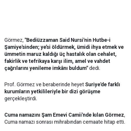
Görmez,
"Bediüzzaman Said Nursi'nin Hutbe-i
Şamiye'sinden; ye’si öldürmek, ümidi ihya etmek ve
ümmetin maruz kaldığı üç hastalık olan cehalet,
fakirlik ve tefrikaya karşı ilim, amel ve vahdet
çağrılarını yenileme imkânı buldum"
dedi.
Prof. Görmez ve beraberinde heyet
Suriye'de farklı
kurumların yetkilileriyle bir dizi görüşme
gerçekleştirdi.
Cuma namazını Şam Emevi Camii'nde kılan Görmez
,
Cuma namazı sonrası mihrabından cemaate hitap etti.