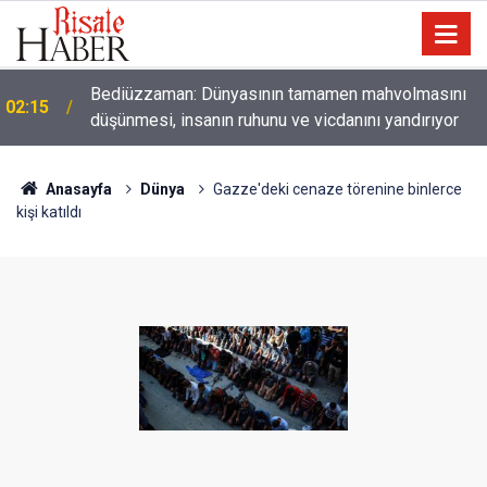
01:45
Paçalarını yerde sürünmeyecek şekilde yukarıda tut
Anasayfa
Dünya
Gazze'deki cenaze törenine binlerce
kişi katıldı