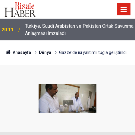
a
Bediüzzaman’ın ölüm döşeğindeki talebesine
16:14
gösterdiği vefa ve verdiği müjde
Anasayfa
Dünya
Gazze'de ısı yalıtımlı tuğla geliştirildi