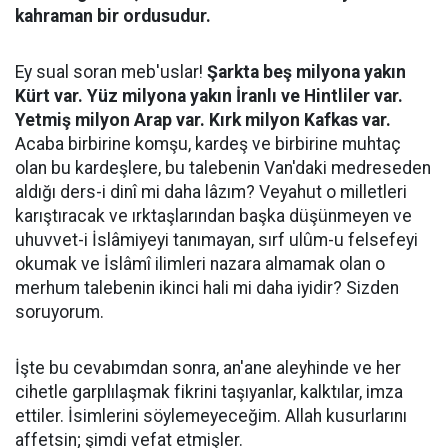
kahraman bir ordusudur.
Ey sual soran meb'uslar!
Şarkta beş milyona yakın
Kürt var. Yüz milyona yakın İranlı ve Hintliler var.
Yetmiş milyon Arap var. Kırk milyon Kafkas var.
Acaba birbirine komşu, kardeş ve birbirine muhtaç
olan bu kardeşlere, bu talebenin Van'daki medreseden
aldığı ders-i dinî mi daha lâzım? Veyahut o milletleri
karıştıracak ve ırktaşlarından başka düşünmeyen ve
uhuvvet-i İslâmiyeyi tanımayan, sırf ulûm-u felsefeyi
okumak ve İslâmî ilimleri nazara almamak olan o
merhum talebenin ikinci hali mi daha iyidir? Sizden
soruyorum.
İşte bu cevabımdan sonra, an'ane aleyhinde ve her
cihetle garplılaşmak fikrini taşıyanlar, kalktılar, imza
ettiler. İsimlerini söylemeyeceğim. Allah kusurlarını
affetsin; şimdi vefat etmişler.