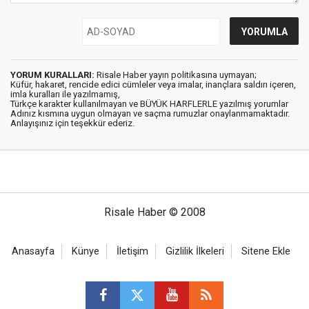
YORUM KURALLARI:
Risale Haber yayın politikasına uymayan;
Küfür, hakaret, rencide edici cümleler veya imalar, inançlara saldırı içeren,
imla kuralları ile yazılmamış,
Türkçe karakter kullanılmayan ve BÜYÜK HARFLERLE yazılmış yorumlar
Adınız kısmına uygun olmayan ve saçma rumuzlar onaylanmamaktadır.
Anlayışınız için teşekkür ederiz.
Risale Haber © 2008
Anasayfa
Künye
İletişim
Gizlilik İlkeleri
Sitene Ekle