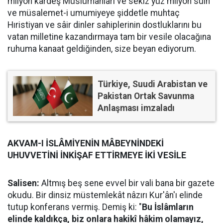
milyon kardeş Müslümanları ve sekiz yüz milyon sulh
ve müsalemet-i umumiyeye şiddetle muhtaç
Hıristiyan ve sâir dinler sahiplerinin dostluklarını bu
vatan milletine kazandırmaya tam bir vesile olacağına
ruhuma kanaat geldiğinden, size beyan ediyorum.
Türkiye, Suudi Arabistan ve
Pakistan Ortak Savunma
Anlaşması imzaladı
AKVAM-I İSLÂMİYENİN MÂBEYNİNDEKİ
UHUVVETİNİ İNKİŞAF ETTİRMEYE İKİ VESİLE
Salisen:
Altmış beş sene evvel bir vali bana bir gazete
okudu. Bir dinsiz müstemlekât nâzırı Kur'ân'ı elinde
tutup konferans vermiş. Demiş ki: "
Bu İslâmların
elinde kaldıkça, biz onlara hakikî hâkim olamayız,