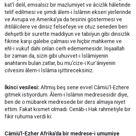
kat'î delil, emsalsiz bir mazlumiyet ve âcizlik hâletinde
telif edilmesi ve şimdi âlem-i İslâmın ekseri yerlerinde
ve Avrupa ve Amerika'ya da tesirini göstermesi ve
ihtilâlcilere ve dinsiz felsefeye ve otuz seneden beri
dehşetli bir surette maddiyun ve tabiiyun gibi dinsizlik
fikrine karşı galebe çalması ve hiçbir mahkeme ve
ehl-i vukuf dahi onları cerh edememesidir. İnşaallah
bir zaman da, sizin gibi uhuvvet-i İslâmiyenin
anahtarını bulan zatlar, bu mu'cize-i Kur'âniyenin
cilvesini âlem-i İslâma işittireceksiniz.
İkinci vesilesi:
Altmış beş sene evvel Câmiü'l-Ezhere
gitmek istiyordum. Âlem-i İslâmın medresesidir diye,
ben de o mübarek medresede bir ders almaya niyet
ettim. Fakat kısmet olmadı. Cenâb-ı Hak rahmetiyle bir
fikir ruhuma verdi ki:
Câmiü'l-Ezher Afrika'da bir medrese-i umumiye