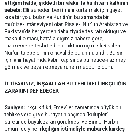
ettiğim halde, şiddetli bir alâka ile bu ihtar-ı kalbînin
sebebi:
Elli seneden beri imanı kurtarmak için gayet
kısa bir yolu bulan ve Kur'ân'ın bu zamanda bir
mu'cize-i mâneviyesi olan Risale-i Nur'un Arabistan ve
Pakistan'da her yerden daha ziyade tesiratı olduğu ve
makbul olması, hattâ aldığımız habere göre,
mahkemece tesbit edilen miktarın üç misli Risale-i
Nur'un talebelerinin o havalide bulunmalarıdır. Bu sır
için âhir hayatımda kabir kapısında bu netice-i azîmeyi
görmek ve beyan etmeye ruhen mecbur oldum.
İTTİFAKINIZ, İNŞAALLAH BU TEHLİKELİ IRKÇILIĞIN
ZARARINI DEF EDECEK
Saniyen:
Irkçılık fikri, Emevîler zamanında büyük bir
tehlike verdiği ve hürriyetin başında "kulüpler"
suretinde büyük zararı görülmesi ve Birinci Harb-i
Umumîde yine
ırkçılığın istimaliyle mübarek kardeş