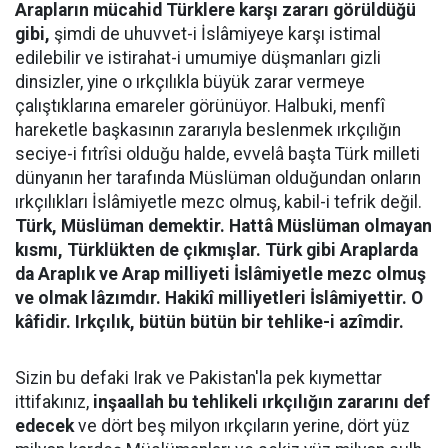
Arapların mücahid Türklere karşı zararı görüldüğü
gibi,
şimdi de uhuvvet-i İslâmiyeye karşı istimal
edilebilir ve istirahat-i umumiye düşmanları gizli
dinsizler, yine o ırkçılıkla büyük zarar vermeye
çalıştıklarına emareler görünüyor. Halbuki, menfî
hareketle başkasının zararıyla beslenmek ırkçılığın
seciye-i fıtrîsi olduğu halde, evvelâ başta Türk milleti
dünyanın her tarafında Müslüman olduğundan onların
ırkçılıkları İslâmiyetle mezc olmuş, kabil-i tefrik değil.
Türk, Müslüman demektir. Hattâ Müslüman olmayan
kısmı, Türklükten de çıkmışlar. Türk gibi Araplarda
da Araplık ve Arap milliyeti İslâmiyetle mezc olmuş
ve olmak lâzımdır. Hakikî milliyetleri İslâmiyettir. O
kâfidir. Irkçılık, bütün bütün bir tehlike-i azîmdir.
Sizin bu defaki Irak ve Pakistan'la pek kıymettar
ittifakınız,
inşaallah bu tehlikeli ırkçılığın zararını def
edecek
ve dört beş milyon ırkçıların yerine, dört yüz