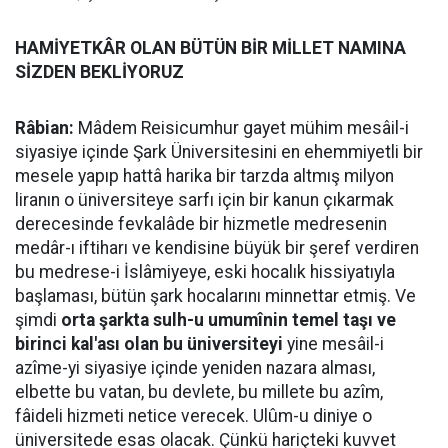
HAMİYETKÂR OLAN BÜTÜN BİR MİLLET NAMINA
SİZDEN BEKLİYORUZ
Râbian:
Mâdem Reisicumhur gayet mühim mesâil-i
siyasiye içinde Şark Üniversitesini en ehemmiyetli bir
mesele yapıp hattâ harika bir tarzda altmış milyon
liranın o üniversiteye sarfı için bir kanun çıkarmak
derecesinde fevkalâde bir hizmetle medresenin
medâr-ı iftiharı ve kendisine büyük bir şeref verdiren
bu medrese-i İslâmiyeye, eski hocalık hissiyatıyla
başlaması, bütün şark hocalarını minnettar etmiş. Ve
şimdi
orta şarkta sulh-u umumînin temel taşı ve
birinci kal'ası olan bu üniversiteyi
yine mesâil-i
azîme-yi siyasiye içinde yeniden nazara alması,
elbette bu vatan, bu devlete, bu millete bu azîm,
fâideli hizmeti netice verecek. Ulûm-u diniye o
üniversitede esas olacak. Çünkü hariçteki kuvvet