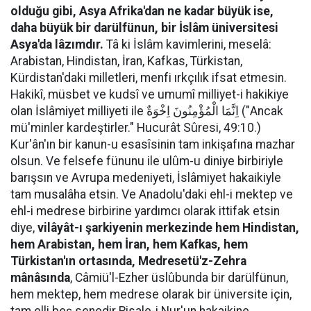
olduğu gibi, Asya Afrika'dan ne kadar büyük ise,
daha büyük bir darülfünun, bir İslâm üniversitesi
Asya'da lâzımdır.
Tâ ki İslâm kavimlerini, meselâ:
Arabistan, Hindistan, İran, Kafkas, Türkistan,
Kürdistan'daki milletleri, menfi ırkçılık ifsat etmesin.
Hakikî, müsbet ve kudsî ve umumî milliyet-i hakikiye
olan İslâmiyet milliyeti ile اِنَّمَا الْمُؤْمِنُونَ اِخْوَةٌ ("Ancak
mü'minler kardeştirler." Hucurât Sûresi, 49:10.)
Kur'ân'ın bir kanun-u esasîsinin tam inkişafına mazhar
olsun. Ve felsefe fünunu ile ulûm-u diniye birbiriyle
barışsın ve Avrupa medeniyeti, İslâmiyet hakaikiyle
tam musalâha etsin. Ve Anadolu'daki ehl-i mektep ve
ehl-i medrese birbirine yardımcı olarak ittifak etsin
diye,
vilâyât-ı şarkiyenin merkezinde hem Hindistan,
hem Arabistan, hem İran, hem Kafkas, hem
Türkistan'ın ortasında, Medresetü'z-Zehra
mânâsında
, Câmiü'l-Ezher üslûbunda bir darülfünun,
hem mektep, hem medrese olarak bir üniversite için,