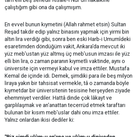
tam elli beş senedir Risale-i Nur'un hakaikine
çalıştığım gibi ona da çalışmışım.
En evvel bunun kıymetini (Allah rahmet etsin) Sultan
Reşad takdir edip yalnız binasını yapmak için yirmi bin
altın lira verdiği gibi, sonra ben eski Harb-i Umumîdeki
esaretimden döndüğüm vakit, Ankara'da mevcut iki
yüz meb'ustan yüz altmış üç meb'usun imzası ile yüz
elli bin lira, o zaman paranın kıymetli vaktinde, aynı o
üniversite için vermeyi kabul ve imza ettiler. Mustafa
Kemal de içinde idi. Demek, şimdiki para ile beş milyon
liraya yakın bir tahsisat vermekle, tâ o zamanda böyle
kıymetdar bir üniversitenin tesisine herşeyden ziyade
ehemmiyet verdiler. Hattâ dinde çok lâkayt ve
garplılaşmak ve an'anattan tecerrüd etmek taraftarı
bulunan bir kısım meb'uslar dahi onu imza ettiler.
Yalnız onlardan ikisi dediler ki: