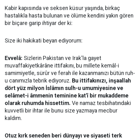
Kabir kapısında ve seksen küsur yaşında, birkaç
hastalıkla hasta bulunan ve ölüme kendini yakın gören
bir biçare garip ihtiyar der ki:
Size iki hakikati beyan ediyorum:
Evvelâ:
Sizlerin Pakistan ve Irak'la gayet
muvaffakiyetkârâne ittifakını, bu millete kemâl-i
samimiyetle, sürûr ve ferah ile kazanmanızı bütün ruh-
u canımızla tebrik ediyoruz.
Bu ittifakınızı, inşaallah
dört yüz milyon İslâmın sulh-u umumiyesine ve
selâmet-i âmmenin teminine kat'î bir mukaddeme
olarak ruhumda hissettim.
Ve namaz tesbihatındaki
kuvvetli bir ihtar ile bunu size yazmaya mecbur
kaldım.
Otuz kırk seneden beri dünyayı ve siyaseti terk