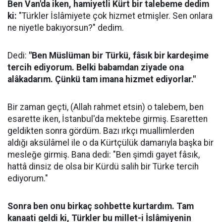
Ben Van'da iken, hamiyetli Kürt bir talebeme dedim
ki:
"Türkler İslâmiyete çok hizmet etmişler. Sen onlara
ne niyetle bakıyorsun?" dedim.
Dedi:
"Ben Müslüman bir Türkü, fâsık bir kardeşime
tercih ediyorum. Belki babamdan ziyade ona
alâkadarım. Çünkü tam imana hizmet ediyorlar."
Bir zaman geçti, (Allah rahmet etsin) o talebem, ben
esarette iken, İstanbul'da mektebe girmiş. Esaretten
geldikten sonra gördüm. Bazı ırkçı muallimlerden
aldığı aksülâmel ile o da Kürtçülük damarıyla başka bir
mesleğe girmiş. Bana dedi: "Ben şimdi gayet fâsık,
hattâ dinsiz de olsa bir Kürdü salih bir Türke tercih
ediyorum."
Sonra ben onu birkaç sohbette kurtardım. Tam
kanaati geldi ki, Türkler bu millet-i İslâmiyenin