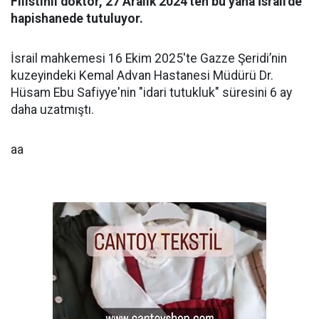
Filistinli doktor, 27 Aralık 2024'ten bu yana İsrail'de
hapishanede tutuluyor.
İsrail mahkemesi 16 Ekim 2025'te Gazze Şeridi’nin
kuzeyindeki Kemal Advan Hastanesi Müdürü Dr.
Hüsam Ebu Safiyye'nin "idari tutukluk" süresini 6 ay
daha uzatmıştı.
aa