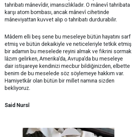
tahribatı mânevîdir, imansızlıkladır. O mânevî tahribata
karşı atom bombası, ancak mânevî cihetinde
mâneviyattan kuvvet alıp o tahribatı durdurabilir.
Mâdem elli beş sene bu meseleye bütün hayatını sarf
etmiş ve bütün dekaikiyle ve neticeleriyle tetkik etmiş
bir adamın bu meselede reyini almak ve fikrini sormak
lâzım gelirken, Amerika'da, Avrupa'da bu meseleye
dair istişareye kendinizi mecbur bildiğinizden, elbette
benim de bu meselede söz söylemeye hakkım var.
Hamiyetkâr olan bütün bir millet namına sizden
bekliyoruz.
Said Nursî