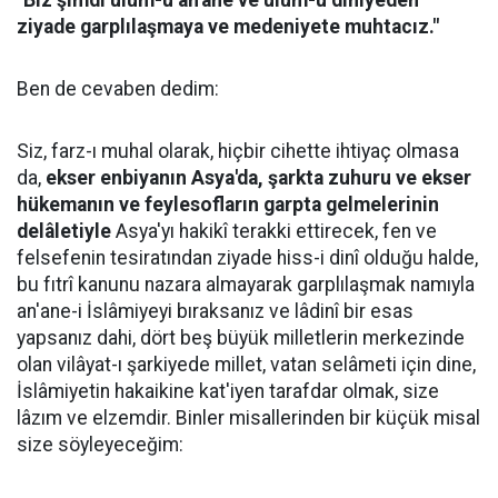
"Biz şimdi ulûm-u an'ane ve ulûm-u diniyeden
ziyade garplılaşmaya ve medeniyete muhtacız."
Ben de cevaben dedim:
Siz, farz-ı muhal olarak, hiçbir cihette ihtiyaç olmasa
da,
ekser enbiyanın Asya'da, şarkta zuhuru ve ekser
hükemanın ve feylesofların garpta gelmelerinin
delâletiyle
Asya'yı hakikî terakki ettirecek, fen ve
felsefenin tesiratından ziyade hiss-i dinî olduğu halde,
bu fıtrî kanunu nazara almayarak garplılaşmak namıyla
an'ane-i İslâmiyeyi bıraksanız ve lâdinî bir esas
yapsanız dahi, dört beş büyük milletlerin merkezinde
olan vilâyat-ı şarkiyede millet, vatan selâmeti için dine,
İslâmiyetin hakaikine kat'iyen tarafdar olmak, size
lâzım ve elzemdir. Binler misallerinden bir küçük misal
size söyleyeceğim: