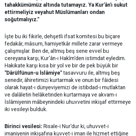
tahakkümümüz altında tutamayız. Ya Kur'ân'ı sukut
ettirmeliyiz veyahut Müslümanları ondan
soğutmalıyız."
İşte bu iki fikirle, dehşetli ifsat komitesi bu biçare
fedakâr, mâsum, hamiyetkâr millete zarar vermeye
çalışmışlar. Ben de, altmış beş sene evvel bu
cereyana karşı, Kur'ân-ı Hakîm'den istimdat eyledim.
Hakikate karşı kısa bir yol ve bir de pek büyük bir
"Dârülfünun-u İslâmiye"
tasavvuru ile, altmış beş
senedir, âhiretimizi kurtarmak ve onun bir fâidesi
olarak hayat-ı dünyeviyemizi de istibdad-ı mutlaktan
ve dalâletin helâketinden kurtarmaya ve akvam-ı
İslâmiyenin mâbeynindeki uhuvvetini inkişaf ettirmeye
iki vesileyi bulduk.
Birinci vesilesi:
Risale-i Nur'dur ki, uhuvvet-i
imaniyenin inkişafına kuvvet-i iman ile hizmet ettiğine