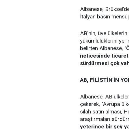
Albanese, Brüksel'd
İtalyan basın mensu
AB’nin, üye ülkelerin
yükümlülüklerini yerin
belirten Albanese,
"
neticesinde ticare
sürdürmesi çok vah
AB, FİLİSTİN'İN 
Albanese, AB ülkeleri
çekerek, "Avrupa ülke
silah satın alması, H
araştırmaları sürdü
yeterince bir şey ya