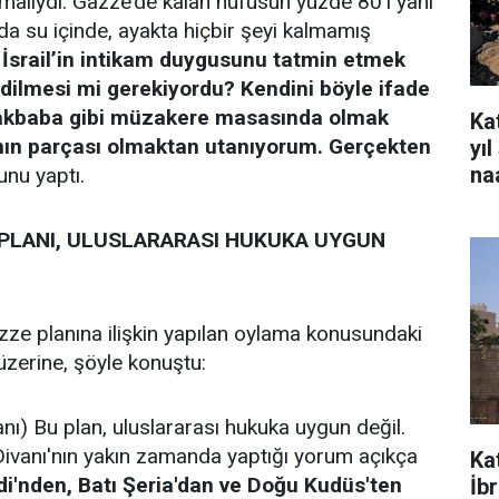
lıydı. Gazze’de kalan nüfusun yüzde 80’i yani
nda su içinde, ayakta hiçbir şeyi kalmamış
.
İsrail’in intikam duygusunu tatmin etmek
edilmesi mi gerekiyordu? Kendini böyle ifade
 akbaba gibi müzakere masasında olmak
Kat
'nın parçası olmaktan utanıyorum. Gerçekten
yı
na
nu yaptı.
 PLANI, ULUSLARARASI HUKUKA UYGUN
ze planına ilişkin yapılan oylama konusundaki
üzerine, şöyle konuştu:
nı) Bu plan, uluslararası hukuka uygun değil.
Divanı'nın yakın zamanda yaptığı yorum açıkça
Ka
idi'nden, Batı Şeria'dan ve Doğu Kudüs'ten
İb