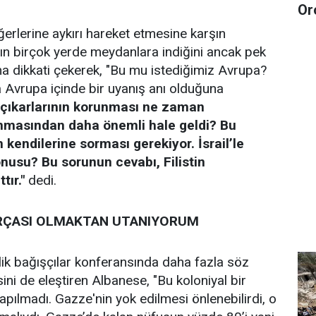
Or
erlerine aykırı hareket etmesine karşın
ın birçok yerde meydanlara indiğini ancak pek
a dikkati çekerek, "Bu mu istediğimiz Avrupa?
Avrupa içinde bir uyanış anı olduğuna
in çıkarlarının korunması ne zaman
nmasından daha önemli hale geldi? Bu
 kendilerine sorması gerekiyor. İsrail’le
onusu? Bu sorunun cevabı, Filistin
tır."
dedi.
ARÇASI OLMAKTAN UTANIYORUM
elik bağışçılar konferansında daha fazla söz
ini de eleştiren Albanese, "Bu koloniyal bir
yapılmadı. Gazze'nin yok edilmesi önlenebilirdi, o