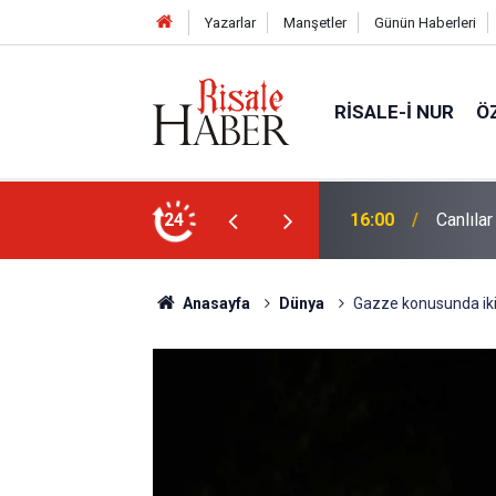
Yazarlar
Manşetler
Günün Haberleri
RISALE-I NUR
Ö
24
15:35
Sosyal 
Anasayfa
Dünya
Gazze konusunda ikiy