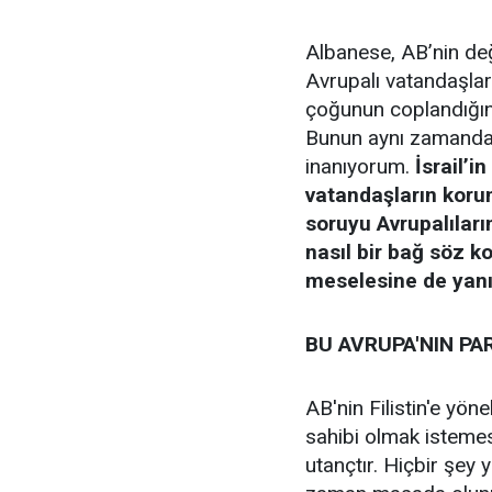
Albanese, AB’nin değ
Avrupalı vatandaşlar
çoğunun coplandığın
Bunun aynı zamanda 
inanıyorum.
İsrail’
vatandaşların koru
soruyu Avrupalıların
nasıl bir bağ söz k
meselesine de yanıt
BU AVRUPA'NIN P
AB'nin Filistin'e yön
sahibi olmak istemes
utançtır. Hiçbir şey 