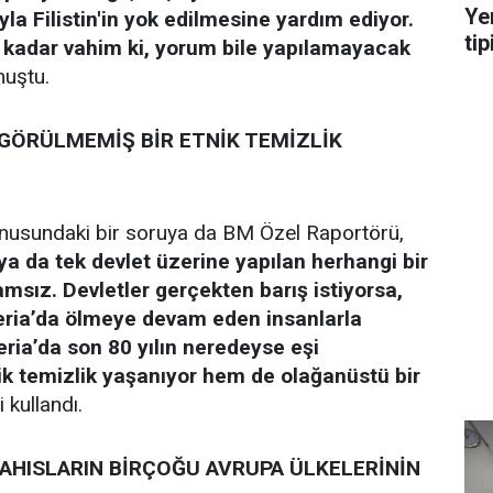
Ye
ğıyla Filistin'in yok edilmesine yardım ediyor.
tip
kadar vahim ki, yorum bile yapılamayacak
nuştu.
İ GÖRÜLMEMİŞ BİR ETNİK TEMİZLİK
konusundaki bir soruya da BM Özel Raportörü,
ya da tek devlet üzerine yapılan herhangi bir
amsız. Devletler gerçekten barış istiyorsa,
eria’da ölmeye devam eden insanlarla
 Şeria’da son 80 yılın neredeyse eşi
ik temizlik yaşanıyor hem de olağanüstü bir
i kullandı.
AHISLARIN BİRÇOĞU AVRUPA ÜLKELERİNİN