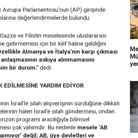
e Avrupa Parlamentosu’nun (AP) girişinde
plarına değerlendirmelerde bulundu.
 Gazze ve Filistin meselesinde uluslararası
e getirmemesi için bir kılıf haline geldiğini
Me
Özellikle Almanya ve İtalya'nın karşı çıkması
Mü
t anlaşmasının askıya alınmamasını
yer
im bir durum."
dedi.
YOK EDİLMESİNE YARDIM EDİYOR
nin İsrail’le silah alışverişinin sürdüğüne dikkati
lerinin halen İsrail’e silah göndermesi, ondan
orizon programı aracılığıyla bilimsel
rmesi çok vahimdir. Bu nedenle
mesele ‘AB
pmıyor’ değil; AB, üye devletleri ve