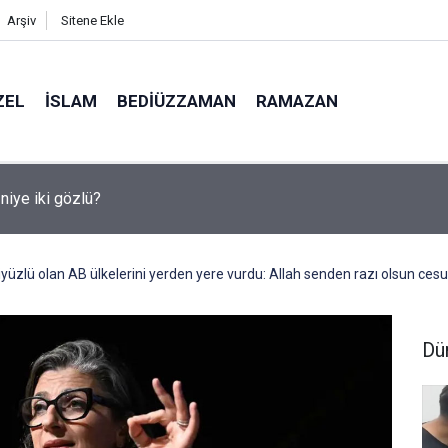
Arşiv
Sitene Ekle
ZEL
İSLAM
BEDIÜZZAMAN
RAMAZAN
medya, derslerde başarısızlığa yol açıyor
üzlü olan AB ülkelerini yerden yere vurdu: Allah senden razı olsun cesu
Dü