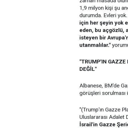
zaman masada olunma
1,9 milyon kişi şu a
durumda. Evleri yok
için her şeyin yok 
eden, bu açgözlü,
isteyen bir Avrupa
utanmalılar."
yorumu
"TRUMP'IN GAZZE
DEĞİL"
Albanese, BM'de Gaz
görüşleri sorulması 
"(Trump'ın Gazze Pla
Uluslararası Adalet 
İsrail'in Gazze Şer