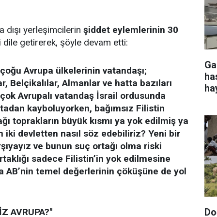
sa dışı yerleşimcilerin
şiddet eylemlerinin 30
i
dile getirerek, şöyle devam etti:
Ga
irçoğu Avrupa ülkelerinin vatandaşı;
ha
ar, Belçikalılar, Almanlar ve hatta bazıları
ha
irçok Avrupalı vatandaş İsrail ordusunda
rtadan kayboluyorken, bağımsız Filistin
ağı toprakların büyük kısmı ya yok edilmiş ya
 iki devletten nasıl söz edebiliriz? Yeni bir
rşıyayız ve bunun suç ortağı olma riski
rtaklığı sadece Filistin’in yok edilmesine
a AB’nin temel değerlerinin çöküşüne de yol
Do
İZ AVRUPA?"