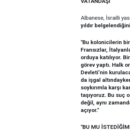
VATANDAŞI
Albanese, İsrailli ya
yıldır belgelendiğin
"Bu kolonicilerin b
Fransızlar, İtalyanl
orduya katılıyor. B
görev yaptı. Halk o
Devleti’nin kurulac
da işgal altındayken
soykırımla karşı ka
taşıyoruz. Bu suç o
değil, aynı zamand
açıyor."
"BU MU İSTEDİĞİM