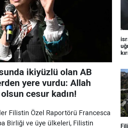
isr
uğ
kır
unda ikiyüzlü olan AB
erden yere vurdu: Allah
 olsun cesur kadın!
ler Filistin Özel Raportörü Francesca
Birliği ve üye ülkeleri, Filistin
Fi