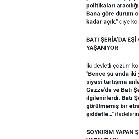
politikaları aracılı
Bana göre durum o 
kadar açık."
diye ko
BATI ŞERİA’DA EŞ
YAŞANIYOR
İki devletli çözüm 
"Bence şu anda iki 
siyasi tartışma anl
Gazze’de ve Batı Ş
ilgilenirlerdi. Batı
görülmemiş bir etn
şiddetle…"
ifadelerin
SOYKIRIM YAPAN Ş