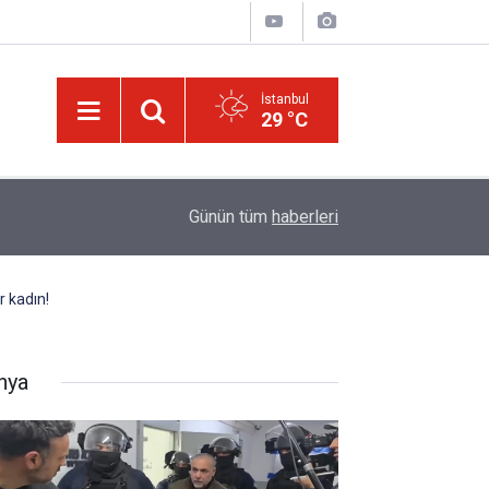
İstanbul
29 °C
israilin esir aldığı Dr. Ebu Safiyye'nin, uğradığı 
14:52
Günün tüm
haberleri
kırıldı
r kadın!
nya