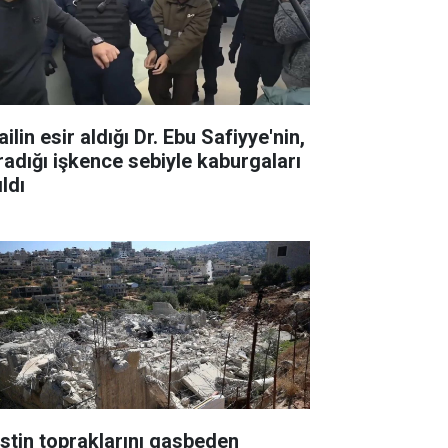
ailin esir aldığı Dr. Ebu Safiyye'nin,
radığı işkence sebiyle kaburgaları
ıldı
listin topraklarını gasbeden