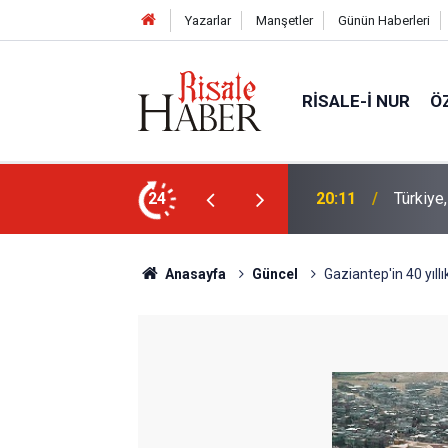
Yazarlar
Manşetler
Günün Haberleri
RISALE-I NUR
Ö
Bediüzz
kistan Ortak Savunma Anlaşması imzaladı
24
16:14
müjde
Anasayfa
Güncel
Gaziantep'in 40 yıll