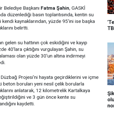
r Belediye Başkanı
Fatma Şahin
, GASKİ
a düzenlediği basın toplantısında, kentin su
ni kendi kaynaklarından, yüzde 95'ini ise başka
'T
larını belirtti.
TB
n gelen su hattının çok eskidiğini ve kayıp
de 40’lara çıktığını vurgulayan Şahin, su
talaması olan yüzde 30'un altına indirmeyi
di.
Düzbağ Projesi'ni hayata geçirdiklerini ve içme
i beton boruları yeni nesil çelik borularla
larını anlatarak, 12 kilometrelik Kartalkaya
Şi
ğiştirildiğini ve 3 gün önce kente su
ol
dığını kaydetti.
no