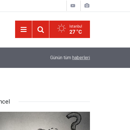
İstanbul
27 °C
14:57
Meta'ya çocuk güvenliği davasında rekor ceza:
Günün tüm
haberleri
ncel