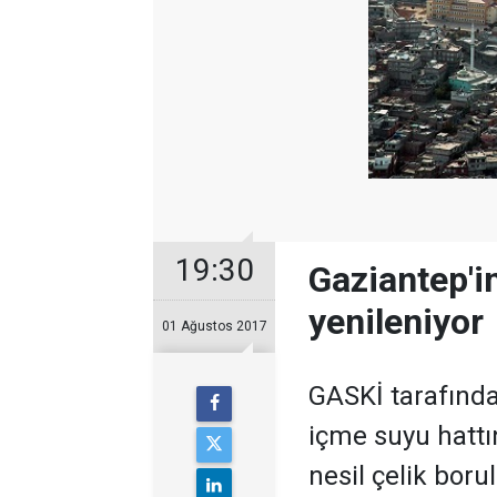
19:30
Gaziantep'in
yenileniyor
01 Ağustos 2017
GASKİ tarafınd
içme suyu hattın
nesil çelik borul