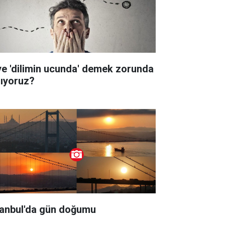
ye 'dilimin ucunda' demek zorunda
lıyoruz?
tanbul'da gün doğumu