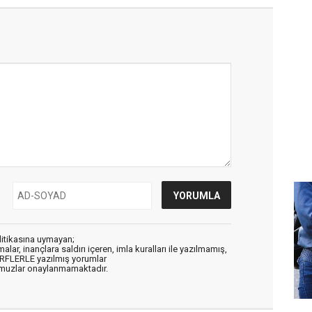
litikasına uymayan;
alar, inançlara saldırı içeren, imla kuralları ile yazılmamış,
ARFLERLE yazılmış yorumlar
muzlar onaylanmamaktadır.