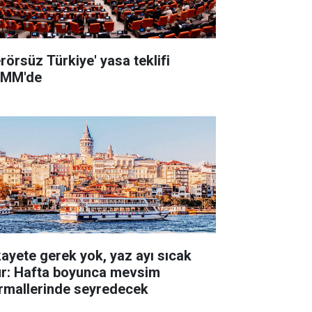
erörsüz Türkiye' yasa teklifi
MM'de
kayete gerek yok, yaz ayı sıcak
ur: Hafta boyunca mevsim
rmallerinde seyredecek