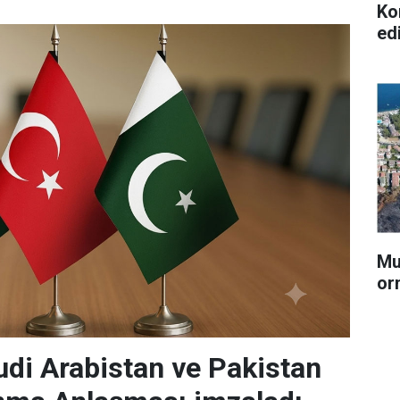
Ko
ed
Mu
or
udi Arabistan ve Pakistan