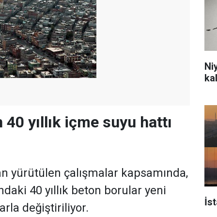
Ni
ka
 40 yıllık içme suyu hattı
an yürütülen çalışmalar kapsamında,
daki 40 yıllık beton borular yeni
İs
arla değiştiriliyor.