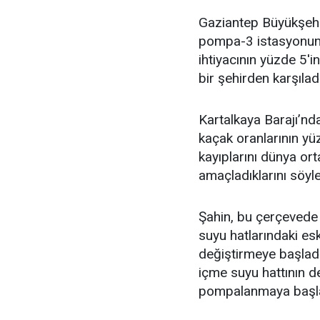
Gaziantep Büyükşehi
pompa-3 istasyonund
ihtiyacının yüzde 5'i
bir şehirden karşıladık
Kartalkaya Barajı’nda
kaçak oranlarının yüz
kayıplarını dünya or
amaçladıklarını söyle
Şahin, bu çerçevede 
suyu hatlarındaki esk
değiştirmeye başladık
içme suyu hattının de
pompalanmaya başlan