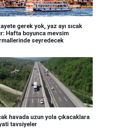
kayete gerek yok, yaz ayı sıcak
ur: Hafta boyunca mevsim
rmallerinde seyredecek
cak havada uzun yola çıkacaklara
yati tavsiyeler