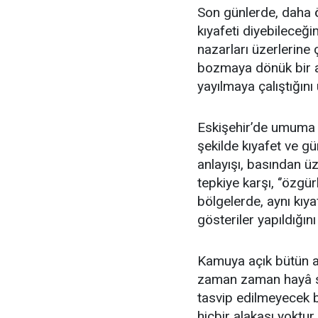
Son günlerde, daha ö
kıyafeti diyebileceğ
nazarları üzerlerine
bozmaya dönük bir an
yayılmaya çalıştığın
Eskişehir’de umuma a
şekilde kıyafet ve gü
anlayışı, basından üz
tepkiye karşı, ‘’özgü
bölgelerde, aynı kıy
gösteriler yapıldığın
Kamuya açık bütün ala
zaman zaman hayâ sın
tasvip edilmeyecek b
hiçbir alakası yoktur