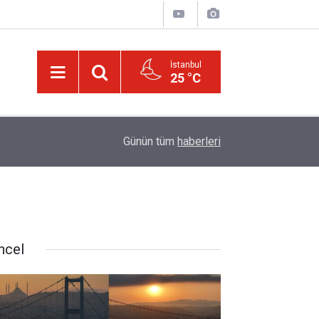
İstanbul
25 °C
20:02
Trump, Amerika'da seçim kazanan Müslüman ada
Günün tüm
haberleri
ncel