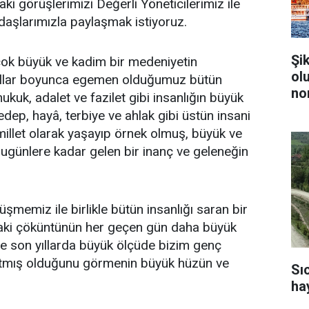
ki görüşlerimizi Değerli Yöneticilerimiz ile
ndaşlarımızla paylaşmak istiyoruz.
Şi
, çok büyük ve kadim bir medeniyetin
ol
ıllar boyunca egemen olduğumuz bütün
no
ukuk, adalet ve fazilet gibi insanlığın büyük
e edep, hayâ, terbiye ve ahlak gibi üstün insani
 millet olarak yaşayıp örnek olmuş, büyük ve
bugünlere kadar gelen bir inanç ve geleneğin
üşmemiz ile birlikle bütün insanlığı saran bir
aki çöküntünün her geçen gün daha büyük
 ve son yıllarda büyük ölçüde bizim genç
şatmış olduğunu görmenin büyük hüzün ve
Sı
ha