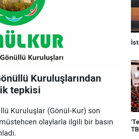
İs
önüllü Kuruluşlarından
k tepkisi
lü Kuruluşlar (Gönül-Kur) son
üstehcen olaylarla ilgili bir basın
'T
TB
ladı.