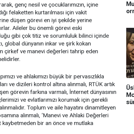
Mu
rarak, genç nesil ve çocuklarımızın, içine
or
ığı felaketten kurtarılması için vakit
ne düşen görevi en iyi şekilde yerine
rlar. Aileler bu önemli görevi eski
u gibi çok titiz ve sorumluluk bilinci içinde
ı, global dünyanın inkar ve şirk kokan
tin çirkef ve manevi değerleri tahrip eden
lidirler.
ımızı ve ahlakımızı büyük bir pervasızlıkla
rı ve dizileri kontrol altına alınmalı, RTÜK artık
Üs
üşen görevin farkına varmalı, İnternet dünyasının
Mc
lerimizi ve evlatlarımızı korumak için gerekli
sü
 alınmalıdır. Toplum ve aile hayatını dinamitleyen
samına alınmalı, ‘Manevi ve Ahlaki Değerleri
t kaybetmeden bir an önce ve mutlaka