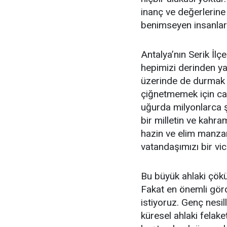
inanç ve değerlerine
benimseyen insanlar
Antalya’nın Serik İl
hepimizi derinden ya
üzerinde de durmak 
çiğnetmemek için ca
uğurda milyonlarca şe
bir milletin ve kahr
hazin ve elim manzar
vatandaşımızı bir v
Bu büyük ahlaki çökü
Fakat en önemli gör
istiyoruz. Genç nesil
küresel ahlaki felake