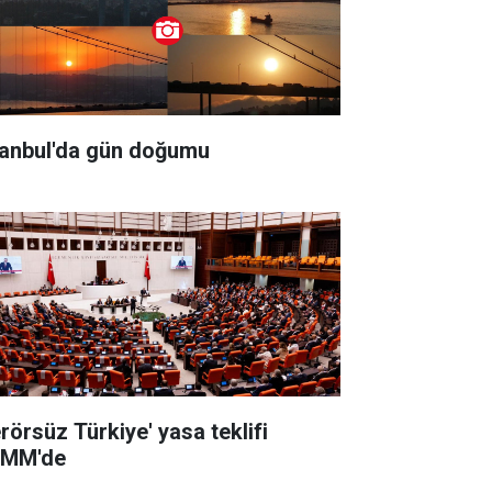
tanbul'da gün doğumu
erörsüz Türkiye' yasa teklifi
MM'de