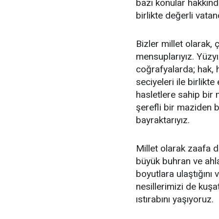
bazı konular hakkında
birlikte değerli vata
Bizler millet olarak
mensuplarıyız. Yüzy
coğrafyalarda; hak, h
seciyeleri ile birlikt
hasletlere sahip bir
şerefli bir maziden 
bayraktarıyız.
Millet olarak zaafa d
büyük buhran ve ahl
boyutlara ulaştığını
nesillerimizi de ku
ıstırabını yaşıyoruz.