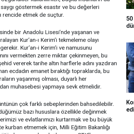
 saygı göstermek esastır ve bu değerleri
ı rencide etmek de suçtur.
50
dü
çesinde bir Anadolu Lisesi’nde yaşanan ve
ralayan Kur’an-ı Kerim’i tekmeleme olayı
gerekir. Kur’an-i Kerim’i ve namusunu
nını vermekten zerre miktar çekinmeyen, bu
hid vererek tarihe altın harflerle adını yazdıran
aman ecdadın emanet bıraktığı topraklarda, bu
aların yaşanmış olması, duyarlı her
icdan muhasebesi yapmaya sevk etmelidir.
Ko
ntünün çok farklı sebeplerinden bahsedilebilir.
ed
düğümüz bazı hususlara özellikle değinmek
lerimizi ve evlatlarımızı kurtarmak ve bu büyük
te kurban etmemek için, Milli Eğitim Bakanlığı