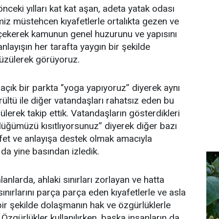
nceki yılları kat kat aşan, adeta yatak odası
imiz müstehcen kıyafetlerle ortalıkta gezen ve
 çekerek kamunun genel huzurunu ve yapısını
layışın her tarafta yaygın bir şekilde
ı üzülerek görüyoruz.
çık bir parkta ‘’yoga yapıyoruz’’ diyerek aynı
rültü ile diğer vatandaşları rahatsız eden bu
ülerek takip ettik. Vatandaşların gösterdikleri
rlüğümüzü kısıtlıyorsunuz’’ diyerek diğer bazı
afet ve anlayışa destek olmak amacıyla
ı da yine basından izledik.
nlarda, ahlaki sınırları zorlayan ve hatta
ırlarını parça parça eden kıyafetlerle ve asla
ir şekilde dolaşmanın hak ve özgürlüklerle
. Özgürlükler kullanılırken, başka insanların da