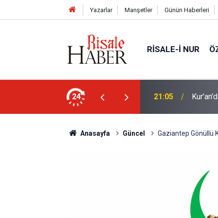
Yazarlar
Manşetler
Günün Haberleri
RISALE-I NUR
Ö
elebeklere ev sahipliği yapıyor
24
21:05
Kur’an'd
Anasayfa
Güncel
Gaziantep Gönüllü K