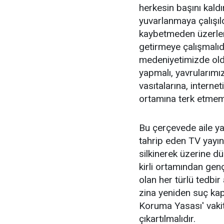
herkesin başını kaldı
yuvarlanmaya çalışıld
kaybetmeden üzerleri
getirmeye çalışmalıdı
medeniyetimizde olduğ
yapmalı, yavrularımız
vasıtalarına, interne
ortamına terk etmeme
Bu çerçevede aile yap
tahrip eden TV yayınla
silkinerek üzerine d
kirli ortamından genç
olan her türlü tedbir
zina yeniden suç kap
Koruma Yasası' vaki
çıkartılmalıdır.