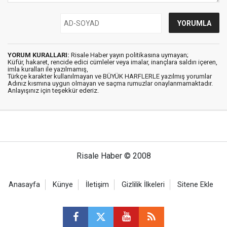
YORUM KURALLARI:
Risale Haber yayın politikasına uymayan;
Küfür, hakaret, rencide edici cümleler veya imalar, inançlara saldırı içeren,
imla kuralları ile yazılmamış,
Türkçe karakter kullanılmayan ve BÜYÜK HARFLERLE yazılmış yorumlar
Adınız kısmına uygun olmayan ve saçma rumuzlar onaylanmamaktadır.
Anlayışınız için teşekkür ederiz.
Risale Haber © 2008
Anasayfa
Künye
İletişim
Gizlilik İlkeleri
Sitene Ekle