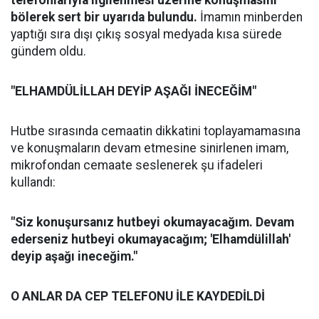
telefonlarıyla ilgilenmesi üzerine konuşmasını
bölerek sert bir uyarıda bulundu.
İmamın minberden
yaptığı sıra dışı çıkış sosyal medyada kısa sürede
gündem oldu.
"ELHAMDÜLİLLAH DEYİP AŞAĞI İNECEĞİM"
Hutbe sırasında cemaatin dikkatini toplayamamasına
ve konuşmaların devam etmesine sinirlenen imam,
mikrofondan cemaate seslenerek şu ifadeleri
kullandı:
"Siz konuşursanız hutbeyi okumayacağım. Devam
ederseniz hutbeyi okumayacağım; 'Elhamdülillah'
deyip aşağı ineceğim."
O ANLAR DA CEP TELEFONU İLE KAYDEDİLDİ