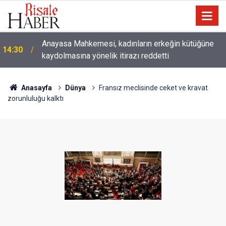
Çatıda yağmur suyu hasadı: Sıcaklarda klima
14:00
kullanımını azaltabilir
Anasayfa
Dünya
Fransız meclisinde ceket ve kravat
zorunluluğu kalktı