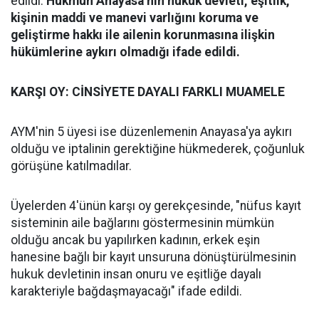
edildi.
Hükmün Anayasa’nın hukuk devleti, eşitlik,
kişinin maddi ve manevi varlığını koruma ve
geliştirme hakkı ile ailenin korunmasına ilişkin
hükümlerine aykırı olmadığı ifade edildi.
KARŞI OY: CİNSİYETE DAYALI FARKLI MUAMELE
AYM'nin 5 üyesi ise düzenlemenin Anayasa'ya aykırı
olduğu ve iptalinin gerektiğine hükmederek, çoğunluk
görüşüne katılmadılar.
Üyelerden 4'ünün karşı oy gerekçesinde, "nüfus kayıt
sisteminin aile bağlarını göstermesinin mümkün
olduğu ancak bu yapılırken kadının, erkek eşin
hanesine bağlı bir kayıt unsuruna dönüştürülmesinin
hukuk devletinin insan onuru ve eşitliğe dayalı
karakteriyle bağdaşmayacağı" ifade edildi.