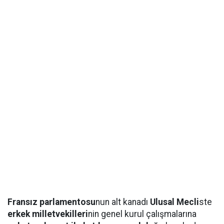
Fransız parlamentosu
nun alt kanadı
Ulusal Mecli
ste
erkek milletvekilleri
nin genel kurul çalışmalarına