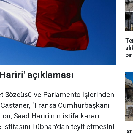
Te
alı
bir
Hariri' açıklaması
 Sözcüsü ve Parlamento İşlerinden
Castaner, "Fransa Cumhurbaşkanı
, Saad Hariri'nin istifa kararı
 istifasını Lübnan'dan teyit etmesini
is