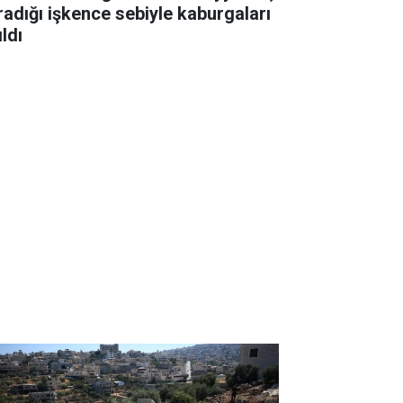
radığı işkence sebiyle kaburgaları
ıldı