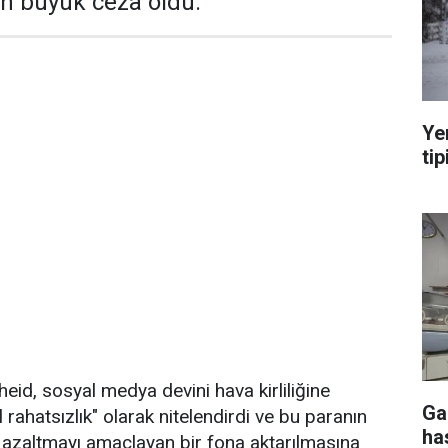
en büyük ceza oldu.
Ye
tip
eid, sosyal medya devini hava kirliliğine
Ga
rahatsızlık" olarak nitelendirdi ve bu paranın
ha
ı azaltmayı amaçlayan bir fona aktarılmasına