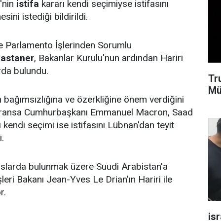
'nin
istifa
kararı kendi seçimiyse istifasını
ini istediği bildirildi.
 Parlamento İşlerinden Sorumlu
Castaner
, Bakanlar Kurulu'nun ardından Hariri
rda bulundu.
Tr
Mü
n bağımsızlığına ve özerkliğine önem verdiğini
 "Fransa Cumhurbaşkanı Emmanuel Macron, Saad
rı kendi seçimi ise istifasını Lübnan'dan teyit
i.
aslarda bulunmak üzere Suudi Arabistan'a
leri Bakanı Jean-Yves Le Drian'ın Hariri ile
r.
isr