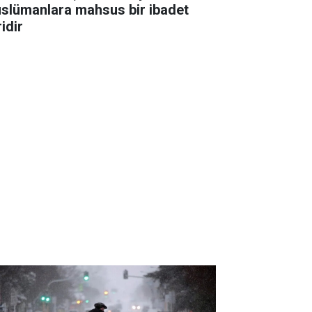
slümanlara mahsus bir ibadet
idir