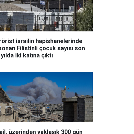
rörist israilin hapishanelerinde
konan Filistinli çocuk sayısı son
 yılda iki katına çıktı
rail, üzerinden yaklaşık 300 gün