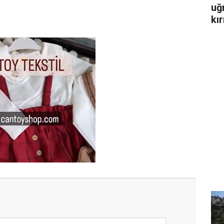
uğ
kır