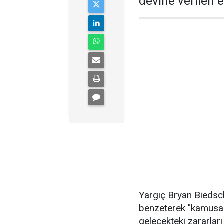
devine verilen 
Yargıç Bryan Biedsch
benzeterek "kamusal 
gelecekteki zararlar