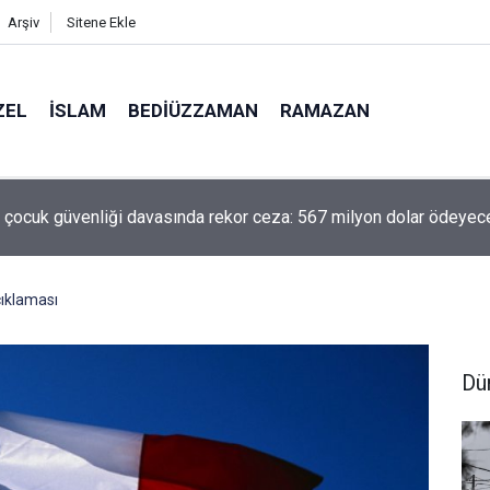
Arşiv
Sitene Ekle
ZEL
İSLAM
BEDIÜZZAMAN
RAMAZAN
 çocuk güvenliği davasında rekor ceza: 567 milyon dolar ödeyec
çıklaması
Dü