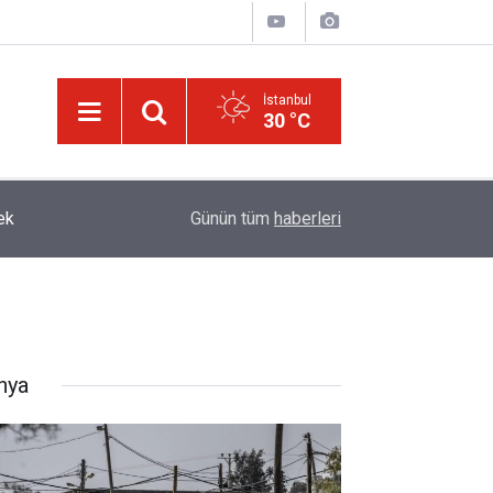
İstanbul
30 °C
ek
13:40
Çile çekilen yol!
Günün tüm
haberleri
nya