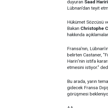
duyuran
Saad Hariri
Lübnan'dan teyit etmes
Hükümet Sözcüsü ve
Bakan
Christophe 
hakkında açıklamala
Fransa'nın, Lübnan'ı
belirten Castaner,
Hariri'nin istifa kara
etmesini istiyor." ded
Bu arada, yarın tem
gidecek Fransa Dışiş
görüşmesi bekleniyo
AA