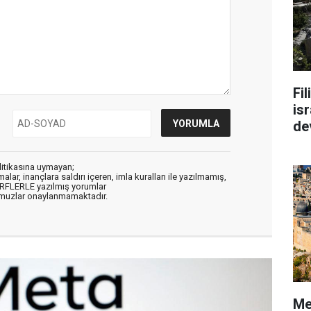
Fi
isr
de
litikasına uymayan;
alar, inançlara saldırı içeren, imla kuralları ile yazılmamış,
ARFLERLE yazılmış yorumlar
muzlar onaylanmamaktadır.
Me