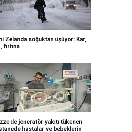
ni Zelanda soğuktan üşüyor: Kar,
i, fırtına
zze'de jeneratör yakıtı tükenen
stanede hastalar ve bebeklerin