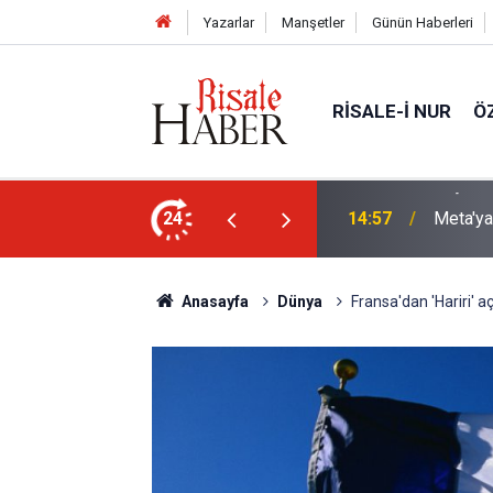
Yazarlar
Manşetler
Günün Haberleri
RISALE-I NUR
Ö
i talebesine gösterdiği vefa ve verdiği
24
14:57
Meta'ya
Anasayfa
Dünya
Fransa'dan 'Hariri' a