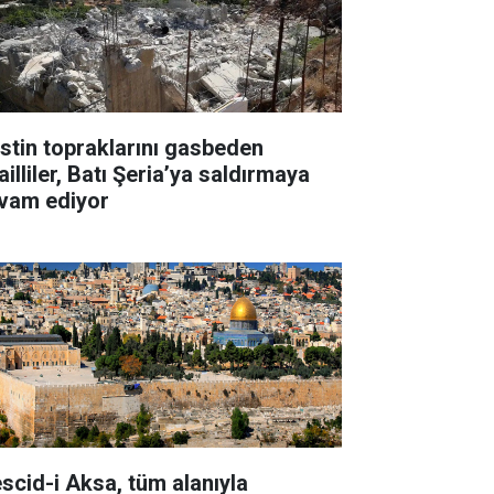
listin topraklarını gasbeden
ailliler, Batı Şeria’ya saldırmaya
vam ediyor
scid-i Aksa, tüm alanıyla