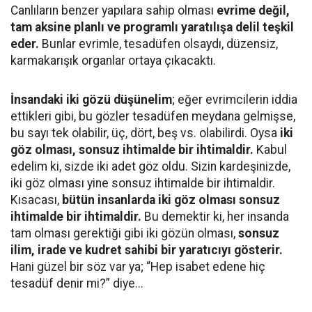
Canlıların benzer yapılara sahip olması
evrime değil,
tam aksine planlı ve programlı yaratılışa delil teşkil
eder.
Bunlar evrimle, tesadüfen olsaydı, düzensiz,
karmakarışık organlar ortaya çıkacaktı.
İnsandaki iki gözü düşünelim
; eğer evrimcilerin iddia
ettikleri gibi, bu gözler tesadüfen meydana gelmişse,
bu sayı tek olabilir, üç, dört, beş vs. olabilirdi. Oysa
iki
göz olması, sonsuz ihtimalde bir ihtimaldir.
Kabul
edelim ki, sizde iki adet göz oldu. Sizin kardeşinizde,
iki göz olması yine sonsuz ihtimalde bir ihtimaldir.
Kısacası,
bütün insanlarda iki göz olması sonsuz
ihtimalde bir ihtimaldir.
Bu demektir ki, her insanda
tam olması gerektiği gibi iki gözün olması,
sonsuz
ilim, irade ve kudret sahibi bir yaratıcıyı gösterir.
Hani güzel bir söz var ya; “Hep isabet edene hiç
tesadüf denir mi?” diye...