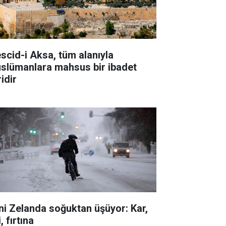
scid-i Aksa, tüm alanıyla
slümanlara mahsus bir ibadet
idir
ni Zelanda soğuktan üşüyor: Kar,
i, fırtına