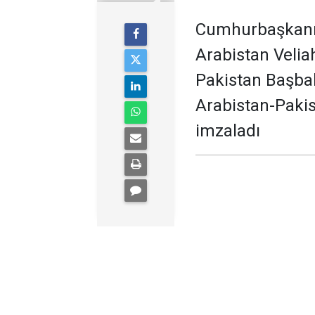
Cumhurbaşkanı 
Arabistan Veli
Pakistan Başbak
Arabistan-Paki
imzaladı