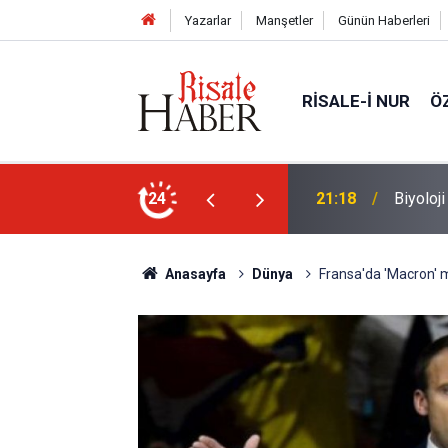
Yazarlar
Manşetler
Günün Haberleri
RISALE-I NUR
Ö
n ucunda niçin göz yok?
24
20:11
Türkiye
Anasayfa
Dünya
Fransa'da 'Macron' 