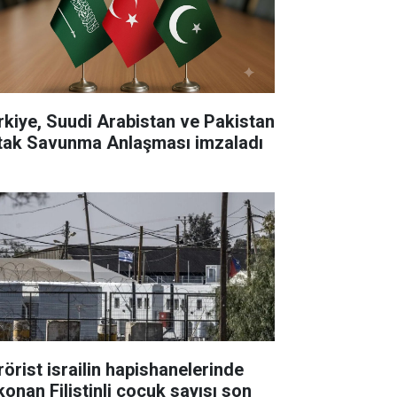
rkiye, Suudi Arabistan ve Pakistan
tak Savunma Anlaşması imzaladı
rörist israilin hapishanelerinde
konan Filistinli çocuk sayısı son