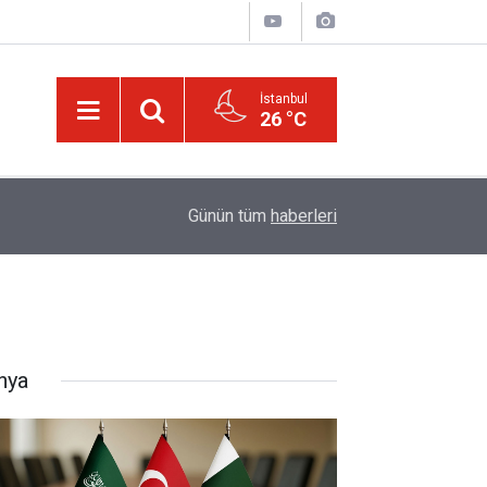
İstanbul
26 °C
Bediüzzaman’ın ölüm döşeğindeki talebesine gö
16:14
Günün tüm
haberleri
müjde
nya