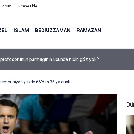
Arşiv
Sitene Ekle
ZEL
İSLAM
BEDIÜZZAMAN
RAMAZAN
, Suudi Arabistan ve Pakistan Ortak Savunma Anlaşması imzaladı
memnuniyeti yüzde 66'dan 36'ya düştü
Dü