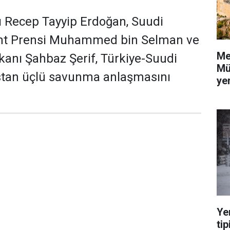
Recep Tayyip Erdoğan, Suudi
aht Prensi Muhammed bin Selman ve
Me
anı Şahbaz Şerif, Türkiye-Suudi
Mü
stan üçlü savunma anlaşmasını
yer
Ye
tip