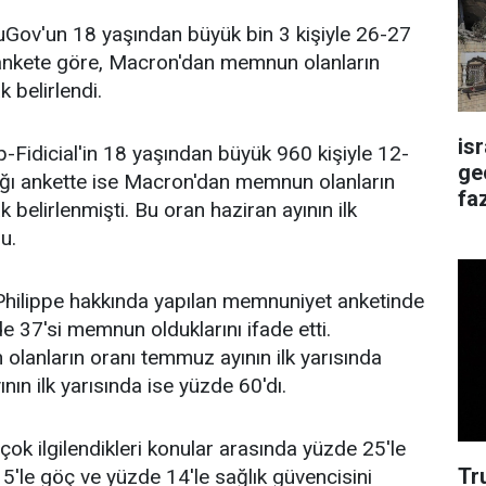
uGov'un 18 yaşından büyük bin 3 kişiyle 26-27
ankete göre, Macron'dan memnun olanların
 belirlendi.
is
p-Fidicial'in 18 yaşından büyük 960 kişiyle 12-
ge
ı ankette ise Macron'dan memnun olanların
faz
 belirlenmişti. Bu oran haziran ayının ilk
u.
ilippe hakkında yapılan memnuniyet anketinde
de 37'si memnun olduklarını ifade etti.
olanların oranı temmuz ayının ilk yarısında
nın ilk yarısında ise yüzde 60'dı.
 çok ilgilendikleri konular arasında yüzde 25'le
Tr
 15'le göç ve yüzde 14'le sağlık güvencisini