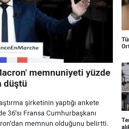
Tü
Or
Macron' memnuniyeti yüzde
a düştü
aştırma şirketinin yaptığı ankete
zde 36'sı Fransa Cumhurbaşkanı
Te
n'dan memnun olduğunu belirtti.
alı