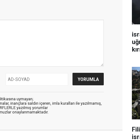
isr
uğ
kır
litikasına uymayan;
alar, inançlara saldırı içeren, imla kuralları ile yazılmamış,
ARFLERLE yazılmış yorumlar
muzlar onaylanmamaktadır.
Fi
isr