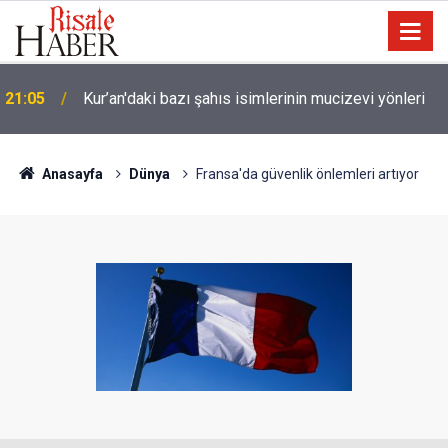
Trump, Amerika'da seçim kazanan Müslüman adaya
20:02
kin kustu
Anasayfa
Dünya
Fransa'da güvenlik önlemleri artıyor