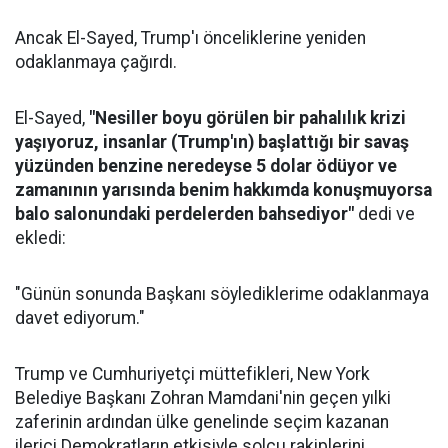
Ancak El-Sayed, Trump'ı önceliklerine yeniden
odaklanmaya çağırdı.
El-Sayed,
"Nesiller boyu görülen bir pahalılık krizi
yaşıyoruz, insanlar (Trump'ın) başlattığı bir savaş
yüzünden benzine neredeyse 5 dolar ödüyor ve
zamanının yarısında benim hakkımda konuşmuyorsa
balo salonundaki perdelerden bahsediyor"
dedi ve
ekledi:
"Günün sonunda Başkanı söylediklerime odaklanmaya
davet ediyorum."
Trump ve Cumhuriyetçi müttefikleri, New York
Belediye Başkanı Zohran Mamdani'nin geçen yılki
zaferinin ardından ülke genelinde seçim kazanan
ilerici Demokratların etkisiyle solcu rakiplerini