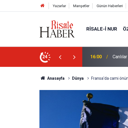
Yazarlar
Manşetler
Günün Haberleri
RISALE-I NUR
Ö
24
15:35
Sosyal 
Anasayfa
Dünya
Fransa'da cami önünde