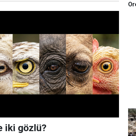
Or
e iki gözlü?