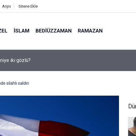
Arşiv
Sitene Ekle
ZEL
İSLAM
BEDIÜZZAMAN
RAMAZAN
medya, derslerde başarısızlığa yol açıyor
 silahlı saldırı
Dü