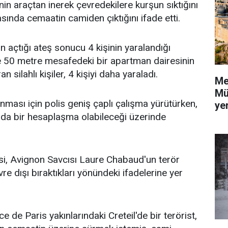
şinin araçtan inerek çevredekilere kurşun sıktığını
rasında cemaatin camiden çıktığını ifade etti.
n açtığı ateş sonucu 4 kişinin yaralandığı
ne 50 metre mesafedeki bir apartman dairesinin
an silahlı kişiler, 4 kişiyi daha yaraladı.
Me
Mü
nması için polis geniş çaplı çalışma yürütürken,
yer
nda bir hesaplaşma olabileceği üzerinde
i, Avignon Savcısı Laure Chabaud'un terör
evre dışı bıraktıkları yönündeki ifadelerine yer
 de Paris yakınlarındaki Creteil'de bir terörist,