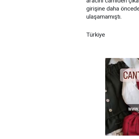
aracını camiden çık
girişine daha öncede
ulaşamamıştı.
Türkiye