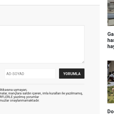
Ga
ha
ha
litikasına uymayan;
alar, inançlara saldırı içeren, imla kuralları ile yazılmamış,
ARFLERLE yazılmış yorumlar
muzlar onaylanmamaktadır.
Do