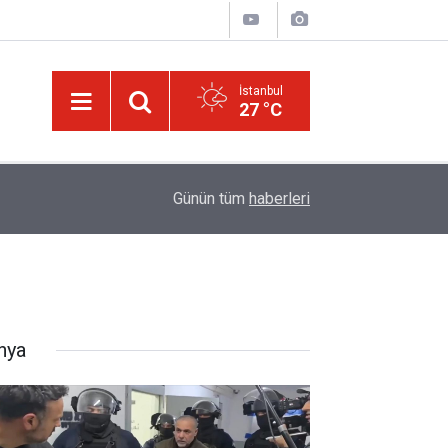
İstanbul
27 °C
israilin esir aldığı Dr. Ebu Safiyye'nin, uğradığı 
14:52
Günün tüm
haberleri
kırıldı
nya