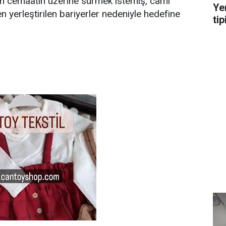
an cemaatin üzerine sürmek istemiş, cami
Ye
n yerleştirilen bariyerler nedeniyle hedefine
tip