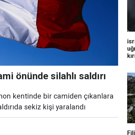
isr
uğ
kır
mi önünde silahlı saldırı
non kentinde bir camiden çıkanlara
aldırıda sekiz kişi yaralandı
Fi