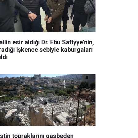
ailin esir aldığı Dr. Ebu Safiyye'nin,
radığı işkence sebiyle kaburgaları
ıldı
listin topraklarını gasbeden