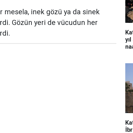
r mesela, inek gözü ya da sinek
irdi. Gözün yeri de vücudun her
Kat
rdi.
yı
na
Ka
İb