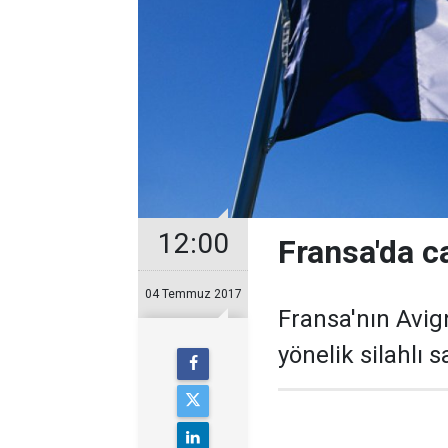
12:00
Fransa'da ca
04 Temmuz 2017
Fransa'nın Avig
yönelik silahlı s