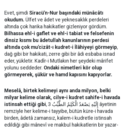
Evet, şimdi
Siracü'n-Nur başındaki münâcâtı
okudum.
Ülfet ve âdet ve yeknesaklık perdeleri
altında çok harika hakikatler gizleniyor gördüm.
Bilhassa ehl-i gaflet ve ehl-i tabiat ve felsefenin
dinsiz kısmı bu âdetullah kanunlarının perdesi
altında çok mu'cizât-ı kudret-i İlâhiyeyi görmeyip
,
dağ gibi bir hakikati, zerre gibi bir âdi esbaba isnad
eder, yükletir. Kadîr-i Mutlakın her şeydeki mârifet
yolunu seddeder.
Ondaki nimetleri kör olup
görmeyerek, şükür ve hamd kapısını kapıyorlar.
Meselâ, birtek kelimeyi aynı anda milyon, belki
milyar kelime olarak, cilve-i kudret sahife-i havada
istinsah ettiği gibi
, إِلَيْهِ يَصْعَدُ الْكَلِمُ الطَّيِّبُ 3 âyetinin
remziyle her kelime-i tayyibe, bütün küre-i havada
birden, âdetâ zamansız, kalem-i kudretle istinsah
edildiği gibi mânevî ve makbul hakikatlerin bir yazar-