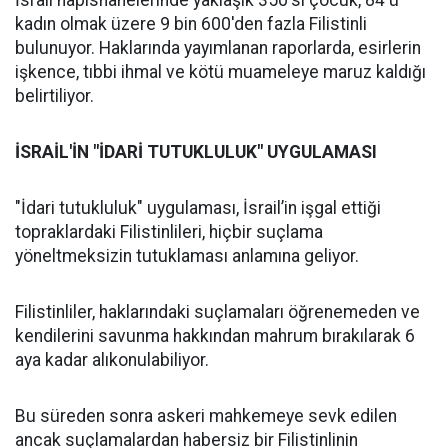
İsrail hapishanelerinde yaklaşık 350'si çocuk, 84'ü
kadın olmak üzere 9 bin 600'den fazla Filistinli
bulunuyor. Haklarında yayımlanan raporlarda, esirlerin
işkence, tıbbi ihmal ve kötü muameleye maruz kaldığı
belirtiliyor.
İSRAİL'İN "İDARİ TUTUKLULUK" UYGULAMASI
"İdari tutukluluk" uygulaması, İsrail’in işgal ettiği
topraklardaki Filistinlileri, hiçbir suçlama
yöneltmeksizin tutuklaması anlamına geliyor.
Filistinliler, haklarındaki suçlamaları öğrenemeden ve
kendilerini savunma hakkından mahrum bırakılarak 6
aya kadar alıkonulabiliyor.
Bu süreden sonra askeri mahkemeye sevk edilen
ancak suçlamalardan habersiz bir Filistinlinin