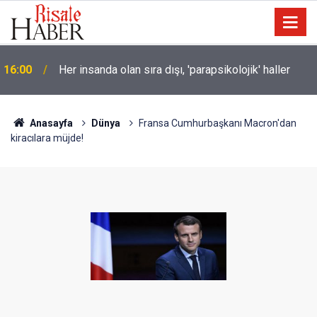
Soykırımcı israil Gazze'de 300 günde en az 300
15:30
çocuğu katletti
Anasayfa
Dünya
Fransa Cumhurbaşkanı Macron'dan
kiracılara müjde!