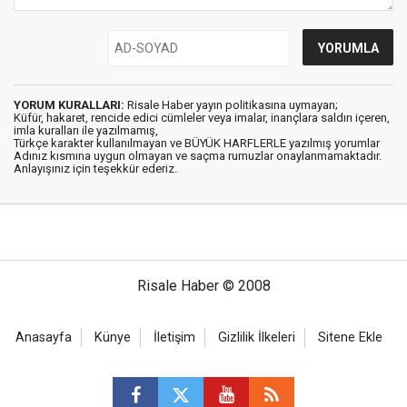
YORUM KURALLARI:
Risale Haber yayın politikasına uymayan;
Küfür, hakaret, rencide edici cümleler veya imalar, inançlara saldırı içeren,
imla kuralları ile yazılmamış,
Türkçe karakter kullanılmayan ve BÜYÜK HARFLERLE yazılmış yorumlar
Adınız kısmına uygun olmayan ve saçma rumuzlar onaylanmamaktadır.
Anlayışınız için teşekkür ederiz.
Risale Haber © 2008
Anasayfa
Künye
İletişim
Gizlilik İlkeleri
Sitene Ekle