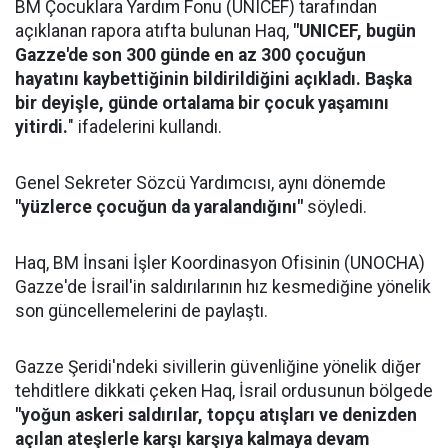
BM Çocuklara Yardım Fonu (UNICEF) tarafından
açıklanan rapora atıfta bulunan Haq,
"UNICEF, bugün
Gazze'de son 300 günde en az 300 çocuğun
hayatını kaybettiğinin bildirildiğini açıkladı. Başka
bir deyişle, günde ortalama bir çocuk yaşamını
yitirdi.
" ifadelerini kullandı.
Genel Sekreter Sözcü Yardımcısı, aynı dönemde
"yüzlerce çocuğun da yaralandığını"
söyledi.
Haq, BM İnsani İşler Koordinasyon Ofisinin (UNOCHA)
Gazze'de İsrail'in saldırılarının hız kesmediğine yönelik
son güncellemelerini de paylaştı.
Gazze Şeridi'ndeki sivillerin güvenliğine yönelik diğer
tehditlere dikkati çeken Haq, İsrail ordusunun bölgede
"yoğun askeri saldırılar, topçu atışları ve denizden
açılan ateşlerle karşı karşıya kalmaya devam