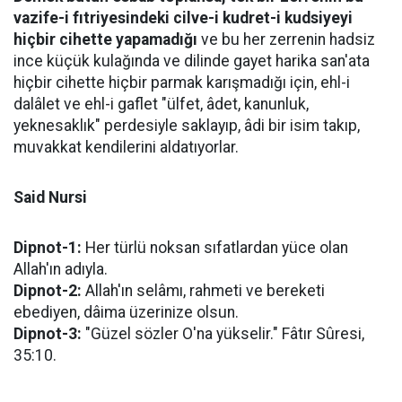
vazife-i fıtriyesindeki cilve-i kudret-i kudsiyeyi
hiçbir cihette yapamadığı
ve bu her zerrenin hadsiz
ince küçük kulağında ve dilinde gayet harika san'ata
hiçbir cihette hiçbir parmak karışmadığı için, ehl-i
dalâlet ve ehl-i gaflet "ülfet, âdet, kanunluk,
yeknesaklık" perdesiyle saklayıp, âdi bir isim takıp,
muvakkat kendilerini aldatıyorlar.
Said Nursi
Dipnot-1:
Her türlü noksan sıfatlardan yüce olan
Allah'ın adıyla.
Dipnot-2:
Allah'ın selâmı, rahmeti ve bereketi
ebediyen, dâima üzerinize olsun.
Dipnot-3:
"Güzel sözler O'na yükselir." Fâtır Sûresi,
35:10.