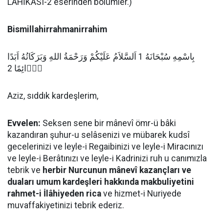
LAHİKASI-2 eserinden bölümler.)
Bismillahirrahmanirrahim
بِاسْمِهِ سُبْحَانَهُ 1 اَلسَّلاَمُ عَلَيْكُمْ وَرَحْمَةُ اللهِ وَبَرَكَاتُهُ اَبَدًا
دَۤائِمًا 2
Aziz, sıddık kardeşlerim,
Evvelen:
Seksen sene bir mânevî ömr-ü bâki
kazandıran şuhur-u selâsenizi ve mübarek kudsî
gecelerinizi ve leyle-i Regaibinizi ve leyle-i Miracınızı
ve leyle-i Berâtınızı ve leyle-i Kadrinizi ruh u canımızla
tebrik ve
herbir Nurcunun mânevî kazançları ve
duaları umum kardeşleri hakkında makbuliyetini
rahmet-i İlâhiyeden rica
ve hizmet-i Nuriyede
muvaffakiyetinizi tebrik ederiz.