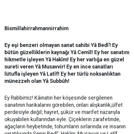
Bismillahirrahmannirrahim
Ey eşi benzeri olmayan sanat sahibi Yâ Bedî'! Ey
bütün güzelliklerin kaynağı Yâ Cemîl! Ey her sanatını
hikmetle işleyen Yâ Hakîm! Ey her varlığa en güzel
sureti veren Yâ Musavvir! Ey en ince sanatları
lütufla işleyen Yâ Latîf! Ey her türlü noksanlıktan
münezzeh olan Yâ Subbûh!
Ey Rabbimiz! Kâinatın her köşesinde sergilenen
sanatının harikalarını görebilen, onları alışkanlık,ülfet
perdesiyle değil; hayret, şükür ve marifet nazarıyla
okuyabilen kullarından eyle. Çiçeklerin zarafetinde,
ağaçların heybetinde, tohumların sırlarında ve insanın
yaratılışında Senin Bedî', Hakîm, Musavvir ve Latîf