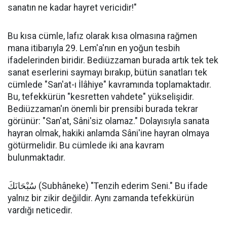
sanatın ne kadar hayret vericidir!"
Bu kısa cümle, lafız olarak kısa olmasına rağmen
mana itibarıyla 29. Lem'a'nın en yoğun tesbih
ifadelerinden biridir. Bediüzzaman burada artık tek tek
sanat eserlerini saymayı bırakıp, bütün sanatları tek
cümlede "San'at-ı İlâhiye" kavramında toplamaktadır.
Bu, tefekkürün "kesretten vahdete" yükselişidir.
Bediüzzaman'ın önemli bir prensibi burada tekrar
görünür: "San'at, Sâni'siz olamaz." Dolayısıyla sanata
hayran olmak, hakiki anlamda Sâni'ine hayran olmaya
götürmelidir. Bu cümlede iki ana kavram
bulunmaktadır.
سُبْحَانَكَ (Subhâneke) "Tenzih ederim Seni." Bu ifade
yalnız bir zikir değildir. Aynı zamanda tefekkürün
vardığı neticedir.