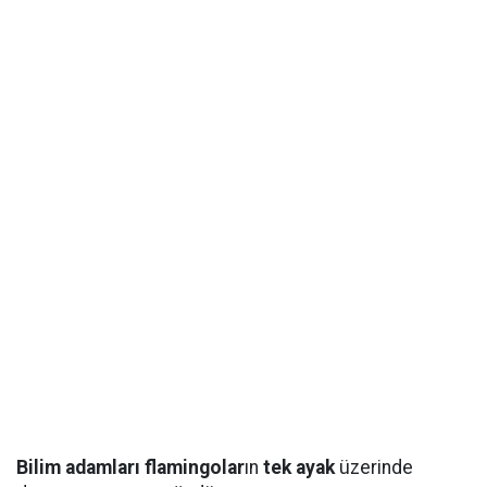
Bilim adamları
flamingolar
ın
tek ayak
üzerinde