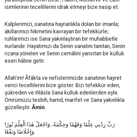
isimlerinin tecellilerini idrak etmeyi bize nasip et.
Kalplerimizi, sanatına hayranlıkla dolan bir imanla;
akıllarımızı hikmetini kavrayan bir tefekkürle;
ruhlarımızı ise Sana yakınlaştıran bir muhabbetle
nurlandır. Hayatımızı da Senin sanatını tanıtan, Senin
rızana yönelen ve Senin cemâlini yansıtan bir kulluk
eseri hâline getir.
Allah'ım! Âfâkta ve nefislerimizde sanatının hayret
verici tecellilerini bize göster. Bizi tefekkür eden,
şükreden ve ihlâsla Sana kulluk edenlerden eyle.
Ömrümüzü tesbih, hamd, marifet ve Sana yakınlıkla
güzelleştir.
Âmin
.
رَبِّ زِدْنِي عِلْمًا وَفَهْمًا وَحِكْمَةً، وَاجْعَلْ هٰذَا الْعِلْمَ نُورًا
وَإِخْلَاصًا وَنَفْعًا.