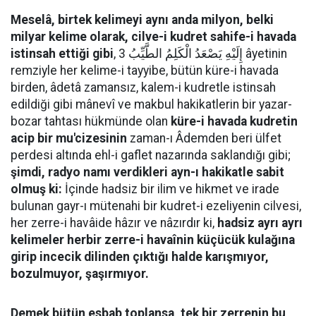
Meselâ, birtek kelimeyi aynı anda milyon, belki
milyar kelime olarak, cilve-i kudret sahife-i havada
istinsah ettiği gibi
, إِلَيْهِ يَصْعَدُ الْكَلِمُ الطَّيِّبُ 3 âyetinin
remziyle her kelime-i tayyibe, bütün küre-i havada
birden, âdetâ zamansız, kalem-i kudretle istinsah
edildiği gibi mânevî ve makbul hakikatlerin bir yazar-
bozar tahtası hükmünde olan
küre-i havada kudretin
acip bir mu'cizesinin
zaman-ı Âdemden beri ülfet
perdesi altında ehl-i gaflet nazarında saklandığı gibi;
şimdi, radyo namı verdikleri ayn-ı hakikatle sabit
olmuş ki:
İçinde hadsiz bir ilim ve hikmet ve irade
bulunan gayr-ı mütenahi bir kudret-i ezeliyenin cilvesi,
her zerre-i havâide hâzır ve nâzırdır ki,
hadsiz ayrı ayrı
kelimeler herbir zerre-i havaînin küçücük kulağına
girip incecik dilinden çıktığı halde karışmıyor,
bozulmuyor, şaşırmıyor.
Demek bütün esbab toplansa, tek bir zerrenin bu