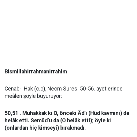
Bismillahirrahmanirrahim
Cenab-ı Hak (c.c), Necm Suresi 50-56. ayetlerinde
meâlen şöyle buyuruyor:
50,51 . Muhakkak ki O, önceki Âd’ı (Hûd kavmini) de
helâk etti. Semûd’u da (O helâk etti); öyle ki
(onlardan hiç kimseyi) bırakmadı.