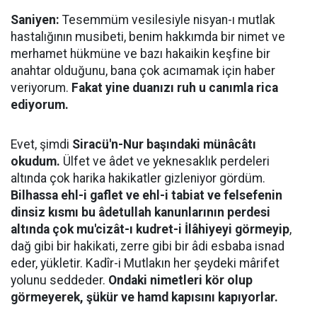
Saniyen:
Tesemmüm vesilesiyle nisyan-ı mutlak
hastalığının musibeti, benim hakkımda bir nimet ve
merhamet hükmüne ve bazı hakaikin keşfine bir
anahtar olduğunu, bana çok acımamak için haber
veriyorum.
Fakat yine duanızı ruh u canımla rica
ediyorum.
Evet, şimdi
Siracü'n-Nur başındaki münâcâtı
okudum.
Ülfet ve âdet ve yeknesaklık perdeleri
altında çok harika hakikatler gizleniyor gördüm.
Bilhassa ehl-i gaflet ve ehl-i tabiat ve felsefenin
dinsiz kısmı bu âdetullah kanunlarının perdesi
altında çok mu'cizât-ı kudret-i İlâhiyeyi görmeyip
,
dağ gibi bir hakikati, zerre gibi bir âdi esbaba isnad
eder, yükletir. Kadîr-i Mutlakın her şeydeki mârifet
yolunu seddeder.
Ondaki nimetleri kör olup
görmeyerek, şükür ve hamd kapısını kapıyorlar.