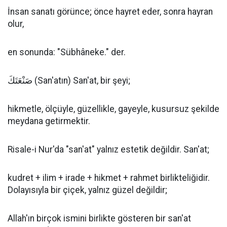
İnsan sanatı görünce; önce hayret eder, sonra hayran
olur,
en sonunda: "Sübhâneke." der.
صَنْعَتَكَ (San'atın) San'at, bir şeyi;
hikmetle, ölçüyle, güzellikle, gayeyle, kusursuz şekilde
meydana getirmektir.
Risale-i Nur'da "san'at" yalnız estetik değildir. San'at;
kudret + ilim + irade + hikmet + rahmet birlikteliğidir.
Dolayısıyla bir çiçek, yalnız güzel değildir;
Allah'ın birçok ismini birlikte gösteren bir san'at