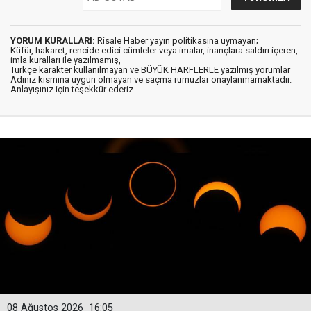
YORUM KURALLARI:
Risale Haber yayın politikasına uymayan;
Küfür, hakaret, rencide edici cümleler veya imalar, inançlara saldırı içeren,
imla kuralları ile yazılmamış,
Türkçe karakter kullanılmayan ve BÜYÜK HARFLERLE yazılmış yorumlar
Adınız kısmına uygun olmayan ve saçma rumuzlar onaylanmamaktadır.
Anlayışınız için teşekkür ederiz.
08 Ağustos 2026
16:05