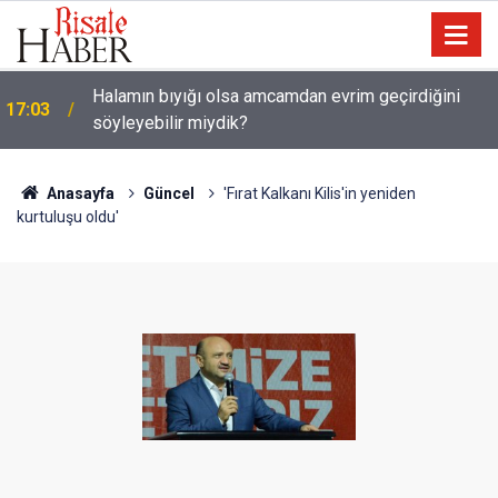
Halamın bıyığı olsa amcamdan evrim geçirdiğini
17:03
söyleyebilir miydik?
Güneş Tutulması 12 Ağustos'ta: Türkiye'den
16:05
görülecek mi?
Anasayfa
Güncel
'Fırat Kalkanı Kilis'in yeniden
kurtuluşu oldu'