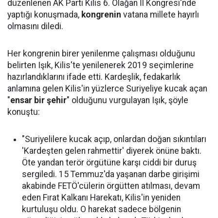
düzenlenen AK Parti Kilis 6. Olağan İl Kongresi'nde
yaptığı konuşmada,
kongrenin
vatana millete hayırlı
olmasını diledi.
Her kongrenin birer yenilenme çalışması olduğunu
belirten Işık, Kilis'te yenilenerek 2019 seçimlerine
hazırlandıklarını ifade etti. Kardeşlik, fedakarlık
anlamına gelen Kilis'in yüzlerce Suriyeliye kucak açan
"
ensar bir şehir
" olduğunu vurgulayan Işık, şöyle
konuştu:
"Suriyelilere kucak açıp, onlardan doğan sıkıntıları
'Kardeşten gelen rahmettir' diyerek önüne baktı.
Öte yandan terör örgütüne karşı ciddi bir duruş
sergiledi. 15 Temmuz'da yaşanan darbe girişimi
akabinde FETÖ'cülerin örgütten atılması, devam
eden Fırat Kalkanı Harekatı, Kilis'in yeniden
kurtuluşu oldu. O harekat sadece bölgenin