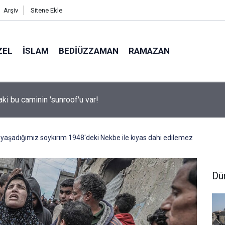
Arşiv
Sitene Ekle
ZEL
İSLAM
BEDIÜZZAMAN
RAMAZAN
aki bu caminin 'sunroof'u var!
de yaşadığımız soykırım 1948'deki Nekbe ile kıyas dahi edilemez
Dü