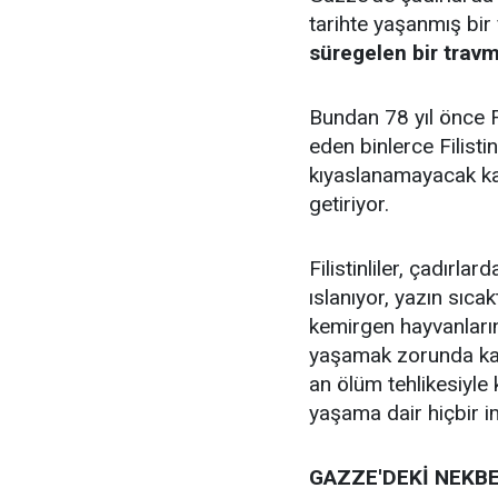
tarihte yaşanmış bir
süregelen bir trav
Bundan 78 yıl önce F
eden binlerce Filisti
kıyaslanamayacak kad
getiriyor.
Filistinliler, çadırl
ıslanıyor, yazın sıca
kemirgen hayvanların
yaşamak zorunda kalıy
an ölüm tehlikesiyle 
yaşama dair hiçbir i
GAZZE'DEKİ NEKBE