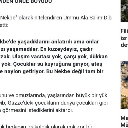
NDEN ÖNCE BÜYÜDÜ"
 Nekbe" olarak nitelendiren Ummu Ala Salim Dib
tti:
Fi
isr
be'de yaşadıklarını anlatırdı ama onlar
de
ızı yaşamadılar. En kuzeydeyiz, çadır
zak. Ulaşım vasıtası yok, çarşı yok, dükkan
 yok. Çocuklar su kuyruğuna giriyor, ateş
 naylon getiriyor. Bu Nekbe değil tam bir
unu ve omuzlarında, yaşlarından büyük bir yük
b, Gazze'deki çocukların dünya çocukları gibi
görmesini istediklerini aktardı.
Me
Mü
 herkesin psikolojik olarak çok zor bir