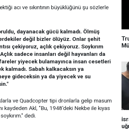
ektiği acı ve sıkıntının büyüklüğünü şu sözlerle
oruldu, dayanacak gücü kalmadı. Ölmüş
Tr
rdekiler değil bizler ölüyüz. Onlar şehit
Mü
ıntısı çekiyoruz, açlık çekiyoruz. Soykırım
Açlık sadece insanları değil hayvanları da
 fareler yiyecek bulamayınca insan cesetleri
cek kalmadı. Sabah kalkacaksın ya
meye gideceksin ya da yiyecek ve su
in."
klarla ve Quadcopter tipi dronlarla gelip masum
ını kaydeden Akl, "Bu, 1948'deki Nekbe ile kıyas
 soykırım." dedi.
isr
uğ