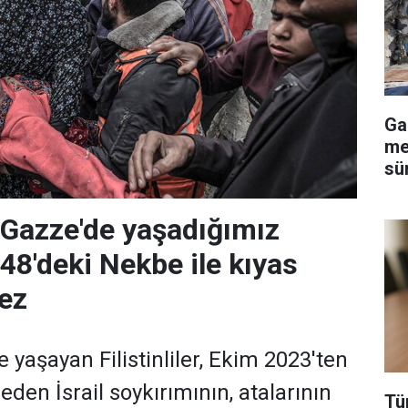
Ga
me
sü
r: Gazze'de yaşadığımız
48'deki Nekbe ile kıyas
ez
 yaşayan Filistinliler, Ekim 2023'ten
den İsrail soykırımının, atalarının
Tü