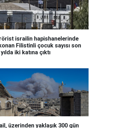
rörist israilin hapishanelerinde
konan Filistinli çocuk sayısı son
 yılda iki katına çıktı
rail, üzerinden yaklaşık 300 gün