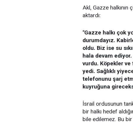
Akl, Gazze halkının ç
aktardı:
"Gazze halkı çok y
durumdayız. Kabirle
oldu. Biz ise su sık
hala devam ediyor. 
vurdu. Köpekler ve
yedi. Sağlıklı yiye
telefonunu şarj et
kuyruğuna gireceks
İsrail ordusunun tan
bir halkı hedef aldığ
bile edilemez. Bu bir