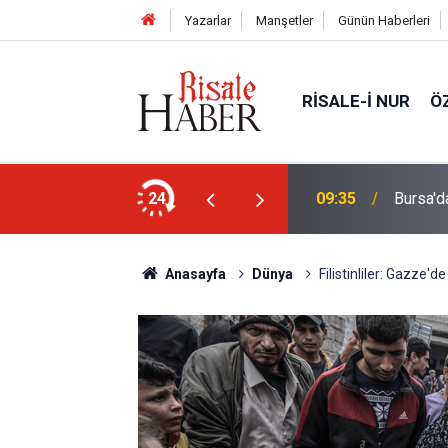
Yazarlar
Manşetler
Günün Haberleri
RISALE-I NUR
Ö
ıldızın ölümü izlendi
24
09:35
Bursa'd
Anasayfa
Dünya
Filistinliler: Gazze'