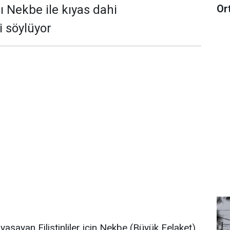
Or
ı Nekbe ile kıyas dahi
 söylüyor
aşayan Filistinliler için Nekbe (Büyük Felaket),