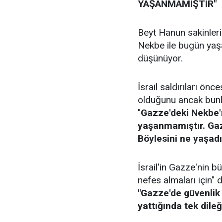
YAŞANMAMIŞTIR"
Beyt Hanun sakinler
Nekbe ile bugün yaşa
düşünüyor.
İsrail saldırıları önc
olduğunu ancak bunl
"
Gazze'deki Nekbe'n
yaşanmamıştır. Gaz
Böylesini ne yaşad
İsrail'in Gazze'nin bü
nefes almaları için"
"Gazze'de güvenlik 
yattığında tek dile