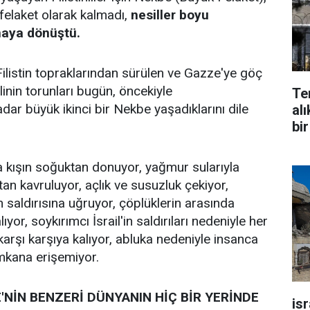
 felaket olarak kalmadı,
nesiller boyu
maya dönüştü.
ilistin topraklarından sürülen ve Gazze'ye göç
nlinin torunları bugün, öncekiyle
Te
ar büyük ikinci bir Nekbe yaşadıklarını dile
alı
bir
arda kışın soğuktan donuyor, yağmur sularıyla
ktan kavruluyor, açlık ve susuzluk çekiyor,
 saldırısına uğruyor, çöplüklerin arasında
or, soykırımcı İsrail'in saldırıları nedeniyle her
karşı karşıya kalıyor, abluka nedeniyle insanca
mkana erişemiyor.
'NİN BENZERİ DÜNYANIN HİÇ BİR YERİNDE
is