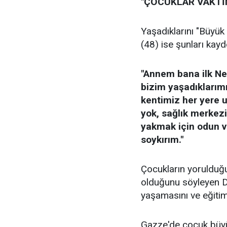
"ÇOCUKLAR VAKTİ
Yaşadıklarını "Büyük
(48) ise şunları kayde
"Annem bana ilk Nek
bizim yaşadıklarım
kentimiz her yere u
yok, sağlık merkezi
yakmak için odun ve
soykırım."
Çocukların yorulduğ
olduğunu söyleyen Di
yaşamasını ve eğitim 
Gazze'de çocuk büyük