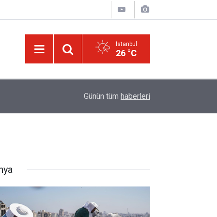
İstanbul
26 °C
09:15
Gazze'de umudunu yitirmeyen arıcı, mesleğini a
Günün tüm
haberleri
nya