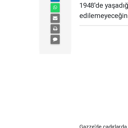
1948'de yaşadığ
edilemeyeceğini
Gazze'de çadırlarda y