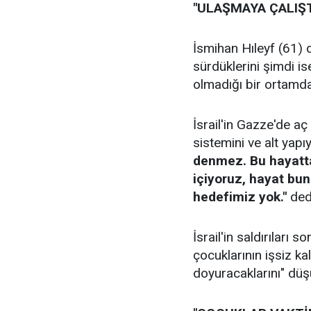
"ULAŞMAYA ÇALIŞT
İsmihan Hıleyf (61) 
sürdüklerini şimdi is
olmadığı bir ortamda
İsrail'in Gazze'de aç
sistemini ve alt yapı
denmez. Bu hayatt
içiyoruz, hayat bun
hedefimiz yok."
ded
İsrail'in saldırıları
çocuklarının işsiz kal
doyuracaklarını" düşü