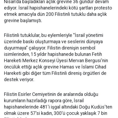
Nisan'da başladıkları açlık grevine 36 gündür devam
ediyor. İsrail hapishanelerindeki kötü şartları protesto
etmek amacıyla dün 200 Filistinli tutuklu daha açlık
grevine başlamıştı.
Filistinli tutuklular, bu eylemleriyle "İsrail yönetimi
üzerinde baskı oluşturmaya ve seslerini dünyaya
duyurmaya" çalışıyor. Filistin direnişin sembol
isimlerinden, 15 yıldır hapishanede bulunan Fetih
Hareketi Merkez Konseyi Üyesi Mervan Bergusi'nin
öncülük ettiği açlık grevine Hamas ve İslami Cihad
Hareketi gibi diğer tüm Filistinli direniş örgütleri de
destek veriyor.
Filistin Esirler Cemiyetinin de aralarında olduğu
kurumların hazırladığı rapora göre, İsrail
hapishanelerinde 481'i işgal altındaki Doğu Kudüs'ten
olmak üzere 57'si kadın, 300'ü çocuk yaklaşık 7 bin