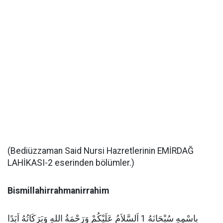
(Bediüzzaman Said Nursi Hazretlerinin EMİRDAĞ
LAHİKASI-2 eserinden bölümler.)
Bismillahirrahmanirrahim
بِاسْمِهِ سُبْحَانَهُ 1 اَلسَّلاَمُ عَلَيْكُمْ وَرَحْمَةُ اللهِ وَبَرَكَاتُهُ اَبَدًا