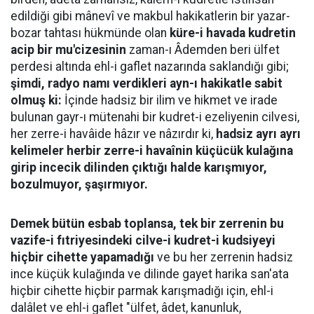
edildiği gibi mânevî ve makbul hakikatlerin bir yazar-
bozar tahtası hükmünde olan
küre-i havada kudretin
acip bir mu'cizesinin
zaman-ı Âdemden beri ülfet
perdesi altında ehl-i gaflet nazarında saklandığı gibi;
şimdi, radyo namı verdikleri ayn-ı hakikatle sabit
olmuş ki:
İçinde hadsiz bir ilim ve hikmet ve irade
bulunan gayr-ı mütenahi bir kudret-i ezeliyenin cilvesi,
her zerre-i havâide hâzır ve nâzırdır ki,
hadsiz ayrı ayrı
kelimeler herbir zerre-i havaînin küçücük kulağına
girip incecik dilinden çıktığı halde karışmıyor,
bozulmuyor, şaşırmıyor.
Demek bütün esbab toplansa, tek bir zerrenin bu
vazife-i fıtriyesindeki cilve-i kudret-i kudsiyeyi
hiçbir cihette yapamadığı
ve bu her zerrenin hadsiz
ince küçük kulağında ve dilinde gayet harika san'ata
hiçbir cihette hiçbir parmak karışmadığı için, ehl-i
dalâlet ve ehl-i gaflet "ülfet, âdet, kanunluk,