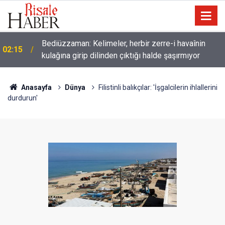
Müslümanlardan dilinizi çekin, onlardan biri
01:45
öldüğünde de
Anasayfa
Dünya
Filistinli balıkçılar: 'İşgalcilerin ihlallerini
durdurun'