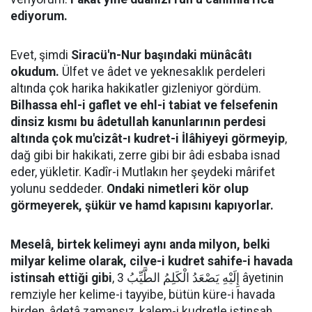
ediyorum.
Evet, şimdi
Siracü'n-Nur başındaki münâcâtı
okudum.
Ülfet ve âdet ve yeknesaklık perdeleri
altında çok harika hakikatler gizleniyor gördüm.
Bilhassa ehl-i gaflet ve ehl-i tabiat ve felsefenin
dinsiz kısmı bu âdetullah kanunlarının perdesi
altında çok mu'cizât-ı kudret-i İlâhiyeyi görmeyip
,
dağ gibi bir hakikati, zerre gibi bir âdi esbaba isnad
eder, yükletir. Kadîr-i Mutlakın her şeydeki mârifet
yolunu seddeder.
Ondaki nimetleri kör olup
görmeyerek, şükür ve hamd kapısını kapıyorlar.
Meselâ, birtek kelimeyi aynı anda milyon, belki
milyar kelime olarak, cilve-i kudret sahife-i havada
istinsah ettiği gibi
, إِلَيْهِ يَصْعَدُ الْكَلِمُ الطَّيِّبُ 3 âyetinin
remziyle her kelime-i tayyibe, bütün küre-i havada
birden, âdetâ zamansız, kalem-i kudretle istinsah