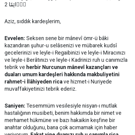
دَۤائِمًا 2
Aziz, sıddık kardeşlerim,
Evvelen:
Seksen sene bir mânevî ömr-ü bâki
kazandıran şuhur-u selâsenizi ve mübarek kudsî
gecelerinizi ve leyle-i Regaibinizi ve leyle-i Miracınızı
ve leyle-i Berâtınızı ve leyle-i Kadrinizi ruh u canımızla
tebrik ve
herbir Nurcunun mânevî kazançları ve
duaları umum kardeşleri hakkında makbuliyetini
rahmet-i İlâhiyeden rica
ve hizmet-i Nuriyede
muvaffakiyetinizi tebrik ederiz.
Saniyen:
Tesemmüm vesilesiyle nisyan-ı mutlak
hastalığının musibeti, benim hakkımda bir nimet ve
merhamet hükmüne ve bazı hakaikin keşfine bir
anahtar olduğunu, bana çok acımamak için haber
veriyorum.
Fakat yine duanızı ruh u canımla rica