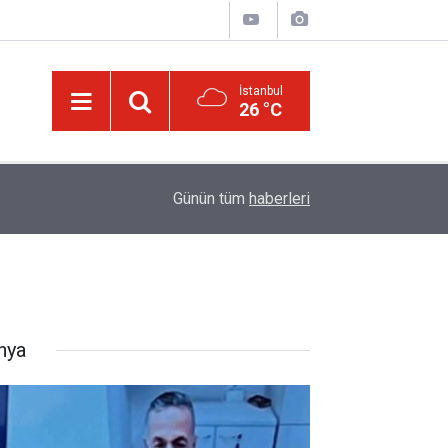
İstanbul
26 °C
09:47
Ünlü futbolcu Dembele: Eşimin yüzünü gösterme
Günün tüm
haberleri
nya