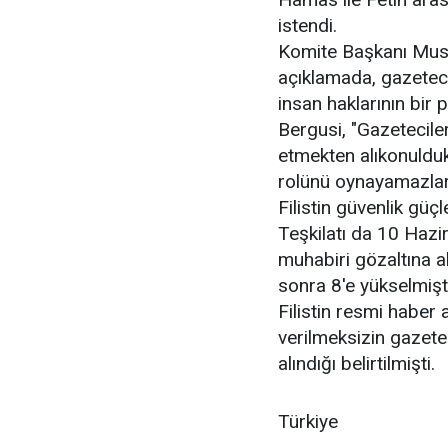
istendi.
Komite Başkanı Must
açıklamada, gazetec
insan haklarının bir 
Bergusi, "Gazeteciler,
etmekten alıkonuldukl
rolünü oynayamazlar.
Filistin güvenlik güçl
Teşkilatı da 10 Hazi
muhabiri gözaltına al
sonra 8'e yükselmişti
Filistin resmi haber
verilmeksizin gazetec
alındığı belirtilmişti.
Türkiye