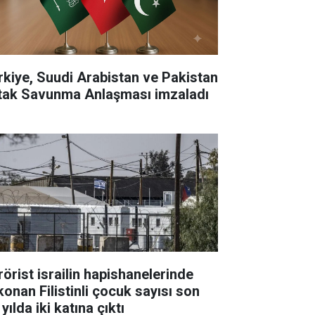
rkiye, Suudi Arabistan ve Pakistan
tak Savunma Anlaşması imzaladı
rörist israilin hapishanelerinde
konan Filistinli çocuk sayısı son
 yılda iki katına çıktı