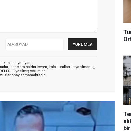
Tü
Or
litikasına uymayan;
alar, inançlara saldırı içeren, imla kuralları ile yazılmamış,
ARFLERLE yazılmış yorumlar
muzlar onaylanmamaktadır.
Te
alı
bir