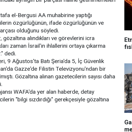
afa el-Bergusi AA muhabirine yaptığı
ilerin özgürlüğünün, ifade özgürlüğünün ve
parçası olduğunu söyledi.
 gözaltına alındıkları ve görevlerini icra
Et
arı zaman İsrail'in ihlallerini ortaya çıkarma
fı
" dedi.
eri, 9 Ağustos'ta Batı Şeria'da 5, İç Güvenlik
ran'da Gazze'de Filistin Televizyonu'ndan bir
mıştı. Gözaltına alınan gazetecilerin sayısı daha
.
 ajansı WAFA'da yer alan haberde, detay
ilerin "bilgi sızdırdığı" gerekçesiyle gözaltına
Ga
me