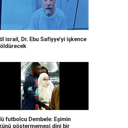
il israil, Dr. Ebu Safiyye’yi işkence
e öldürecek
lü futbolcu Dembele: Eşimin
zünü göstermemesi dini bir