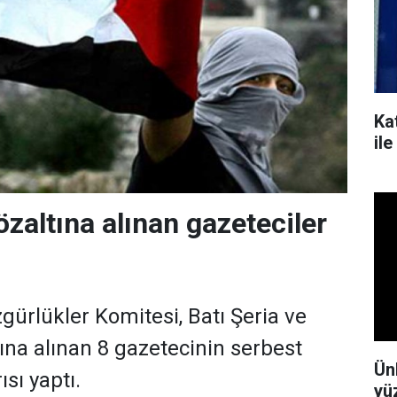
Kat
il
gözaltına alınan gazeteciler
zgürlükler Komitesi, Batı Şeria ve
ına alınan 8 gazetecinin serbest
Ün
ısı yaptı.
yü