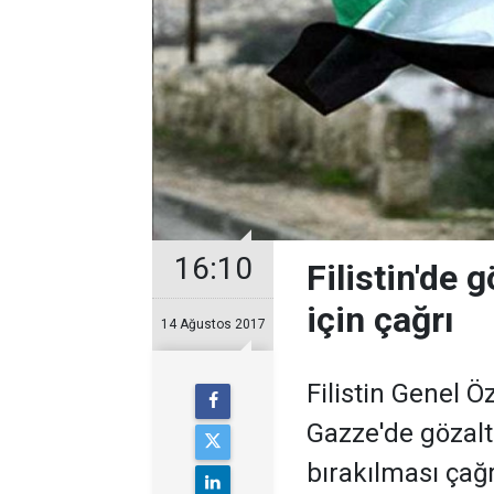
16:10
Filistin'de 
için çağrı
14 Ağustos 2017
Filistin Genel Ö
Gazze'de gözalt
bırakılması çağr