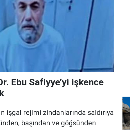
, Dr. Ebu Safiyye’yi işkence
k
run işgal rejimi zindanlarında saldırıya
zünden, başından ve göğsünden