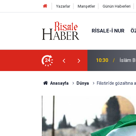
Yazarlar
Manşetler
Günün Haberleri
RISALE-I NUR
Ö
şkence ile öldürecek
24
10:30
İslâm Bi
Anasayfa
Dünya
Filistin'de gözaltına 