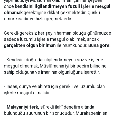
yapmakta, iyi Müslüman olabilmek için her şeyden
önce
kendisini ilgilendirmeyen fuzuli işlerle meşgul
olmamak
gerektiğine dikkat çekmektedir. Çünkü
ömür kısadır ve hızla geçmektedir.
Gerekli-gereksiz her şeyin harman olduğu günümüzde
sadece lüzumlu işlerle meşgul olabilmek, ancak
gerçekten olgun bir iman
ile mümkündür.
Buna göre:
- Kendisini doğrudan ilgilendirmeyen söz ve işlerle
meşgul olmamak, Müslümanın iyi bir seçim bilincine
sahip olduğuna ve imanının olgunluğuna işarettir.
- İnsan, dünya ve ahireti için gerekli ve lüzumlu olan
işlerle meşgul olmalıdır.
- Malayaniyi terk,
sürekli ilahî denetim altında
bulunduğu şuurunun bir sonucudur. Murakabenin en