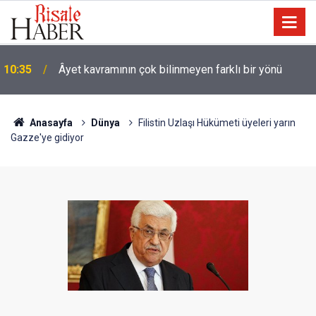
09:25
İyi Müslüman olmanın ölçüsü nedir?
Anasayfa
Dünya
Filistin Uzlaşı Hükümeti üyeleri yarın
Gazze'ye gidiyor