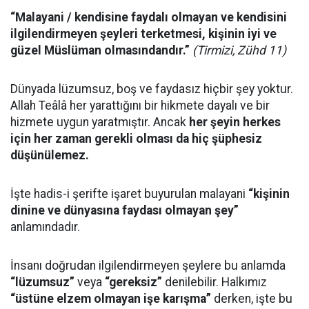
“Malayani / kendisine faydalı olmayan ve kendisini
ilgilendirmeyen şeyleri terketmesi, kişinin iyi ve
güzel Müslüman olmasındandır.”
(Tirmizi, Zühd 11)
Dünyada lüzumsuz, boş ve faydasız hiçbir şey yoktur.
Allah Teâlâ her yarattığını bir hikmete dayalı ve bir
hizmete uygun yaratmıştır. Ancak
her şeyin herkes
için her zaman gerekli olması da hiç şüphesiz
düşünülemez.
İşte hadis-i şerifte işaret buyurulan malayani
“kişinin
dinine ve dünyasına faydası olmayan şey”
anlamındadır.
İnsanı doğrudan ilgilendirmeyen şeylere bu anlamda
“lüzumsuz”
veya
“gereksiz”
denilebilir. Halkımız
“üstüne elzem olmayan işe karışma”
derken, işte bu