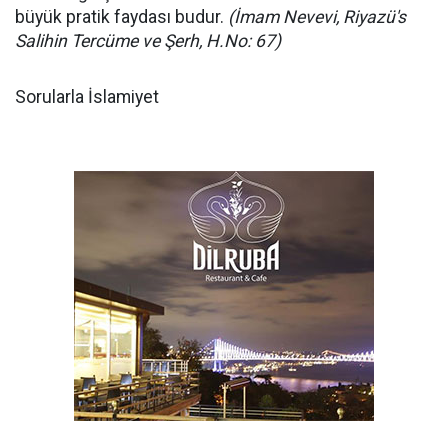
büyük pratik faydası budur.
(İmam Nevevi, Riyazü's
Salihin Tercüme ve Şerh, H.No: 67)
Sorularla İslamiyet