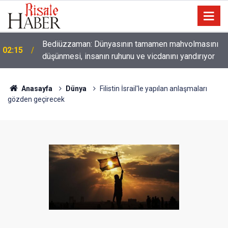
01:45
Paçalarını yerde sürünmeyecek şekilde yukarıda tut
Anasayfa
Dünya
Filistin İsrail'le yapılan anlaşmaları
gözden geçirecek