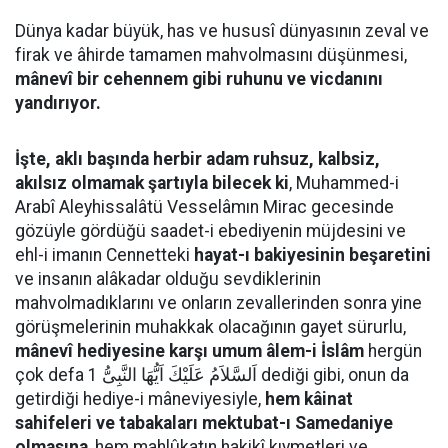
Dünya kadar büyük, has ve hususî dünyasının zeval ve
firak ve âhirde tamamen mahvolmasını düşünmesi,
mânevî bir cehennem gibi ruhunu ve vicdanını
yandırıyor.
İşte, aklı başında herbir adam ruhsuz, kalbsiz,
akılsız olmamak şartıyla bilecek ki
, Muhammed-i
Arabî Aleyhissalâtü Vesselâmın Mirac gecesinde
gözüyle gördüğü saadet-i ebediyenin müjdesini ve
ehl-i imanın Cennetteki
hayat-ı bakiyesinin beşaretini
ve insanın alâkadar olduğu sevdiklerinin
mahvolmadıklarını ve onların zevallerinden sonra yine
görüşmelerinin muhakkak olacağının gayet sürurlu,
mânevî hediyesine karşı umum âlem-i İslâm
hergün
çok defa اَلسَّلاَمُ عَلَيْكَ اَيُّهَا النَّبِىُّ 1 dediği gibi, onun da
getirdiği hediye-i mâneviyesiyle,
hem kâinat
sahifeleri ve tabakaları mektubat-ı Samedaniye
olmasına
, hem mahlûkatın hakikî kıymetleri ve