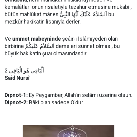
kemalâtları onun risaletiyle tezahür etmesine mukabil,
bütün mahlûkat mânen اَلسَّلاَمُ عَلَيْكَ اَيُّهَا النَّبِىُّ bu
mezkûr hakikatin lisanıyla derler.
Ve
ümmet mabeyninde
şeâir-i İslâmiyeden olan
birbirine اَلسَّلاَمُ عَلَيْكُمْ demeleri sünnet olması, bu
büyük hakikatin şuaı olmasındandır.
اَلْبَاقِى هُوَ الْبَاقِى 2
Said Nursî
Dipnot-1:
Ey Peygamber, Allah'ın selâmı üzerine olsun.
Dipnot-2:
Bâkî olan sadece O'dur.