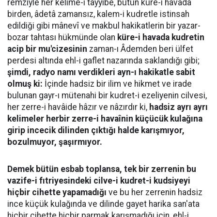
remziyle her kelime-i tayyibe, bütün küre-i havada
birden, âdetâ zamansız, kalem-i kudretle istinsah
edildiği gibi mânevî ve makbul hakikatlerin bir yazar-
bozar tahtası hükmünde olan
küre-i havada kudretin
acip bir mu'cizesinin
zaman-ı Âdemden beri ülfet
perdesi altında ehl-i gaflet nazarında saklandığı gibi;
şimdi, radyo namı verdikleri ayn-ı hakikatle sabit
olmuş ki:
İçinde hadsiz bir ilim ve hikmet ve irade
bulunan gayr-ı mütenahi bir kudret-i ezeliyenin cilvesi,
her zerre-i havâide hâzır ve nâzırdır ki,
hadsiz ayrı ayrı
kelimeler herbir zerre-i havaînin küçücük kulağına
girip incecik dilinden çıktığı halde karışmıyor,
bozulmuyor, şaşırmıyor.
Demek bütün esbab toplansa, tek bir zerrenin bu
vazife-i fıtriyesindeki cilve-i kudret-i kudsiyeyi
hiçbir cihette yapamadığı
ve bu her zerrenin hadsiz
ince küçük kulağında ve dilinde gayet harika san'ata
hiçbir cihette hiçbir parmak karışmadığı için, ehl-i