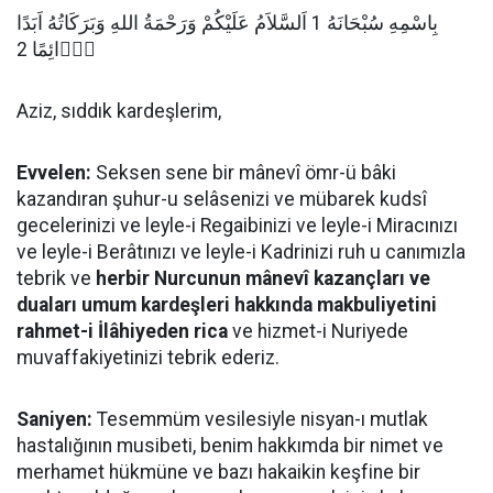
بِاسْمِهِ سُبْحَانَهُ 1 اَلسَّلاَمُ عَلَيْكُمْ وَرَحْمَةُ اللهِ وَبَرَكَاتُهُ اَبَدًا
دَۤائِمًا 2
Aziz, sıddık kardeşlerim,
Evvelen:
Seksen sene bir mânevî ömr-ü bâki
kazandıran şuhur-u selâsenizi ve mübarek kudsî
gecelerinizi ve leyle-i Regaibinizi ve leyle-i Miracınızı
ve leyle-i Berâtınızı ve leyle-i Kadrinizi ruh u canımızla
tebrik ve
herbir Nurcunun mânevî kazançları ve
duaları umum kardeşleri hakkında makbuliyetini
rahmet-i İlâhiyeden rica
ve hizmet-i Nuriyede
muvaffakiyetinizi tebrik ederiz.
Saniyen:
Tesemmüm vesilesiyle nisyan-ı mutlak
hastalığının musibeti, benim hakkımda bir nimet ve
merhamet hükmüne ve bazı hakaikin keşfine bir