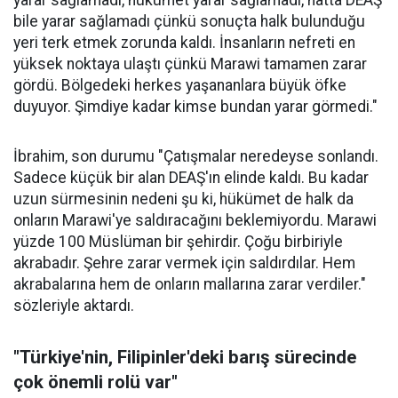
yarar sağlamadı, hükümet yarar sağlamadı, hatta DEAŞ
bile yarar sağlamadı çünkü sonuçta halk bulunduğu
yeri terk etmek zorunda kaldı. İnsanların nefreti en
yüksek noktaya ulaştı çünkü Marawi tamamen zarar
gördü. Bölgedeki herkes yaşananlara büyük öfke
duyuyor. Şimdiye kadar kimse bundan yarar görmedi."
İbrahim, son durumu "Çatışmalar neredeyse sonlandı.
Sadece küçük bir alan DEAŞ'ın elinde kaldı. Bu kadar
uzun sürmesinin nedeni şu ki, hükümet de halk da
onların Marawi'ye saldıracağını beklemiyordu. Marawi
yüzde 100 Müslüman bir şehirdir. Çoğu birbiriyle
akrabadır. Şehre zarar vermek için saldırdılar. Hem
akrabalarına hem de onların mallarına zarar verdiler."
sözleriyle aktardı.
"Türkiye'nin, Filipinler'deki barış sürecinde
çok önemli rolü var"