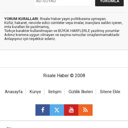
YORUM KURALLARI:
Risale Haber yayın politikasına uymayan;
Küfür, hakaret, rencide edici cümleler veya imalar, inançlara saldırı içeren,
imla kuralları ile yazılmamış,
Türkçe karakter kullanılmayan ve BÜYÜK HARFLERLE yazılmış yorumlar
Adınız kısmına uygun olmayan ve saçma rumuzlar onaylanmamaktadır.
Anlayışınız için teşekkür ederiz.
Risale Haber © 2008
Anasayfa
Künye
İletişim
Gizlilik İlkeleri
Sitene Ekle