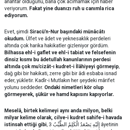
anahtar olduğunu, bana çok acımamak için haber
veriyorum.
Fakat yine duanızı ruh u canımla rica
ediyorum.
Evet, şimdi
Siracü'n-Nur başındaki münâcâtı
okudum.
Ülfet ve âdet ve yeknesaklık perdeleri
altında çok harika hakikatler gizleniyor gördüm.
Bilhassa ehl-i gaflet ve ehl-i tabiat ve felsefenin
dinsiz kısmı bu âdetullah kanunlarının perdesi
altında çok mu'cizât-ı kudret-i İlâhiyeyi görmeyip
,
dağ gibi bir hakikati, zerre gibi bir âdi esbaba isnad
eder, yükletir. Kadîr-i Mutlakın her şeydeki mârifet
yolunu seddeder.
Ondaki nimetleri kör olup
görmeyerek, şükür ve hamd kapısını kapıyorlar.
Meselâ, birtek kelimeyi aynı anda milyon, belki
milyar kelime olarak, cilve-i kudret sahife-i havada
istinsah ettiği gibi
, إِلَيْهِ يَصْعَدُ الْكَلِمُ الطَّيِّبُ 3 âyetinin