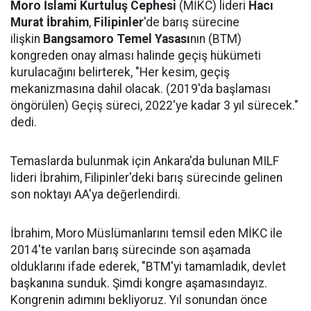
Moro İslami Kurtuluş Cephesi
(MİKC) lideri
Hacı
Murat İbrahim
,
Filipinler
'de barış sürecine
ilişkin
Bangsamoro Temel Yasası
nın (BTM)
kongreden onay alması halinde geçiş hükümeti
kurulacağını belirterek, "Her kesim, geçiş
mekanizmasına dahil olacak. (2019'da başlaması
öngörülen) Geçiş süreci, 2022'ye kadar 3 yıl sürecek."
dedi.
Temaslarda bulunmak için Ankara'da bulunan MILF
lideri İbrahim, Filipinler'deki barış sürecinde gelinen
son noktayı AA'ya değerlendirdi.
İbrahim, Moro Müslümanlarını temsil eden MİKC ile
2014'te varılan barış sürecinde son aşamada
olduklarını ifade ederek, "BTM'yi tamamladık, devlet
başkanına sunduk. Şimdi kongre aşamasındayız.
Kongrenin adımını bekliyoruz. Yıl sonundan önce