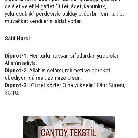
dalâlet ve ehl-i gaflet "ülfet, âdet, kanunluk,
yeknesaklık" perdesiyle saklayıp, âdi bir isim takıp,
muvakkat kendilerini aldatıyorlar.
Said Nursi
Dipnot-1:
Her türlü noksan sıfatlardan yüce olan
Allah'ın adıyla.
Dipnot-2:
Allah'ın selâmı, rahmeti ve bereketi
ebediyen, dâima üzerinize olsun.
Dipnot-3:
"Güzel sözler O'na yükselir." Fâtır Sûresi,
35:10.