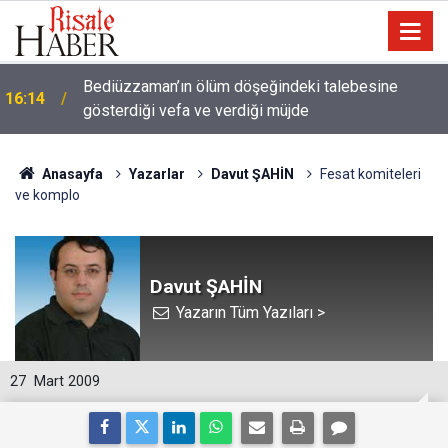
a
Bediüzzaman’ın ölüm döşeğindeki talebesine
16:14
gösterdiği vefa ve verdiği müjde
Anasayfa
Yazarlar
Davut ŞAHİN
Fesat komiteleri
ve komplo
Davut ŞAHİN
Yazarın Tüm Yazıları >
27
Mart 2009