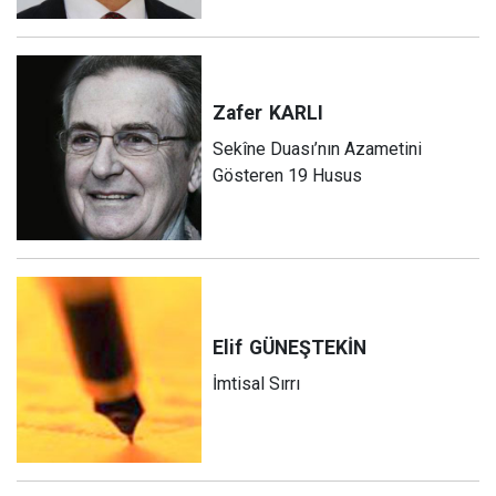
Zafer
KARLI
Sekîne Duası’nın Azametini
Gösteren 19 Husus
Elif
GÜNEŞTEKİN
İmtisal Sırrı