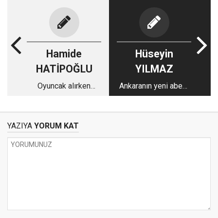
Hamide
Hüseyin
HATİPOĞLU
YILMAZ
Oyuncak alırken
Ankaranın yeni abesi
nelere dikkat etmeli?
Gül, Kürdistan dedi
mi?
YAZIYA
YORUM KAT