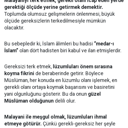
Malayaniyi terk etmek, gerekli olanı icap eden yerde
gerektiği ölçüde yerine getirmek demektir.
Toplumda olumsuz gelişmelerin önlenmesi, büyük
ölçüde gereksizlerin terkedilmesiyle mümkün
olacaktır.
Bu sebepledir ki, İslam âlimleri bu hadisi
“medar-ı
İslam”
olan dört hadisten biri kabul ve ilan etmişlerdir.
Gereksizi terk etmek,
lüzumluları önem sırasına
koyma fikrini
de beraberinde getirir. Böylece
Müslüman, her konuda en lüzumlu olanı işlemek, en
gerekli olanı ortaya koymak başarısını ve basiretini
yani olgunluğunu gösterir. Bu da onun
güzel
Müslüman olduğunun
delili olur.
Malayani ile meşgul olmak, lüzumluları ihmal
etmeye götürür.
Çünkü gerekli-gereksiz her şeyle