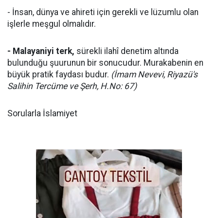
- İnsan, dünya ve ahireti için gerekli ve lüzumlu olan
işlerle meşgul olmalıdır.
- Malayaniyi terk,
sürekli ilahî denetim altında
bulunduğu şuurunun bir sonucudur. Murakabenin en
büyük pratik faydası budur.
(İmam Nevevi, Riyazü's
Salihin Tercüme ve Şerh, H.No: 67)
Sorularla İslamiyet