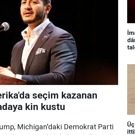
İm
dâ
ta
rika'da seçim kazanan
daya kin kustu
Üç 
ump, Michigan'daki Demokrat Parti
itt