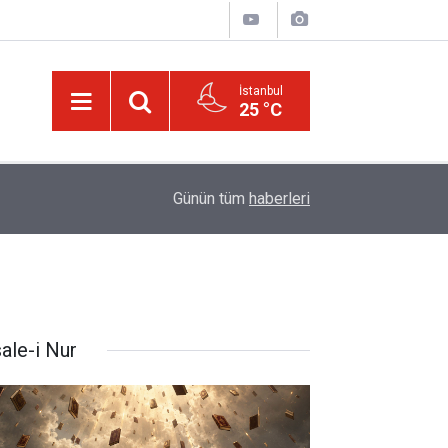
İstanbul
25 °C
20:02
Trump, Amerika'da seçim kazanan Müslüman ada
Günün tüm
haberleri
ale-i Nur