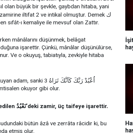
ıl olan büyük bir şevkle, gaybdan hitaba, yani
ك
sm-i zâhirden şu ك zamirine iltifat 2 ve intikal olmuştur. Demek
en sıfât-ı kemaliye ile mevsuf olan Zattır.
rken mânâlarını düşünmek, belâgat
İş
ha
duğuna işarettir. Çünkü, mânâlar düşünülürse,
nur. Ve o okuyuş, tabiatıyla, zevkiyle hitaba
اُعْبُدْ رَبَّكَ كَاَنَّكَ تَرَاهُ
kuyan adam, sanki 3
tisalen okuyor gibi olur.
نَعْبُدُ’
redilen
deki zamir, üç taifeye işarettir.
Ha
cudundaki bütün âzâ ve zerrâta râcidir ki, bu
ha
 eda etmiş olur.