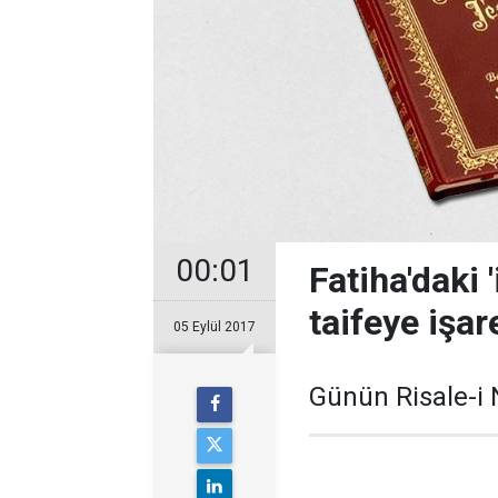
00:01
Fatiha'daki 
taifeye işare
05 Eylül 2017
Günün Risale-i 