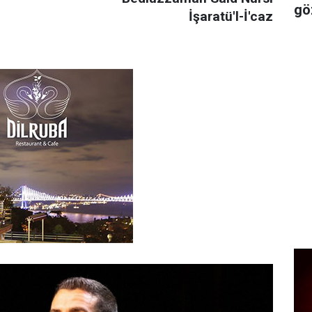
gö
İşaratü'l-İ'caz