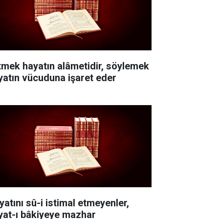
itmek hayatın alâmetidir, söylemek
yatın vücuduna işaret eder
yatını sû-i istimal etmeyenler,
yat-ı bâkiyeye mazhar