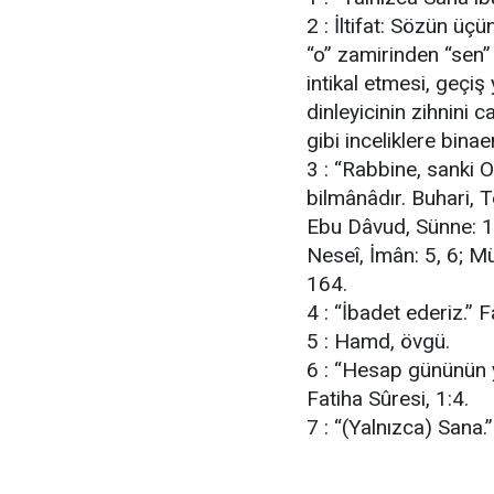
2 : İltifat: Sözün üç
“o” zamirinden “sen”
intikal etmesi, geçiş
dinleyicinin zihnini 
gibi inceliklere bina
3 : “Rabbine, sanki 
bilmânâdır. Buhari, T
Ebu Dâvud, Sünne: 16
Neseî, İmân: 5, 6; M
164.
4 : “İbadet ederiz.” F
5 : Hamd, övgü.
6 : “Hesap gününün y
Fatiha Sûresi, 1:4.
7 : “(Yalnızca) Sana.