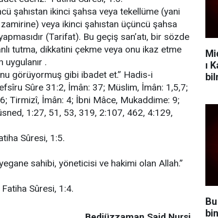
üncü şahıstan ikinci şahsa veya tekellüme (yani
 zamirine) veya ikinci şahıstan üçüncü şahsa
 yapmasıdır (Tarifat). Bu geçiş san’atı, bir sözde
canlı tutma, dikkatini çekme veya onu ikaz etme
Mi
en uygulanır .
ı 
Onu görüyormuş gibi ibadet et.” Hadis-i
bi
efsîru Sûre 31:2, İmân: 37; Müslim, İmân: 1,5,7;
; Tirmizî, İmân: 4; İbni Mâce, Mukaddime: 9;
üsned, 1:27, 51, 53, 319, 2:107, 462, 4:129,
atiha Sûresi, 1:5.
egane sahibi, yöneticisi ve hakimi olan Allah.”
” Fatiha Sûresi, 1:4.
Bu
bi
Bediüzzaman Said Nursi