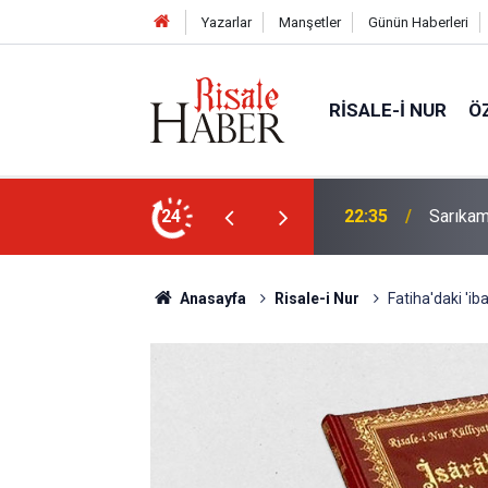
Yazarlar
Manşetler
Günün Haberleri
RISALE-I NUR
Ö
elebeklere ev sahipliği yapıyor
24
21:05
Kur’an'd
Anasayfa
Risale-i Nur
Fatiha'daki 'ib