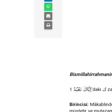
Bismillahirrahmani
ك
اِيَّاكَ نَعْبُدُ
1
'daki
za
Birincisi:
Mâkablinde 
müstetir ve mutazamm