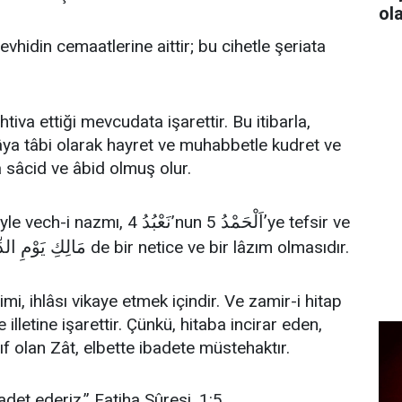
ol
tevhidin cemaatlerine aittir; bu cihetle şeriata
ihtiva ettiği mevcudata işarettir. Bu itibarla,
brâya tâbi olarak hayret ve muhabbetle kudret ve
a sâcid ve âbid olmuş olur.
اَلْحَمْدُ’
نَعْبُدُ
yle vech-i nazmı, 4
’nun 5
ye tefsir ve
مَالِكِ يَوْمِ الدِ
de bir netice ve bir lâzım olmasıdır.
imi, ihlâsı vikaye etmek içindir. Ve zamir-i hitap
illetine işarettir. Çünkü, hitaba incirar eden,
f olan Zât, elbette ibadete müstehaktır.
adet ederiz.” Fatiha Sûresi, 1:5.