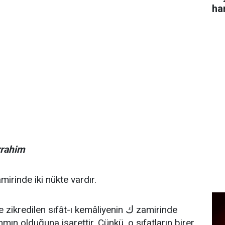
ha
rrahim
mirinde iki nükte vardır.
ك
zikredilen sıfât-ı kemâliyenin
zamirinde
ın olduğuna işarettir. Çünkü, o sıfatların birer