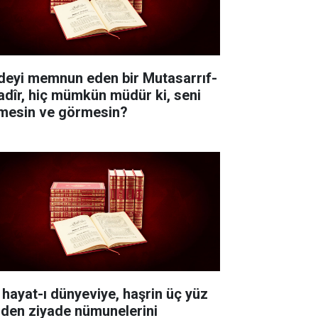
deyi memnun eden bir Mutasarrıf-
Kadîr, hiç mümkün müdür ki, seni
lmesin ve görmesin?
 hayat-ı dünyeviye, haşrin üç yüz
nden ziyade nümunelerini