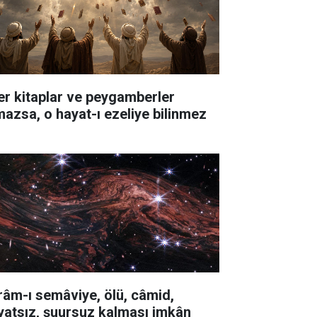
er kitaplar ve peygamberler
mazsa, o hayat-ı ezeliye bilinmez
râm-ı semâviye, ölü, câmid,
yatsız, şuursuz kalması imkân