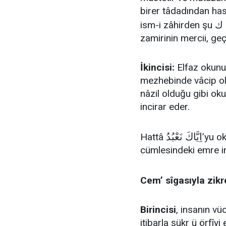
birer tâdadından has
i
zamirinin mercii, geç
İkincisi:
Elfaz okunu
mezhebinde vâcip ol
nâzil olduğu gibi oku
incirar eder.
اِيَّاكَ نَعْبُدُ
Hattâ
’yu o
cümlesindeki emre im
Cem’ sîgasıyla zik
Birincisi
, insanın vü
itibarla şükr ü örfîyi