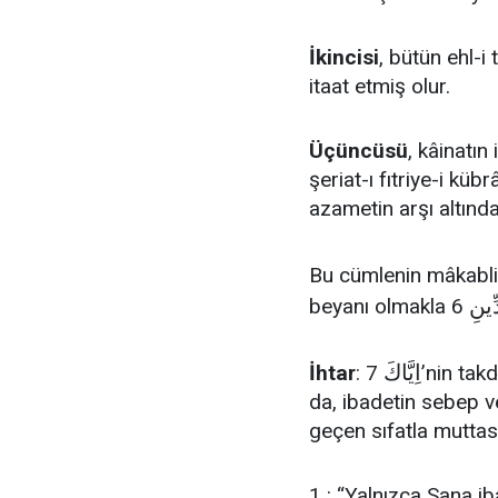
İkincisi
, bütün ehl-i 
itaat etmiş olur.
Üçüncüsü
, kâinatın 
şeriat-ı fıtriye-i kü
azametin arşı altınd
Bu cümlenin mâkabli
ّينِ
beyanı olmakla 6
اِيَّاكَ
İhtar
: 7
’nin takd
da, ibadetin sebep ve 
geçen sıfatla muttası
1 : “Yalnızca Sana ib