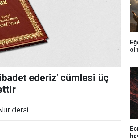
Eğ
ol
'ibadet ederiz' cümlesi üç
ttir
Nur dersi
Ec
ha