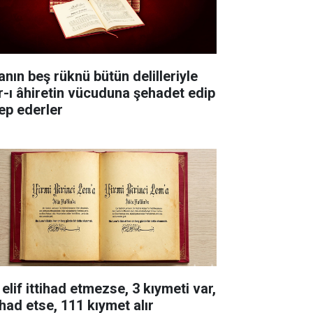
anın beş rüknü bütün delilleriyle
r-ı âhiretin vücuduna şehadet edip
lep ederler
elif ittihad etmezse, 3 kıymeti var,
ihad etse, 111 kıymet alır