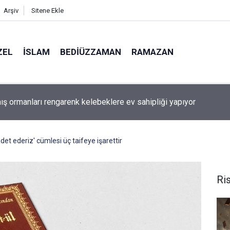
Arşiv
Sitene Ekle
ZEL
İSLAM
BEDIÜZZAMAN
RAMAZAN
aki bazı şahıs isimlerinin mucizevi yönleri
adet ederiz' cümlesi üç taifeye işarettir
Ris