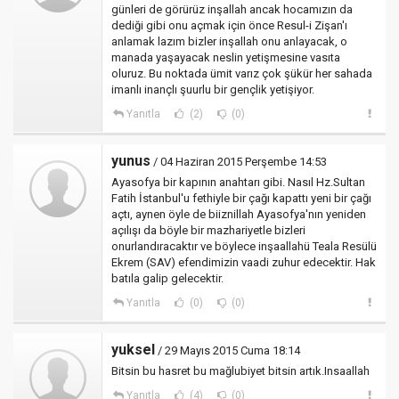
günleri de görürüz inşallah ancak hocamızın da
dediği gibi onu açmak için önce Resul-i Zişan'ı
anlamak lazım bizler inşallah onu anlayacak, o
manada yaşayacak neslin yetişmesine vasıta
oluruz. Bu noktada ümit varız çok şükür her sahada
imanlı inançlı şuurlu bir gençlik yetişiyor.
Yanıtla
(2)
(0)
yunus
/ 04 Haziran 2015 Perşembe 14:53
Ayasofya bir kapının anahtarı gibi. Nasıl Hz.Sultan
Fatih İstanbul'u fethiyle bir çağı kapattı yeni bir çağı
açtı, aynen öyle de biiznillah Ayasofya'nın yeniden
açılışı da böyle bir mazhariyetle bizleri
onurlandıracaktır ve böylece inşaallahü Teala Resülü
Ekrem (SAV) efendimizin vaadi zuhur edecektir. Hak
batıla galip gelecektir.
Yanıtla
(0)
(0)
yuksel
/ 29 Mayıs 2015 Cuma 18:14
Bitsin bu hasret bu mağlubiyet bitsin artık.Insaallah
Yanıtla
(4)
(0)