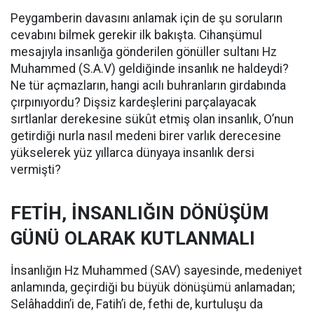
Peygamberin davasını anlamak için de şu soruların
cevabını bilmek gerekir ilk bakışta. Cihanşümul
mesajıyla insanlığa gönderilen gönüller sultanı Hz
Muhammed (S.A.V) geldiğinde insanlık ne haldeydi?
Ne tür açmazların, hangi acılı buhranların girdabında
çırpınıyordu? Dişsiz kardeşlerini parçalayacak
sırtlanlar derekesine sükût etmiş olan insanlık, O’nun
getirdiği nurla nasıl medeni birer varlık derecesine
yükselerek yüz yıllarca dünyaya insanlık dersi
vermişti?
FETİH, İNSANLIĞIN DÖNÜŞÜM
GÜNÜ OLARAK KUTLANMALI
İnsanlığın Hz Muhammed (SAV) sayesinde, medeniyet
anlamında, geçirdiği bu büyük dönüşümü anlamadan;
Selâhaddin’i de, Fatih’i de, fethi de, kurtuluşu da