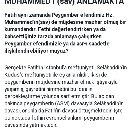
MUHAMMED’İ (sav) ANLAMAKTA
Fatih aynı zamanda Peygamber efendimiz Hz.
Muhammed’in(sav) de müjdesine mazhar olmuş bir
kumandandır. Fethi değerlendirirken ya da
bahsettiğiniz tarzda anlamaya çalışırken
Peygamber efendimizle ya da asr-ı saadetle
ilişkilendirebiliyor muyuz?
Gerçekte Fatih’in İstanbul’a meftuniyeti, Selâhaddin'in
Kudüs'e meftuniyeti ile eş anlamlıdır. İkisi de
peygamberin müjdesine mazhar olmak iştiyakıyla
yaşamış, gayretini himmetini bu idealini
gerçekleştirme yolunda sarf etmiştir. Bu açıdan
bakınca peygamberin (ASM) davasıyla Selâhaddin’in
davası, onunla da Fatih’in davası örtüşmektedir. İşte
bu noktada fethin evrensel anlamı peygamberin
davasında yatmaktadır.