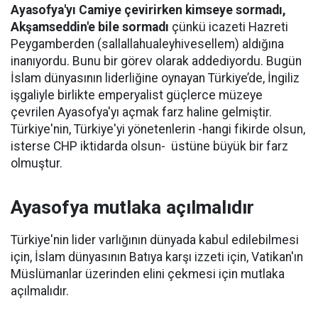
Ayasofya'yı Camiye çevirirken kimseye sormadı,
Akşamseddin'e bile sormadı
çünkü icazeti Hazreti
Peygamberden (sallallahualeyhivesellem) aldığına
inanıyordu. Bunu bir görev olarak addediyordu. Bugün
İslam dünyasının liderliğine oynayan Türkiye’de, İngiliz
işgaliyle birlikte emperyalist güçlerce müzeye
çevrilen Ayasofya'yı açmak farz haline gelmiştir.
Türkiye'nin, Türkiye'yi yönetenlerin -hangi fikirde olsun,
isterse CHP iktidarda olsun- üstüne büyük bir farz
olmuştur.
Ayasofya mutlaka açılmalıdır
Türkiye'nin lider varlığının dünyada kabul edilebilmesi
için, İslam dünyasının Batıya karşı izzeti için, Vatikan'ın
Müslümanlar üzerinden elini çekmesi için mutlaka
açılmalıdır.