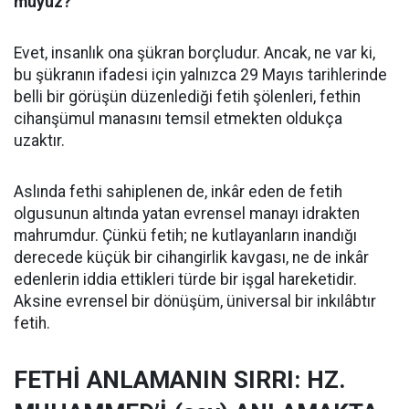
muyuz?
Evet, insanlık ona şükran borçludur. Ancak, ne var ki,
bu şükranın ifadesi için yalnızca 29 Mayıs tarihlerinde
belli bir görüşün düzenlediği fetih şölenleri, fethin
cihanşümul manasını temsil etmekten oldukça
uzaktır.
Aslında fethi sahiplenen de, inkâr eden de fetih
olgusunun altında yatan evrensel manayı idrakten
mahrumdur. Çünkü fetih; ne kutlayanların inandığı
derecede küçük bir cihangirlik kavgası, ne de inkâr
edenlerin iddia ettikleri türde bir işgal hareketidir.
Aksine evrensel bir dönüşüm, üniversal bir inkılâbtır
fetih.
FETHİ ANLAMANIN SIRRI: HZ.