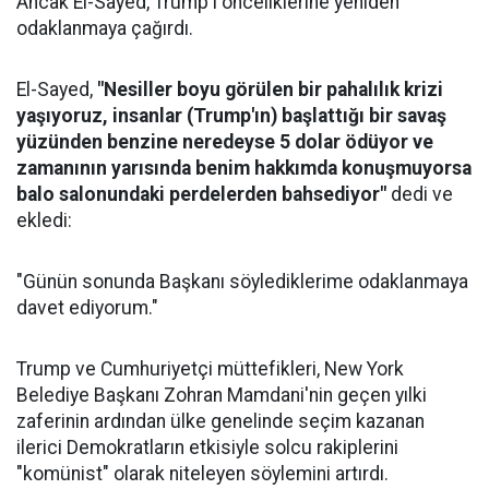
Ancak El-Sayed, Trump'ı önceliklerine yeniden
odaklanmaya çağırdı.
El-Sayed,
"Nesiller boyu görülen bir pahalılık krizi
yaşıyoruz, insanlar (Trump'ın) başlattığı bir savaş
yüzünden benzine neredeyse 5 dolar ödüyor ve
zamanının yarısında benim hakkımda konuşmuyorsa
balo salonundaki perdelerden bahsediyor"
dedi ve
ekledi:
"Günün sonunda Başkanı söylediklerime odaklanmaya
davet ediyorum."
Trump ve Cumhuriyetçi müttefikleri, New York
Belediye Başkanı Zohran Mamdani'nin geçen yılki
zaferinin ardından ülke genelinde seçim kazanan
ilerici Demokratların etkisiyle solcu rakiplerini
"komünist" olarak niteleyen söylemini artırdı.