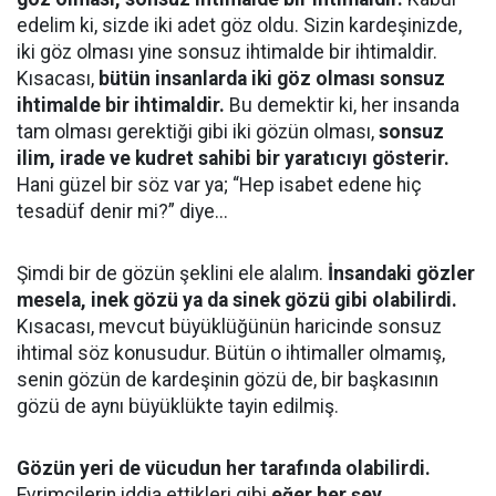
edelim ki, sizde iki adet göz oldu. Sizin kardeşinizde,
iki göz olması yine sonsuz ihtimalde bir ihtimaldir.
Kısacası,
bütün insanlarda iki göz olması sonsuz
ihtimalde bir ihtimaldir.
Bu demektir ki, her insanda
tam olması gerektiği gibi iki gözün olması,
sonsuz
ilim, irade ve kudret sahibi bir yaratıcıyı gösterir.
Hani güzel bir söz var ya; “Hep isabet edene hiç
tesadüf denir mi?” diye...
Şimdi bir de gözün şeklini ele alalım.
İnsandaki gözler
mesela, inek gözü ya da sinek gözü gibi olabilirdi.
Kısacası, mevcut büyüklüğünün haricinde sonsuz
ihtimal söz konusudur. Bütün o ihtimaller olmamış,
senin gözün de kardeşinin gözü de, bir başkasının
gözü de aynı büyüklükte tayin edilmiş.
Gözün yeri de vücudun her tarafında olabilirdi.
Evrimcilerin iddia ettikleri gibi
eğer her şey