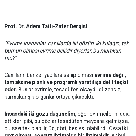
Prof. Dr. Adem Tatlı-Zafer Dergisi
''Evrime inananlar, canlılarda iki gözün, iki kulağın, tek
burnun olması evrime delildir diyorlar, bu mümkün
mü?''
Canlıların benzer yapılara sahip olması
evrime değil,
tam aksine planlı ve programlı yaratılışa delil teşkil
eder.
Bunlar evrimle, tesadüfen olsaydı, düzensiz,
karmakarışık organlar ortaya çıkacaktı.
İnsandaki iki gözü düşünelim
; eğer evrimcilerin iddia
ettikleri gibi, bu gözler tesadüfen meydana gelmişse,
bu sayı tek olabilir, üç, dört, beş vs. olabilirdi. Oysa
iki
göz olması, sonsuz ihtimalde bir ihtimaldir.
Kabul