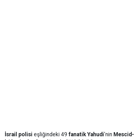
İsrail polisi
eşliğindeki 49
fanatik Yahudi
'nin
Mescid-