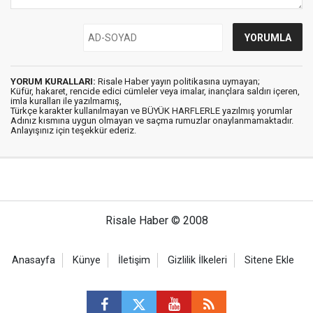
YORUM KURALLARI:
Risale Haber yayın politikasına uymayan;
Küfür, hakaret, rencide edici cümleler veya imalar, inançlara saldırı içeren,
imla kuralları ile yazılmamış,
Türkçe karakter kullanılmayan ve BÜYÜK HARFLERLE yazılmış yorumlar
Adınız kısmına uygun olmayan ve saçma rumuzlar onaylanmamaktadır.
Anlayışınız için teşekkür ederiz.
Risale Haber © 2008
Anasayfa
Künye
İletişim
Gizlilik İlkeleri
Sitene Ekle