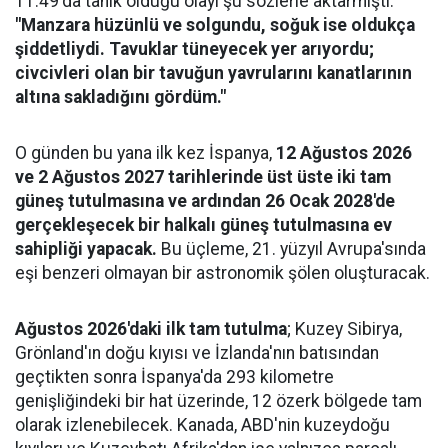
11:49'da tanık olduğu olayı şu sözlerle aktarmıştı:
"Manzara hüzünlü ve solgundu, soğuk ise oldukça
şiddetliydi. Tavuklar tüneyecek yer arıyordu;
civcivleri olan bir tavuğun yavrularını kanatlarının
altına sakladığını gördüm."
O günden bu yana ilk kez İspanya,
12 Ağustos 2026
ve 2 Ağustos 2027 tarihlerinde üst üste iki tam
güneş tutulmasına ve ardından 26 Ocak 2028'de
gerçekleşecek bir halkalı güneş tutulmasına ev
sahipliği yapacak.
Bu üçleme, 21. yüzyıl Avrupa'sında
eşi benzeri olmayan bir astronomik şölen oluşturacak.
Ağustos 2026'daki ilk tam tutulma
; Kuzey Sibirya,
Grönland'ın doğu kıyısı ve İzlanda'nın batısından
geçtikten sonra İspanya'da 293 kilometre
genişliğindeki bir hat üzerinde, 12 özerk bölgede tam
olarak izlenebilecek. Kanada, ABD'nin kuzeydoğu