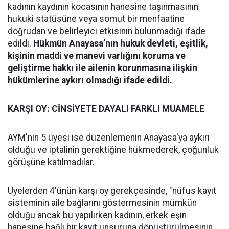
kadının kaydının kocasının hanesine taşınmasının
hukuki statüsüne veya somut bir menfaatine
doğrudan ve belirleyici etkisinin bulunmadığı ifade
edildi.
Hükmün Anayasa’nın hukuk devleti, eşitlik,
kişinin maddi ve manevi varlığını koruma ve
geliştirme hakkı ile ailenin korunmasına ilişkin
hükümlerine aykırı olmadığı ifade edildi.
KARŞI OY: CİNSİYETE DAYALI FARKLI MUAMELE
AYM'nin 5 üyesi ise düzenlemenin Anayasa'ya aykırı
olduğu ve iptalinin gerektiğine hükmederek, çoğunluk
görüşüne katılmadılar.
Üyelerden 4'ünün karşı oy gerekçesinde, "nüfus kayıt
sisteminin aile bağlarını göstermesinin mümkün
olduğu ancak bu yapılırken kadının, erkek eşin
hanesine bağlı bir kayıt unsuruna dönüştürülmesinin