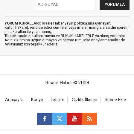
YORUM KURALLARI:
Risale Haber yayın politikasına uymayan;
Küfür, hakaret, rencide edici cümleler veya imalar, inançlara saldırı içeren,
imla kuralları ile yazılmamış,
Türkçe karakter kullanılmayan ve BÜYÜK HARFLERLE yazılmış yorumlar
Adınız kısmına uygun olmayan ve saçma rumuzlar onaylanmamaktadır.
Anlayışınız için teşekkür ederiz.
Risale Haber © 2008
Anasayfa
Künye
İletişim
Gizlilik İlkeleri
Sitene Ekle