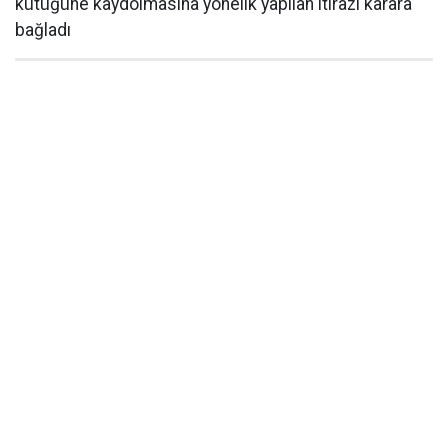
kütüğüne kaydolmasına yönelik yapılan itirazı karara
bağladı