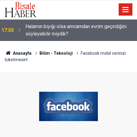
Halamın bıyığı olsa amcamdan evrim geçirdiğini
17:03
söyleyebilir miydik?
Güneş Tutulması 12 Ağustos'ta: Türkiye'den
16:05
görülecek mi?
Anasayfa
Bilim - Teknoloji
Facebook mobil verinizi
tüketmesin!