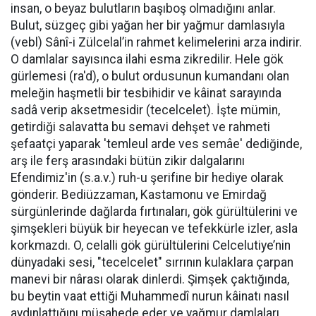
insan, o beyaz bulutların başıboş olmadığını anlar.
Bulut, süzgeç gibi yağan her bir yağmur damlasıyla
(vebl) Sânî-i Zülcelal’in rahmet kelimelerini arza indirir.
O damlalar sayısınca ilahi esma zikredilir. Hele gök
gürlemesi (ra'd), o bulut ordusunun kumandanı olan
meleğin haşmetli bir tesbihidir ve kâinat sarayında
sadâ verip aksetmesidir (tecelcelet). İşte mümin,
getirdiği salavatta bu semavi dehşet ve rahmeti
şefaatçi yaparak 'temleul arde ves semâe' dediğinde,
arş ile ferş arasındaki bütün zikir dalgalarını
Efendimiz'in (s.a.v.) ruh-u şerifine bir hediye olarak
gönderir. ​Bediüzzaman, Kastamonu ve Emirdağ
sürgünlerinde dağlarda fırtınaları, gök gürültülerini ve
şimşekleri büyük bir heyecan ve tefekkürle izler, asla
korkmazdı. O, celalli gök gürültülerini Celcelutiye’nin
dünyadaki sesi, "tecelcelet" sırrının kulaklara çarpan
manevi bir nârası olarak dinlerdi. Şimşek çaktığında,
bu beytin vaat ettiği Muhammedî nurun kâinatı nasıl
aydınlattığını müşahede eder ve yağmur damlaları