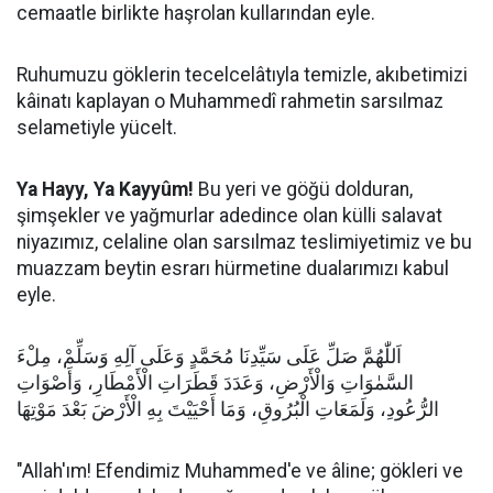
cemaatle birlikte haşrolan kullarından eyle.
​Ruhumuzu göklerin tecelcelâtıyla temizle, akıbetimizi
kâinatı kaplayan o Muhammedî rahmetin sarsılmaz
selametiyle yücelt.
​Ya Hayy, Ya Kayyûm!
Bu yeri ve göğü dolduran,
şimşekler ve yağmurlar adedince olan külli salavat
niyazımız, celaline olan sarsılmaz teslimiyetimiz ve bu
muazzam beytin esrarı hürmetine dualarımızı kabul
eyle.
اَللّٰهُمَّ صَلِّ عَلَى سَيِّدِنَا مُحَمَّدٍ وَعَلَى آلِهِ وَسَلِّمْ، مِلْءَ
السَّمٰوَاتِ وَالْأَرْضِ، وَعَدَدَ قَطَرَاتِ الْأَمْطَارِ، وَأَصْوَاتِ
الرُّعُودِ، وَلَمَعَاتِ الْبُرُوقِ، وَمَا أَحْيَيْتَ بِهِ الْأَرْضَ بَعْدَ مَوْتِهَا
"Allah'ım! Efendimiz Muhammed'e ve âline; gökleri ve