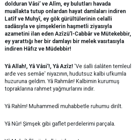
dolduran Vâsi’ ve Alîm, ey bulutları havada
muallakta tutup onlardan hayat damlaları indiren
Latîf ve Muhyî, ey gök gürültülerinin celalli
sadâsıyla ve şimşeklerin haşmetli ziyasıyla
azametini ilan eden Azîzü’l-Cabbâr ve Mütekebbir,
ey yarattığı her bir damlayı bir melek vasıtasıyla
indiren Hâfız ve Müdebbir!
Yâ Allah!, Yâ Vâsi’!, Yâ Azîz!
'Ve śalli śalâten temleul
arđe ves semâe' niyazının, hudutsuz kalbi ufkumla
huzuruna geldim. Yâ Rahmân! Kalbimin kurumuş
topraklarına rahmet yağmurlarını indir.
Yâ Rahîm! Muhammedî muhabbetle ruhumu dirilt.
Yâ Nûr! Şimşek gibi gaflet perdelerimi parçala.