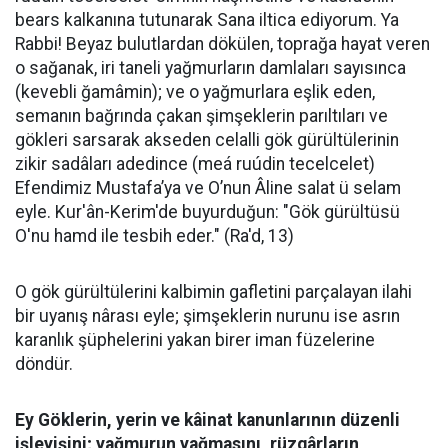
bears kalkanına tutunarak Sana iltica ediyorum. Ya
Rabbi! Beyaz bulutlardan dökülen, toprağa hayat veren
o sağanak, iri taneli yağmurların damlaları sayısınca
(kevebli ğamâmin); ve o yağmurlara eşlik eden,
semanın bağrında çakan şimşeklerin parıltıları ve
gökleri sarsarak akseden celalli gök gürültülerinin
zikir sadâları adedince (meá ruúdin tecelcelet)
Efendimiz Mustafa’ya ve O’nun Âline salat ü selam
eyle. Kur'ân-Kerim'de buyurduğun: "Gök gürültüsü
O'nu hamd ile tesbih eder." (Ra'd, 13)
O gök gürültülerini kalbimin gafletini parçalayan ilahi
bir uyanış nârası eyle; şimşeklerin nurunu ise asrın
karanlık şüphelerini yakan birer iman füzelerine
döndür.
Ey Göklerin, yerin ve
kâinat kanunlarının düzenli
işleyişini; yağmurun yağmasını, rüzgârların