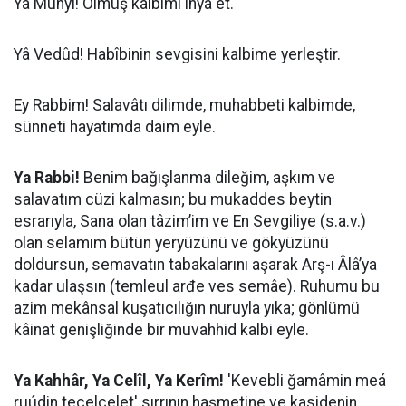
Yâ Muhyî! Ölmüş kalbimi ihya et.
Yâ Vedûd! Habîbinin sevgisini kalbime yerleştir.
Ey Rabbim! Salavâtı dilimde, muhabbeti kalbimde,
sünneti hayatımda daim eyle.
Ya Rabbi!
Benim bağışlanma dileğim, aşkım ve
salavatım cüzi kalmasın; bu mukaddes beytin
esrarıyla, Sana olan tâzim’im ve En Sevgiliye (s.a.v.)
olan selamım bütün yeryüzünü ve gökyüzünü
doldursun, semavatın tabakalarını aşarak Arş-ı Âlâ’ya
kadar ulaşsın (temleul arđe ves semâe). Ruhumu bu
azim mekânsal kuşatıcılığın nuruyla yıka; gönlümü
kâinat genişliğinde bir muvahhid kalbi eyle.
​Ya Kahhâr, Ya Celîl, Ya Kerîm!
'Kevebli ğamâmin meá
ruúdin tecelcelet' sırrının haşmetine ve kasidenin