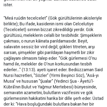
ister.
​"Meá ruúdin tecelcelet" (Gök gürültülerinin akisleriyle
birlikte); Bu ifade, kasidenin ismi olan Celcelutiye
(Tecelcelet) sırrının bizzat zikredildiği yerdir. Gök
gürültüsü, meleklerin celalli bir tesbihidir. Şimşeklerin
çakması, o nurun kâinata parıldamasıdır. Beyit,
salavatın sessiz bir vird değil; gökleri titreten, arşı
sarsan, şimşekler gibi parıldayan haşmetli bir zikir
çağlayanı olmasını talep eder. "Gök gürlemesi O'nu
hamd ile, melekler de O'nun korkusundan tesbih
ederler..." (13:13). ayeti işaret eder. ​Bediüzzaman Said
Nursi hazretleri, "Sözler" (Yirmi Beşinci Söz), "Asâ-yı
Musa" ve hususan "Şualar" (Yedinci Şua - Âyetü'l-
Kübrâ'nın Bulut ve Yağmur Mertebesi) bünyesinde,
semavatın azametini, bulutların vazifesini ve gök
gürlemesinin hakikatini harika bir dille şerh eder. Üstad
der ki: ​"Hava boşluğundaki bulutlara bakan her bir