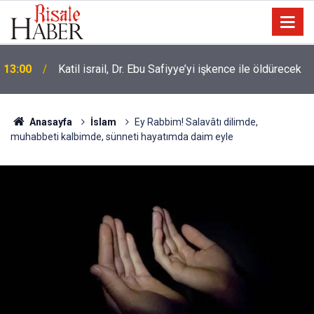
13:00
Katil israil, Dr. Ebu Safiyye’yi işkence ile öldürecek
Anasayfa
İslam
Ey Rabbim! Salavâtı dilimde,
muhabbeti kalbimde, sünneti hayatımda daim eyle