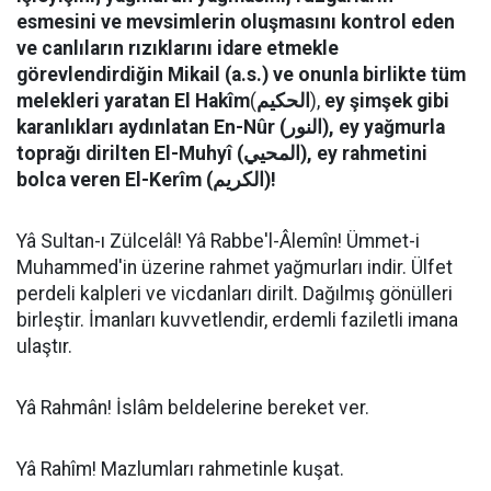
esmesini ve mevsimlerin oluşmasını kontrol eden
ve canlıların rızıklarını idare etmekle
görevlendirdiğin Mikail
(a.s.) ve onunla birlikte tüm
melekleri yaratan El Hakîm
(
الحكيم
),
ey şimşek gibi
karanlıkları aydınlatan En-Nûr (النور), ey yağmurla
toprağı dirilten El-Muhyî (المحيي), ey rahmetini
bolca veren El-Kerîm (الكريم)!
Yâ Sultan-ı Zülcelâl! Yâ Rabbe'l-Âlemîn! Ümmet-i
Muhammed'in üzerine rahmet yağmurları indir. Ülfet
perdeli kalpleri ve vicdanları dirilt. Dağılmış gönülleri
birleştir. İmanları kuvvetlendir, erdemli faziletli imana
ulaştır.
Yâ Rahmân! İslâm beldelerine bereket ver.
Yâ Rahîm! Mazlumları rahmetinle kuşat.