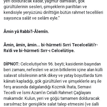
yeri dolduracak kadar, yağmur damlaları, gök
gürültülerinin sesleri, şimşeklerin parıltıları ve
kendisiyle yeryüzünü dirilttiğin bütün rahmet tecellileri
sayısınca salât ve selâm eyle."
Âmin yâ Rabbi'l-Âlemîn.
Âmin, âmin, âmin... bi-hürmeti Sırri Tecelcelâti'r-
Ra'di ve bi-hürmeti Sırr-ı Celcelûtiye.
DİPNOT:
Celcelutiye’nin 96. beyti; kasidenin başından
beri zamanı, nefesleri ve arzın bitkilerini içine alan külli
salavat silsilesinin artık dikey ve yatay boyutlarda tüm
kâinatı kapladığı, gök gürültüleri ve şimşeklerle arş ile
ferş arasında dalgalandığı Kozmik İhata, Semavi
Tecelli ve İsmi Azam'ın Celalli Rahmet Çağlayanı
makamıdır. ​Kulun, yeri ve göğü tamamen dolduracak
sarsılmaz bir genişlikte salat talep etmesini (ve śalli