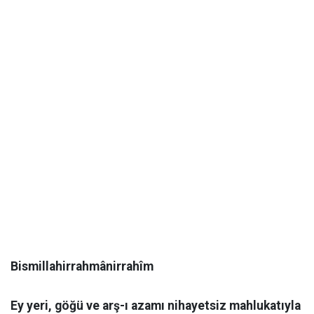
​Bismillahirrahmânirrahîm
​Ey yeri, göğü ve arş-ı azamı nihayetsiz mahlukatıyla