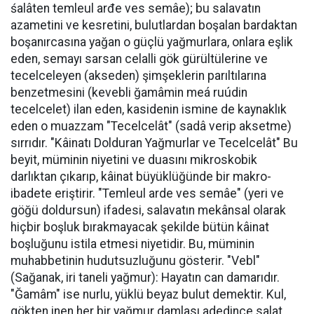
śalâten temleul arđe ves semâe); bu salavatın
azametini ve kesretini, bulutlardan boşalan bardaktan
boşanırcasına yağan o güçlü yağmurlara, onlara eşlik
eden, semayı sarsan celalli gök gürültülerine ve
tecelceleyen (akseden) şimşeklerin parıltılarına
benzetmesini (kevebli ğamâmin meá ruúdin
tecelcelet) ilan eden, kasidenin ismine de kaynaklık
eden o muazzam "Tecelcelât" (sadâ verip aksetme)
sırrıdır. "Kâinatı Dolduran Yağmurlar ve Tecelcelât" Bu
beyit, müminin niyetini ve duasını mikroskobik
darlıktan çıkarıp, kâinat büyüklüğünde bir makro-
ibadete eriştirir. "Temleul arde ves semâe" (yeri ve
göğü doldursun) ifadesi, salavatın mekânsal olarak
hiçbir boşluk bırakmayacak şekilde bütün kâinat
boşluğunu istila etmesi niyetidir. Bu, müminin
muhabbetinin hudutsuzluğunu gösterir. ​"Vebl"
(Sağanak, iri taneli yağmur): Hayatın can damarıdır.
"Ğamâm" ise nurlu, yüklü beyaz bulut demektir. Kul,
gökten inen her bir yağmur damlası adedince salat