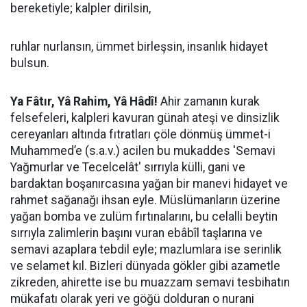
bereketiyle; kalpler dirilsin,
ruhlar nurlansın, ümmet birleşsin, insanlık hidayet
bulsun.
Ya Fâtır, Yâ Rahim, Yâ Hâdî!
Ahir zamanın kurak
felsefeleri, kalpleri kavuran günah ateşi ve dinsizlik
cereyanları altında fıtratları çöle dönmüş ümmet-i
Muhammed’e (s.a.v.) acilen bu mukaddes 'Semavi
Yağmurlar ve Tecelcelât' sırrıyla külli, gani ve
bardaktan boşanırcasına yağan bir manevi hidayet ve
rahmet sağanağı ihsan eyle. Müslümanların üzerine
yağan bomba ve zulüm fırtınalarını, bu celalli beytin
sırrıyla zalimlerin başını vuran ebâbîl taşlarına ve
semavi azaplara tebdil eyle; mazlumlara ise serinlik
ve selamet kıl. Bizleri dünyada gökler gibi azametle
zikreden, ahirette ise bu muazzam semavi tesbihatın
mükafatı olarak yeri ve göğü dolduran o nurani