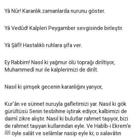
Yâ Nûr! Karanlık zamanlarda nurunu göster.
Yâ Vedûd! Kalpleri Peygamber sevgisinde birleştir.
Yâ Şâfî! Hastalıklı ruhlara şifa ver.
Ey Rabbim! Nasıl ki yağmur ölü toprağı diriltiyor,
Muhammedî nur ile kalplerimizi de dirilt.
Nasıl ki şimşek gecenin karanlığını yarıyor,
Kur'ân ve sünnet nuruyla gafletimizi yar. Nasıl ki gök
gürültüsü Senin tesbihine iştirak ediyor, kalbimizi de
daimî zikre alıştır. Nasıl ki bulutlar rahmet taşıyor, bizi
de rahmet taşıyan kullarından eyle. Ve Habîb-i Ekrem'e
ﷺ öyle salât ve selâmlar nasip eyle ki; o salavâtın