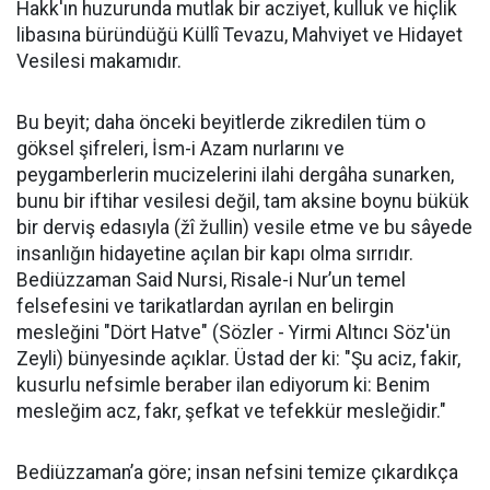
Hakk'ın huzurunda mutlak bir acziyet, kulluk ve hiçlik
libasına büründüğü Küllî Tevazu, Mahviyet ve Hidayet
Vesilesi makamıdır.
​Bu beyit; daha önceki beyitlerde zikredilen tüm o
göksel şifreleri, İsm-i Azam nurlarını ve
peygamberlerin mucizelerini ilahi dergâha sunarken,
bunu bir iftihar vesilesi değil, tam aksine boynu bükük
bir derviş edasıyla (žî žullin) vesile etme ve bu sâyede
insanlığın hidayetine açılan bir kapı olma sırrıdır. ​
Bediüzzaman Said Nursi, Risale-i Nur’un temel
felsefesini ve tarikatlardan ayrılan en belirgin
mesleğini "Dört Hatve" (Sözler - Yirmi Altıncı Söz'ün
Zeyli) bünyesinde açıklar. Üstad der ki: "Şu aciz, fakir,
kusurlu nefsimle beraber ilan ediyorum ki: Benim
mesleğim acz, fakr, şefkat ve tefekkür mesleğidir."
​Bediüzzaman’a göre; insan nefsini temize çıkardıkça