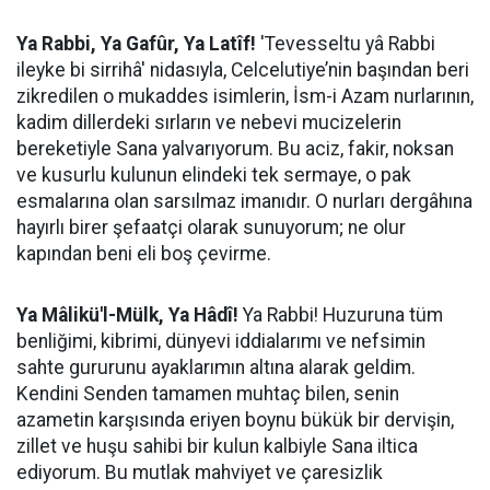
Ya Rabbi, Ya Gafûr, Ya Latîf!
'Tevesseltu yâ Rabbi
ileyke bi sirrihâ' nidasıyla, Celcelutiye’nin başından beri
zikredilen o mukaddes isimlerin, İsm-i Azam nurlarının,
kadim dillerdeki sırların ve nebevi mucizelerin
bereketiyle Sana yalvarıyorum. Bu aciz, fakir, noksan
ve kusurlu kulunun elindeki tek sermaye, o pak
esmalarına olan sarsılmaz imanıdır. O nurları dergâhına
hayırlı birer şefaatçi olarak sunuyorum; ne olur
kapından beni eli boş çevirme.
Ya Mâlikü'l-Mülk, Ya Hâdî!
Ya Rabbi! Huzuruna tüm
benliğimi, kibrimi, dünyevi iddialarımı ve nefsimin
sahte gururunu ayaklarımın altına alarak geldim.
Kendini Senden tamamen muhtaç bilen, senin
azametin karşısında eriyen boynu bükük bir dervişin,
zillet ve huşu sahibi bir kulun kalbiyle Sana iltica
ediyorum. Bu mutlak mahviyet ve çaresizlik