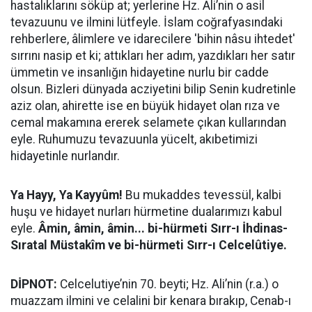
hastalıklarını söküp at; yerlerine Hz. Ali’nin o asil
tevazuunu ve ilmini lütfeyle. İslam coğrafyasındaki
rehberlere, âlimlere ve idarecilere 'bihin nâsu ihtedet'
sırrını nasip et ki; attıkları her adım, yazdıkları her satır
ümmetin ve insanlığın hidayetine nurlu bir cadde
olsun. Bizleri dünyada acziyetini bilip Senin kudretinle
aziz olan, ahirette ise en büyük hidayet olan rıza ve
cemal makamına ererek selamete çıkan kullarından
eyle. Ruhumuzu tevazuunla yücelt, akıbetimizi
hidayetinle nurlandır.
Ya Hayy, Ya Kayyûm!
Bu mukaddes tevessül, kalbi
huşu ve hidayet nurları hürmetine dualarımızı kabul
eyle.
Âmin, âmin, âmin... bi-hürmeti Sırr-ı İhdinas-
Sıratal Müstakîm ve bi-hürmeti Sırr-ı Celcelûtiye.
DİPNOT:
Celcelutiye’nin 70. beyti; Hz. Ali’nin (r.a.) o
muazzam ilmini ve celalini bir kenara bırakıp, Cenab-ı