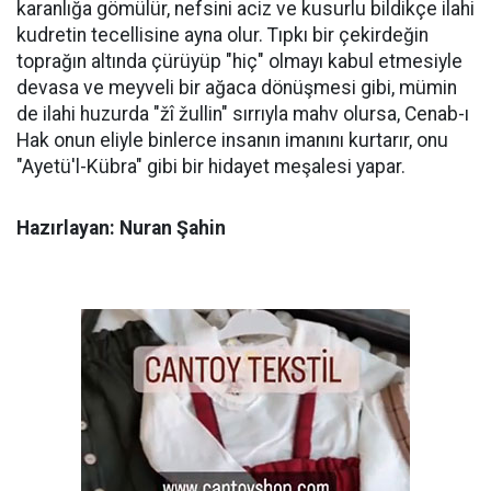
karanlığa gömülür, nefsini aciz ve kusurlu bildikçe ilahi
kudretin tecellisine ayna olur. Tıpkı bir çekirdeğin
toprağın altında çürüyüp "hiç" olmayı kabul etmesiyle
devasa ve meyveli bir ağaca dönüşmesi gibi, mümin
de ilahi huzurda "žî žullin" sırrıyla mahv olursa, Cenab-ı
Hak onun eliyle binlerce insanın imanını kurtarır, onu
"Ayetü'l-Kübra" gibi bir hidayet meşalesi yapar.
Hazırlayan: Nuran Şahin