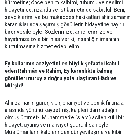
hürmetine; önce benim kalbimi, ruhumu ve neslimi
hidayetinde, rızanda ve istikametinde sabit kıl. Beni,
sevdiklerimi ve bu mukaddes hakikatleri ahir zamanın
karanlıklarında şaşırmış gönüllerin hidayetine hayırlı
birer vesile eyle. Sözlerimize, amellerimize ve
hayatımıza öyle bir ihlas ver ki, insanlığın imanının
kurtulmasına hizmet edebilelim.
Ey kullarının acziyetini en büyük şefaatçi kabul
eden Rahmân ve Rahîm, Ey karanlıkta kalmış
gönülleri nuruyla doğru yola ulaştıran Hâdî ve
Mürşid!
Ahir zamanın gurur, kibir, enaniyet ve benlik fırtınaları
arasında yönünü kaybetmiş, kalpleri darmadağın
olmuş ümmet-i Muhammed’e (s.a.v.) acilen külli bir
hidayet, uyanış ve mahviyet şuuru ihsan eyle.
Müslümanların kalplerinden dünyevileşme ve kibir