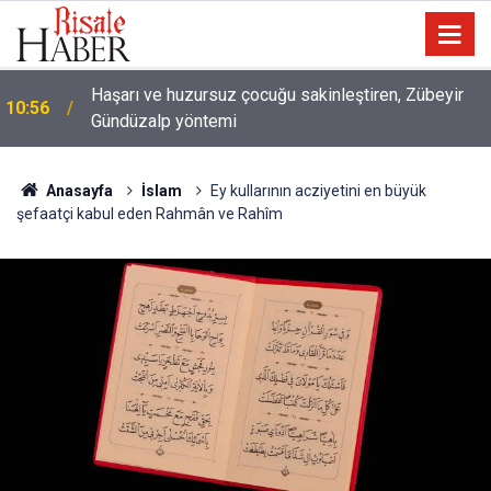
10:00
Niye 'dilimin ucunda' demek zorunda kalıyoruz?
Anasayfa
İslam
Ey kullarının acziyetini en büyük
şefaatçi kabul eden Rahmân ve Rahîm