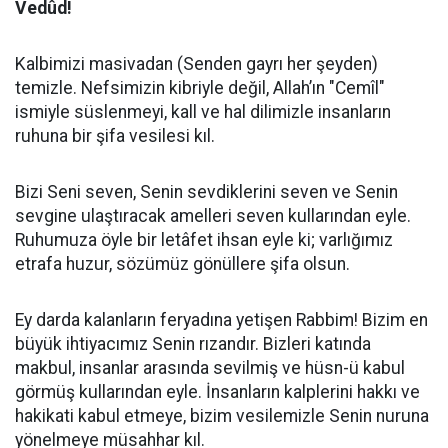
Vedûd!
​Kalbimizi masivadan (Senden gayrı her şeyden)
temizle. Nefsimizin kibriyle değil, Allah’ın "Cemîl"
ismiyle süslenmeyi, kall ve hal dilimizle insanların
ruhuna bir şifa vesilesi kıl.
Bizi Seni seven, Senin sevdiklerini seven ve Senin
sevgine ulaştıracak amelleri seven kullarından eyle.
Ruhumuza öyle bir letâfet ihsan eyle ki; varlığımız
etrafa huzur, sözümüz gönüllere şifa olsun.
Ey darda kalanların feryadına yetişen Rabbim! Bizim en
büyük ihtiyacımız Senin rızandır. Bizleri katında
makbul, insanlar arasında sevilmiş ve hüsn-ü kabul
görmüş kullarından eyle. İnsanların kalplerini hakkı ve
hakikati kabul etmeye, bizim vesilemizle Senin nuruna
yönelmeye müsahhar kıl.