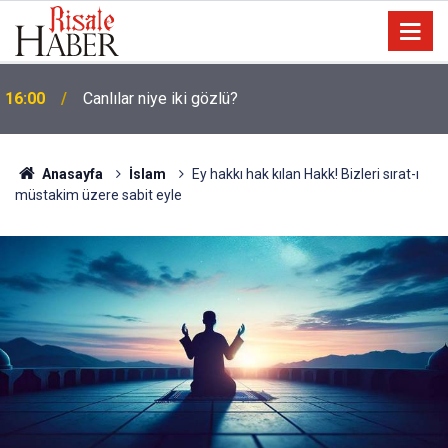
15:35
Sosyal medya, derslerde başarısızlığa yol açıyor
Anasayfa
İslam
Ey hakkı hak kılan Hakk! Bizleri sırat-ı
müstakim üzere sabit eyle