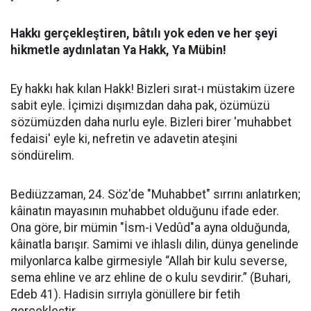
Hakkı gerçekleştiren, bâtılı yok eden ve her şeyi
hikmetle aydınlatan Ya Hakk, Ya Mübin!
Ey hakkı hak kılan Hakk! Bizleri sırat-ı müstakim üzere
sabit eyle. İçimizi dışımızdan daha pak, özümüzü
sözümüzden daha nurlu eyle. Bizleri birer 'muhabbet
fedaisi' eyle ki, nefretin ve adavetin ateşini
söndürelim.
Bediüzzaman, 24. Söz'de "Muhabbet" sırrını anlatırken;
kâinatın mayasının muhabbet olduğunu ifade eder.
Ona göre, bir mümin "İsm-i Vedûd"a ayna olduğunda,
kâinatla barışır. Samimi ve ihlaslı dilin, dünya genelinde
milyonlarca kalbe girmesiyle “Allah bir kulu severse,
sema ehline ve arz ehline de o kulu sevdirir.” (Buhari,
Edeb 41). Hadisin sırrıyla gönüllere bir fetih