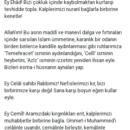
Ey Ehâd! Bizi çokluk içinde kaybolmaktan kurtarıp
tevhidde topla. Kalplerimizi nuranî bağlarla birbirine
kenetle!
Allah’ım! Bu asrın maddî ve manevî dalga ve fırtınaları
içinde sarsılan İslam ümmetine, karanlık bir odanın
birden binlerce kandille aydınlanması gibi ruhlarımıza
‘Temehracet’ isminin aydınlandığını, 'Celîl' isminin
heybetini, 'Azîz' isminin izzetini yeniden ihsan eyle.
Bizleri esma-i hüsnanın aynaları yap.
Ey Celâl sahibi Rabbimiz! Nefislerimizi kır, bizi
birbirimize karşı değil Sana karşı boyun eğen kullar
eyle.
Ey Cemîl! Aramızdaki kırgınlıkları erit, kalplerimizi
muhabbetle birbirine bağla. Ümmet-i Muhammed’i
celâlinle uyandır, cemâlinle birleştir, kemâlinle