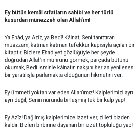
Ey bütün kemâl sıfatların sahibi ve her türlü
kusurdan münezzeh olan Allah’ım!
Ya Ehâd, ya Azîz, ya Bedî! Kâinat, Seni tanıttıran
muazzam, katman katman tefekkür kapısıyla açılan bir
kitaptır. Bizlere Ehadiyet gözlüğüyle her şeyde
doğrudan Allah’ın mührünü görmek, parçada bütünü
okumak, Bedî isminle kâinatın nakşını her an yenilenen
bir yaratılışla parlamakta olduğunun hikmetini ver.
Ey ümmeti yoktan var eden Allah’ımız! Kalplerimizi ayrı
ayrı değil, Senin nurunda birleşmiş tek bir kalp yap!
Ey Azîz! Dağılmış kalplerimize izzet ver, zilleti bizden
kaldır. Bizleri birbirine dayanan bir izzet topluluğu yap!