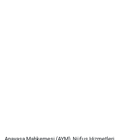
Anayasa Mahkemesi (AYM), Nüfus Hizmetleri