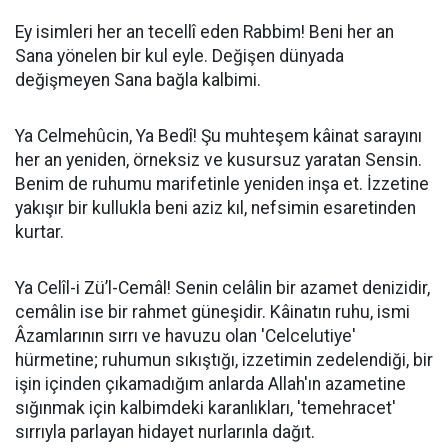
Ey isimleri her an tecellî eden Rabbim! Beni her an
Sana yönelen bir kul eyle. Değişen dünyada
değişmeyen Sana bağla kalbimi.
​Ya Celmehûcin, Ya Bedî! Şu muhteşem kâinat sarayını
her an yeniden, örneksiz ve kusursuz yaratan Sensin.
Benim de ruhumu marifetinle yeniden inşa et. İzzetine
yakışır bir kullukla beni aziz kıl, nefsimin esaretinden
kurtar.
​Ya Celîl-i Zü’l-Cemâl! Senin celâlin bir azamet denizidir,
cemâlin ise bir rahmet güneşidir. Kâinatın ruhu, ismi
Âzamlarının sırrı ve havuzu olan 'Celcelutiye'
hürmetine; ruhumun sıkıştığı, izzetimin zedelendiği, bir
işin içinden çıkamadığım anlarda Allah'ın azametine
sığınmak için kalbimdeki karanlıkları, 'temehracet'
sırrıyla parlayan hidayet nurlarınla dağıt.