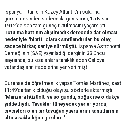
İspanya, Titanic’in Kuzey Atlantik'in sularına
gömülmesinden sadece iki gün sonra, 15 Nisan
1912'de son tam güneş tutulmasını yaşamıştı.
Tutulma hattının alışılmadık derecede dar olması
nedeniyle "hibrit" olarak sınıflandırılan bu olay,
sadece birkaç saniye sürmüştü.
İspanya Astronomi
Derneği'nin (SAE) yayınladığı derginin 33'üncü
sayısında, bu kısa anlara tanıklık eden Galicyalı
vatandaşların ifadelerine yer verilmişti.
Ourense'de öğretmenlik yapan Tomás Martínez, saat
11:49'da tanık olduğu olayı şu sözlerle aktarmıştı:
"Manzara hüzünlü ve solgundu, soğuk ise oldukça
şiddetliydi. Tavuklar tüneyecek yer arıyordu;
civcivleri olan bir tavuğun yavrularını kanatlarının
altına sakladığını gördüm."