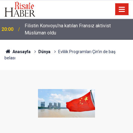
Filistin Konvoyu'na katılan Fransız aktivist
20:00
Müslüman oldu
Halamın bıyığı olsa amcamdan evrim geçirdiğini
17:03
söyleyebilir miydik?
Anasayfa
Dünya
Evlilik Programları Çin'in de baş
belası