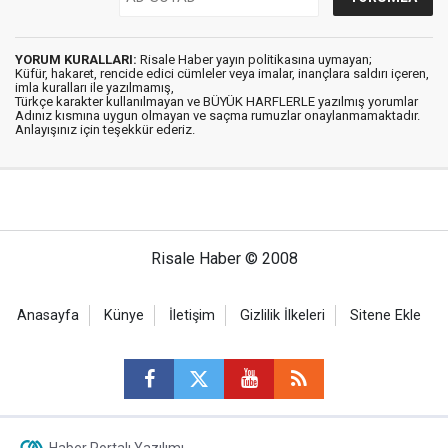
YORUM KURALLARI:
Risale Haber yayın politikasına uymayan;
Küfür, hakaret, rencide edici cümleler veya imalar, inançlara saldırı içeren,
imla kuralları ile yazılmamış,
Türkçe karakter kullanılmayan ve BÜYÜK HARFLERLE yazılmış yorumlar
Adınız kısmına uygun olmayan ve saçma rumuzlar onaylanmamaktadır.
Anlayışınız için teşekkür ederiz.
Risale Haber © 2008
Anasayfa
Künye
İletişim
Gizlilik İlkeleri
Sitene Ekle