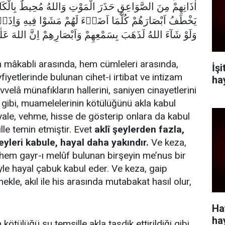
اٰذَانِهِمْ مِنَ الصَّوَاعِقِ حَذَرَ الْمَوْتِ وَاللهُ مُحِيطٌ بِالْكَاف
يَخْطَفُ اَبْصَارَهُمْ كُلَّمَا اَضَاۤءَ لَهُمْ مَشَوْا فِيهِ وَاِذَاۤ 
وَلَوْ شَآءَ اللهُ لَذَهَبَ بِسَمْعِهِمْ وَاَبْصَارِهِمْ اِنَّ اللهَ عَ
mâkabli arasında, hem cümleleri arasında,
İş
iyetlerinde bulunan cihet-i irtibat ve intizam
ha
vvelâ münafıkların hallerini, saniyen cinayetlerini
 gibi, muamelelerinin kötülüğünü akla kabul
ayale, vehme, hisse de gösterip onlara da kabul
ille temin etmiştir. Evet
aklî şeylerden fazla,
eyleri kabule, hayal daha yakındır.
Ve keza,
 hem gayr-ı melûf bulunan birşeyin me’nus bir
yle hayal çabuk kabul eder. Ve keza, gaip
ekle, akıl ile his arasında mutabakat hasıl olur,
Ha
ha
kötülüğü şu temsille akla tasdik ettirildiği gibi,