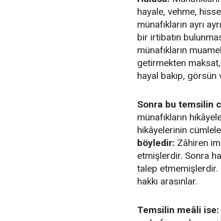
hayale, vehme, hisse 
münafıkların ayrı ayrı
bir irtibatın bulunma
münafıkların muamele
getirmekten maksat, 
hayal bakıp, görsün ve
Sonra bu temsilin 
münafıkların hikâyele
hikâyelerinin cümlele
böyledir:
Zâhiren ima
etmişlerdir. Sonra ha
talep etmemişlerdir.
hakkı arasınlar.
Temsilin meâli ise: