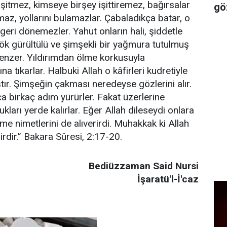
işitmez, kimseye birşey işittiremez, bağırsalar
gö
az, yollarını bulamazlar. Çabaladıkça batar, o
geri dönemezler. Yahut onların hali, şiddetle
gök gürültülü ve şimşekli bir yağmura tutulmuş
benzer. Yıldırımdan ölme korkusuyla
na tıkarlar. Halbuki Allah o kâfirleri kudretiyle
ır. Şimşeğin çakması neredeyse gözlerini alır.
nca birkaç adım yürürler. Fakat üzerlerine
kları yerde kalırlar. Eğer Allah dileseydi onlara
me nimetlerini de alıverirdi. Muhakkak ki Allah
rdir.” Bakara Sûresi, 2:17-20.
Bediüzzaman Said Nursi
İşaratü'l-İ'caz