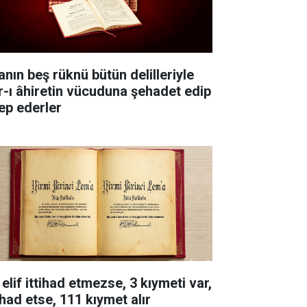
anın beş rüknü bütün delilleriyle
r-ı âhiretin vücuduna şehadet edip
lep ederler
elif ittihad etmezse, 3 kıymeti var,
ihad etse, 111 kıymet alır