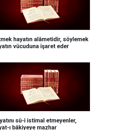
itmek hayatın alâmetidir, söylemek
yatın vücuduna işaret eder
yatını sû-i istimal etmeyenler,
yat-ı bâkiyeye mazhar