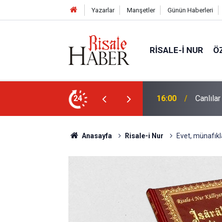
Yazarlar
Manşetler
Günün Haberleri
RISALE-I NUR
Ö
24
15:35
Sosyal 
Anasayfa
Risale-i Nur
Evet, münafıkla