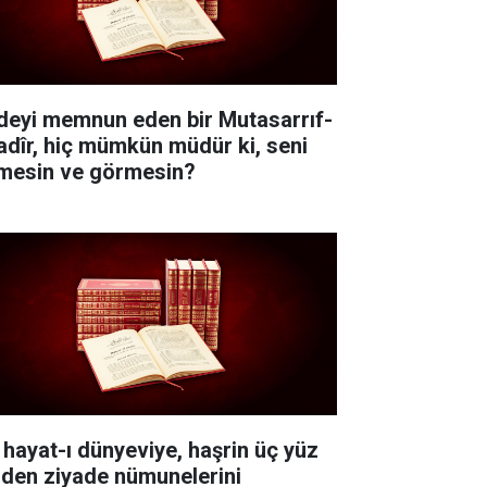
deyi memnun eden bir Mutasarrıf-
Kadîr, hiç mümkün müdür ki, seni
lmesin ve görmesin?
 hayat-ı dünyeviye, haşrin üç yüz
nden ziyade nümunelerini