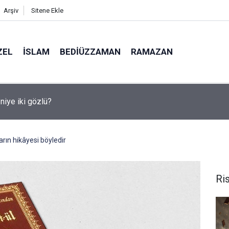
Arşiv
Sitene Ekle
ZEL
İSLAM
BEDIÜZZAMAN
RAMAZAN
medya, derslerde başarısızlığa yol açıyor
rın hikâyesi böyledir
Ris