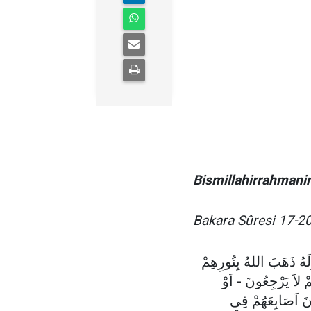
Bismillahirrahmani
Bakara Sûresi 17-20.
لَهُ ذَهَبَ اللهُ بِنُورِهِمْ
لاَ يَرْجِعُونَ - اَوْ
نَ اَصَابِعَهُمْ فِى