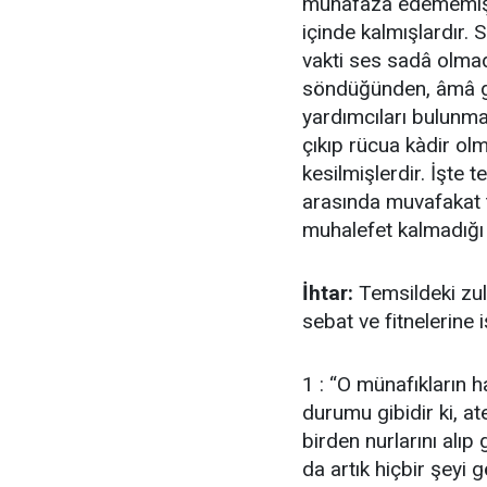
muhafaza edememişle
içinde kalmışlardır
vakti ses sadâ olmad
söndüğünden, âmâ gi
yardımcıları bulunma
çıkıp rücua kàdir ol
kesilmişlerdir. İşte 
arasında muvafakat 
muhalefet kalmadığı 
İhtar:
Temsildeki zul
sebat ve fitnelerine i
1 : “O münafıkların h
durumu gibidir ki, at
birden nurlarını alıp 
da artık hiçbir şeyi 