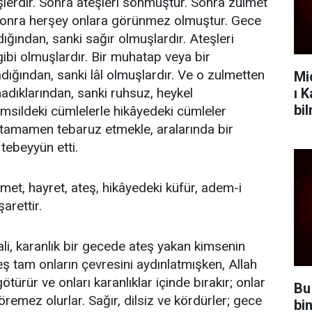
rdir. Sonra ateşleri sönmüştür. Sonra zulmet
. Sonra herşey onlara görünmez olmuştur. Gece
ığından, sanki sağır olmuşlardır. Ateşleri
bi olmuşlardır. Bir muhatap veya bir
dığından, sanki lâl olmuşlardır. Ve o zulmetten
Mi
ı 
madıklarından, sanki ruhsuz, heykel
bi
temsildeki cümlelerle hikâyedeki cümleler
tamamen tebaruz etmekle, aralarında bir
tebeyyün etti.
met, hayret, ateş, hikâyedeki küfür, adem-i
şarettir.
ali, karanlık bir gecede ateş yakan kimsenin
eş tam onların çevresini aydınlatmışken, Allah
götürür ve onları karanlıklar içinde bırakır; onlar
Bu
göremez olurlar. Sağır, dilsiz ve kördürler; gece
bi