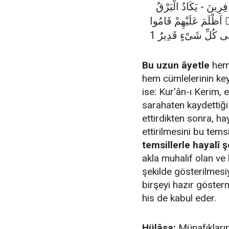
ِرِينَ - يَكَادُ الْبَرْقُ
اَظْلَمَ عَلَيْهِمْ قَامُوا
لٰى كُلِّ شَىْءٍ قَدِيرٌ 1
Bu uzun âyetle
hem 
hem cümlelerinin keyf
ise: Kur’ân-ı Kerim, e
sarahaten kaydettiği
ettirdikten sonra, h
ettirilmesini bu tems
temsillerle hayalî ş
akla muhalif olan ve
şekilde gösterilmesi
birşeyi hazır gösterm
his de kabul eder.
Hülâsa:
Münafıkların 