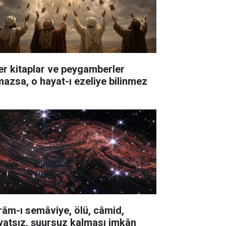
er kitaplar ve peygamberler
mazsa, o hayat-ı ezeliye bilinmez
râm-ı semâviye, ölü, câmid,
yatsız, şuursuz kalması imkân