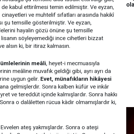
ol
de kabul ettirilmesi temin edilmiştir. Ve eyzan,
 cinayetleri ve muhtelif sıfatları arasında hakikî
sı şu temsille gösterilmiştir. Ve eyzan,
lerini hayalin gözü önüne şu temsille
lisanın söyleyemediği ince cihetleri bizzat
 alsın ki, bir itiraz kalmasın.
cümlelerinin meâli
, heyet-i mecmuasıyla
rinin meâline muvafık geldiği gibi, ayrı ayrı da
rine uygun gelir.
Evet, münafıkların hikâyesi
na gelmişlerdir. Sonra kalben küfür ve inkâr
yret ve tereddüt içinde kalmışlardır. Sonra hakkı
 Sonra o dalâletten rücua kàdir olmamışlardır ki,
Evvelen ateş yakmışlardır. Sonra o ateşi