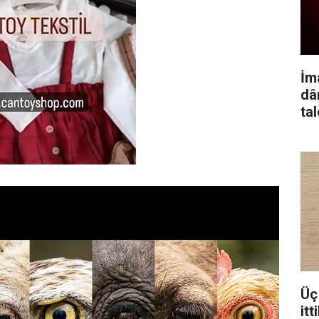
İm
dâ
ta
Üç 
itt