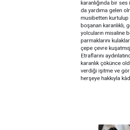
karanlığında bir ses 
da yardıma gelen olm
musibetten kurtulup 
boşanan karanlıklı, 
yolcuların misaline 
parmaklarını kulakları
çepe çevre kuşatmışt
Etraflarını aydınlatı
karanlık çökünce oldu
verdiği işitme ve gör
herşeye hakkıyla kàdi