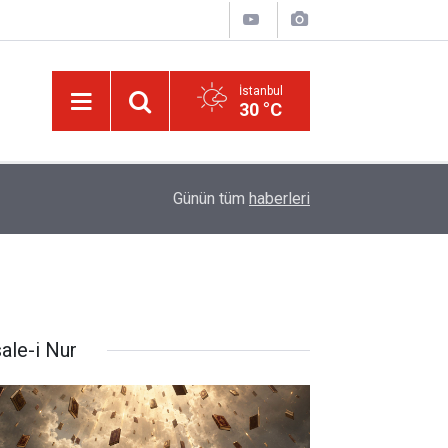
İstanbul
30 °C
israilin esir aldığı Dr. Ebu Safiyye'nin, uğradığı 
14:52
Günün tüm
haberleri
kırıldı
ale-i Nur