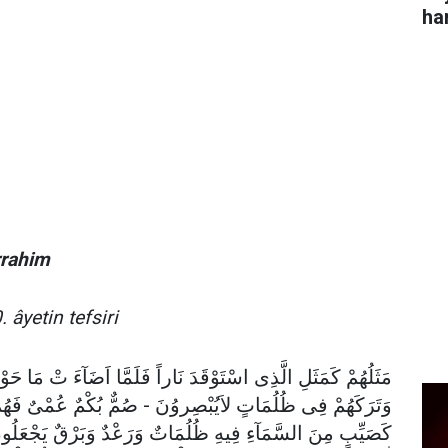
ha
rrahim
 âyetin tefsiri
مَثَلُهُمْ كَمَثَلِ الَّذِى اسْتَوْقَدَ نَاراً فَلَمَّا اَضَآءَ تْ مَا حَوْ
وَتَرَكَهُمْ فِى ظُلُمَاتٍ لاَيُبْصِروُنَ - صُمٌّ بُكْمٌ عُمْىٌ فَهُمْ 
كَصَيِّبٍ مِنَ السَّمَآءِ فِيهِ ظُلُمَاتٌ وَرَعْدٌ وَبَرْقٌ يَجْعَلُو