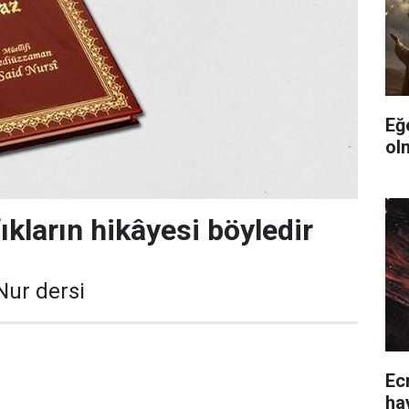
Eğ
ol
ıkların hikâyesi böyledir
Nur dersi
Ec
ha