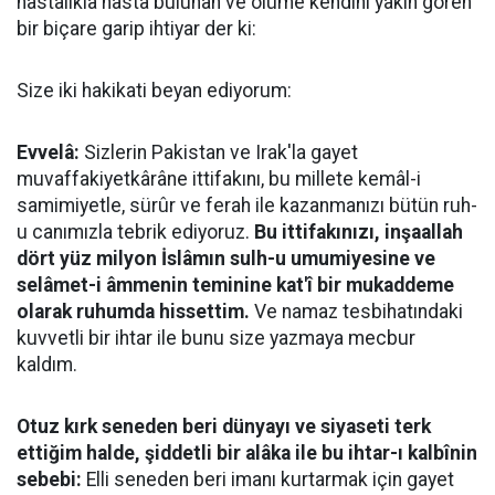
hastalıkla hasta bulunan ve ölüme kendini yakın gören
bir biçare garip ihtiyar der ki:
Size iki hakikati beyan ediyorum:
Evvelâ:
Sizlerin Pakistan ve Irak'la gayet
muvaffakiyetkârâne ittifakını, bu millete kemâl-i
samimiyetle, sürûr ve ferah ile kazanmanızı bütün ruh-
u canımızla tebrik ediyoruz.
Bu ittifakınızı, inşaallah
dört yüz milyon İslâmın sulh-u umumiyesine ve
selâmet-i âmmenin teminine kat'î bir mukaddeme
olarak ruhumda hissettim.
Ve namaz tesbihatındaki
kuvvetli bir ihtar ile bunu size yazmaya mecbur
kaldım.
Otuz kırk seneden beri dünyayı ve siyaseti terk
ettiğim halde, şiddetli bir alâka ile bu ihtar-ı kalbînin
sebebi:
Elli seneden beri imanı kurtarmak için gayet