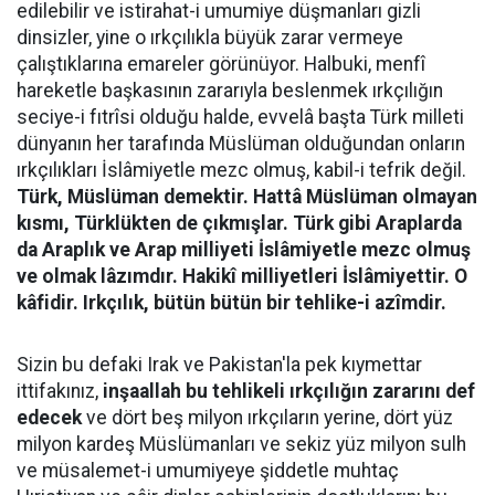
edilebilir ve istirahat-i umumiye düşmanları gizli
dinsizler, yine o ırkçılıkla büyük zarar vermeye
çalıştıklarına emareler görünüyor. Halbuki, menfî
hareketle başkasının zararıyla beslenmek ırkçılığın
seciye-i fıtrîsi olduğu halde, evvelâ başta Türk milleti
dünyanın her tarafında Müslüman olduğundan onların
ırkçılıkları İslâmiyetle mezc olmuş, kabil-i tefrik değil.
Türk, Müslüman demektir. Hattâ Müslüman olmayan
kısmı, Türklükten de çıkmışlar. Türk gibi Araplarda
da Araplık ve Arap milliyeti İslâmiyetle mezc olmuş
ve olmak lâzımdır. Hakikî milliyetleri İslâmiyettir. O
kâfidir. Irkçılık, bütün bütün bir tehlike-i azîmdir.
Sizin bu defaki Irak ve Pakistan'la pek kıymettar
ittifakınız,
inşaallah bu tehlikeli ırkçılığın zararını def
edecek
ve dört beş milyon ırkçıların yerine, dört yüz
milyon kardeş Müslümanları ve sekiz yüz milyon sulh
ve müsalemet-i umumiyeye şiddetle muhtaç