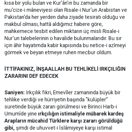
kısa bir yolu bulan ve Kur'ân'ın bu zamanda bir
mu'cize-i mâneviyesi olan Risale-i Nur'un Arabistan ve
Pakistan'da her yerden daha ziyade tesiratı olduğu ve
makbul olması, hattâ aldığımız habere göre,
mahkemece tesbit edilen miktarın üç misli Risale-i
Nur'un talebelerinin o havalide bulunmalarıdır. Bu sır
için âhir hayatımda kabir kapısında bu netice-i azîmeyi
görmek ve beyan etmeye ruhen mecbur oldum.
İTTİFAKINIZ, İNŞAALLAH BU TEHLİKELİ IRKÇILIĞIN
ZARARINI DEF EDECEK
Saniyen:
Irkçılık fikri, Emevîler zamanında büyük bir
tehlike verdiği ve hürriyetin başında "kulüpler"
suretinde büyük zararı görülmesi ve Birinci Harb-i
Umumîde yine
ırkçılığın istimaliyle mübarek kardeş
Arapların mücahid Türklere karşı zararı görüldüğü
gibi,
şimdi de uhuvvet-i İslâmiyeye karşı istimal