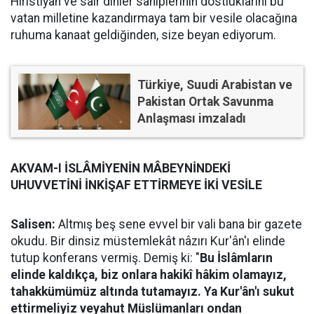
Hıristiyan ve sâir dinler sahiplerinin dostluklarını bu
vatan milletine kazandırmaya tam bir vesile olacağına
ruhuma kanaat geldiğinden, size beyan ediyorum.
Türkiye, Suudi Arabistan ve
Pakistan Ortak Savunma
Anlaşması imzaladı
AKVAM-I İSLÂMİYENİN MÂBEYNİNDEKİ
UHUVVETİNİ İNKİŞAF ETTİRMEYE İKİ VESİLE
Salisen:
Altmış beş sene evvel bir vali bana bir gazete
okudu. Bir dinsiz müstemlekât nâzırı Kur'ân'ı elinde
tutup konferans vermiş. Demiş ki: "
Bu İslâmların
elinde kaldıkça, biz onlara hakikî hâkim olamayız,
tahakkümümüz altında tutamayız. Ya Kur'ân'ı sukut
ettirmeliyiz veyahut Müslümanları ondan