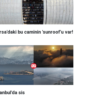
rsa'daki bu caminin 'sunroof'u var!
tanbul'da sis