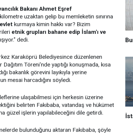
vancılık Bakanı Ahmet Eşref
 kilometre uzaktan gelip bu memleketin sınırına
evlet
kurmaya kimin hakkı var? Bizim
ileri
etnik grupları bahane edip İslam'ı ve
şıyor." dedi.
Bu
rkez Karaköprü Belediyesince düzenlenen
r Dağıtım Töreni'nde yaptığı konuşmada, kısa
ığı bakanlık görevini layıkıyla yerine
ğun mesai harcadığını söyledi.
eflerine ulaşabilmesi için herkesin üzerine
ktiğini belirten Fakıbaba, vatandaş ve hükümet
ha güzel işlerin yapılabileceğini dile getirdi.
İs
emelerde bulunduğunu aktaran Fakıbaba, şöyle