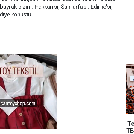
ayrak bizim. Hakkari'si, Şanlıurfa'sı, Edirne'si,
diye konuştu.
'T
TB