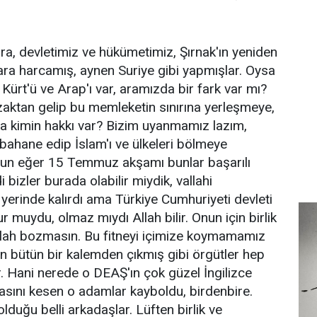
ira, devletimiz ve hükümetimiz, Şırnak'ın yeniden
 para harcamış, aynen Suriye gibi yapmışlar. Oysa
Kürt'ü ve Arap'ı var, aramızda bir fark var mı?
zaktan gelip bu memleketin sınırına yerleşmeye,
a kimin hakkı var? Bizim uyanmamız lazım,
rı bahane edip İslam'ı ve ülkeleri bölmeye
usun eğer 15 Temmuz akşamı bunlar başarılı
 bizler burada olabilir miydik, vallahi
 yerinde kalırdı ama Türkiye Cumhuriyeti devleti
lur muydu, olmaz mıydı Allah bilir. Onun için birlik
Allah bozmasın. Bu fitneyi içimize koymamamız
ın bütün bir kalemden çıkmış gibi örgütler hep
or. Hani nerede o DEAŞ'ın çok güzel İngilizce
asını kesen o adamlar kayboldu, birdenbire.
olduğu belli arkadaşlar. Lüften birlik ve