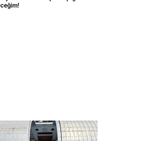
eceğim!