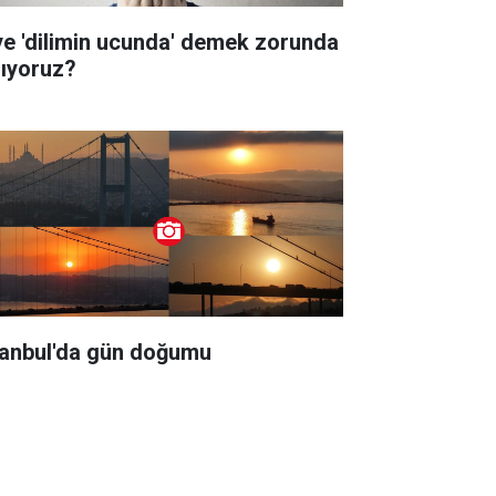
ye 'dilimin ucunda' demek zorunda
lıyoruz?
tanbul'da gün doğumu