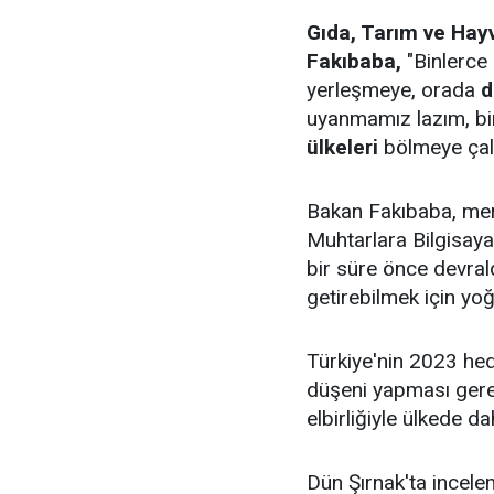
Gıda, Tarım ve Hay
Fakıbaba,
"Binlerce
yerleşmeye, orada
d
uyanmamız lazım, bir
ülkeleri
bölmeye çalı
Bakan Fakıbaba, me
Muhtarlara Bilgisaya
bir süre önce devrald
getirebilmek için yo
Türkiye'nin 2023 hed
düşeni yapması gere
elbirliğiyle ülkede da
Dün Şırnak'ta incel