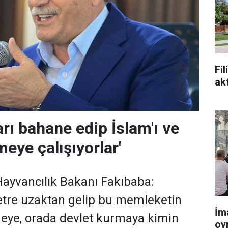
Fi
ak
arı bahane edip İslam'ı ve
meye çalışıyorlar'
Hayvancılık Bakanı Fakıbaba:
etre uzaktan gelip bu memleketin
İm
meye, orada devlet kurmaya kimin
oy