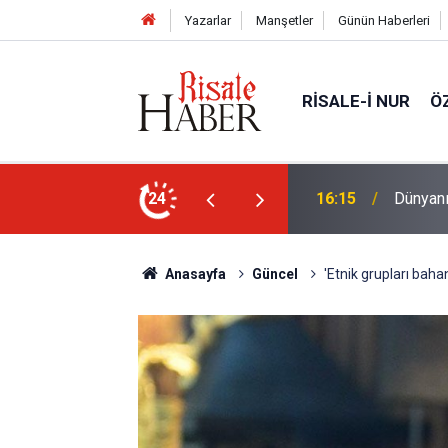
Yazarlar
Manşetler
Günün Haberleri
RISALE-I NUR
Ö
 Müslümanları göndermeyiz
24
16:15
Dünyanı
Anasayfa
Güncel
'Etnik grupları bahan