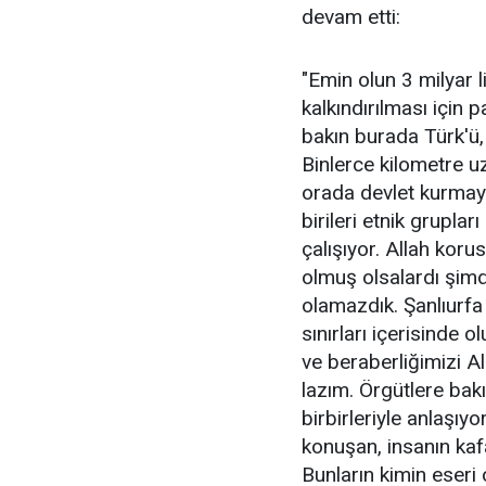
devam etti:
"Emin olun 3 milyar l
kalkındırılması için
bakın burada Türk'ü, 
Binlerce kilometre u
orada devlet kurmay
birileri etnik grupla
çalışıyor. Allah kor
olmuş olsalardı şimdi
olamazdık. Şanlıurfa
sınırları içerisinde o
ve beraberliğimizi 
lazım. Örgütlere bak
birbirleriyle anlaşıy
konuşan, insanın kaf
Bunların kimin eseri 