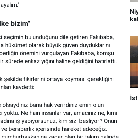
ayalım."
Ni
ka
lke bizim"
ki seçimin bulunduğunu dile getiren Fakıbaba,
ra hükümet olarak büyük güven duyduklarını
eraberliğin önemini vurgulayan Fakıbaba, komşu
ir sürede enkaz yığını haline geldiğini hatırlattı.
 şekilde fikirlerini ortaya koyması gerektiğini
nları kaydetti:
İs
 olsaydınız bana hak verirdiniz emin olun
kı yoktu. Ne hain insanlar var, amacınız ne, kimi
adına iş yapıyorsunuz, kim sizi besliyor? Onun
lik ve beraberlik içerisinde hareket edeceğiz.
cumhurbaşkanına kadar olan bir takım halinde