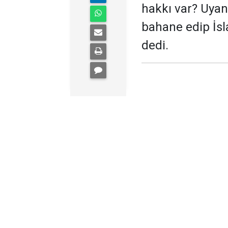
hakkı var? Uyanm
bahane edip İsla
dedi.