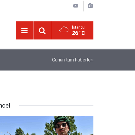
İstanbul
26 °C
14:30
'Hz. Muhammed denizci miydi' sorusu üzerine 
Günün tüm
haberleri
ncel