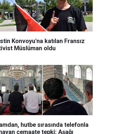
listin Konvoyu'na katılan Fransız
tivist Müslüman oldu
amdan, hutbe sırasında telefonla
nayan cemaate tepki: Aşağı