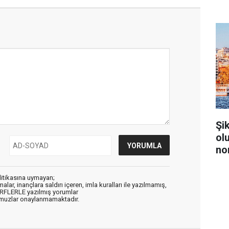
Şi
ol
no
litikasına uymayan;
alar, inançlara saldırı içeren, imla kuralları ile yazılmamış,
ARFLERLE yazılmış yorumlar
muzlar onaylanmamaktadır.