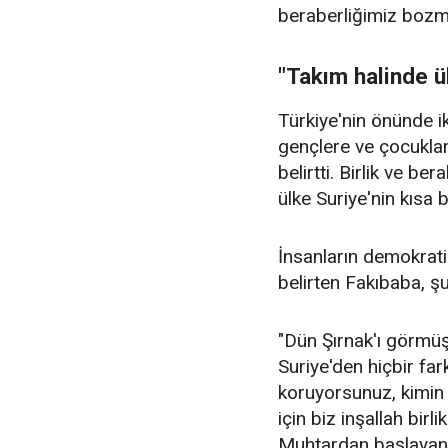
beraberliğimiz bozm
"Takım halinde ü
Türkiye'nin önünde i
gençlere ve çocukla
belirtti. Birlik ve b
ülke Suriye'nin kısa b
İnsanların demokratik
belirten Fakıbaba, şu
"Dün Şırnak'ı görmüş
Suriye'den hiçbir far
koruyorsunuz, kimin 
için biz inşallah bir
Muhtardan başlayan 