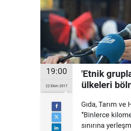
19:00
'Etnik grupl
ülkeleri böl
22 Ekim 2017
Gıda, Tarım ve 
"Binlerce kilom
sınırına yerleş