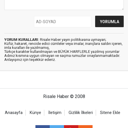
YORUM KURALLARI:
Risale Haber yayın politikasına uymayan;
Küfür, hakaret, rencide edici cümleler veya imalar, inançlara saldırı içeren,
imla kuralları ile yazılmamış,
Türkçe karakter kullanılmayan ve BÜYÜK HARFLERLE yazılmış yorumlar
Adınız kısmına uygun olmayan ve saçma rumuzlar onaylanmamaktadır.
Anlayışınız için teşekkür ederiz.
Risale Haber © 2008
Anasayfa
Künye
İletişim
Gizlilik İlkeleri
Sitene Ekle