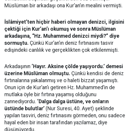
Müslüman bir arkadaşı ona Kur’an’ın mealini vermişti.
İslâmiyet’ten hiçbir haberi olmayan denizci, ilgisini
çektiği için Kur’an’ı okumuş ve sonra Müslüman
arkadaşına, “Hz. Muhammed denizci miydi?” diye
sormuştu.
Çünkü Kur’an’ın deniz fırtınasını tasvir
edişindeki canlılık ve gerçeklikten çok etkilenmişti.
Arkadaşının
‘Hayır. Aksine çölde yaşıyordu.’ demesi
üzerine Müslüman olmuştu.
Çünkü kendisi de deniz
fırtınalarına yakalanmış ve o haleti bizzat yaşamıştı.
Onun için de Kur’an’ı getiren Hz. Muhammed’in de
mutlaka öyle bir fırtına yaşamış olduğunu
zannediyordu.
‘Dalga dalga üstüne, ve onların
üstünde bulutlar’
(Nur Suresi, 40. Ayet) şeklinde
yapılan tasviri, deniz fırtınasını görmeden, onu sadece
hayal eden bir insan tarafından yazılamaz, diye
düşünüyordu.